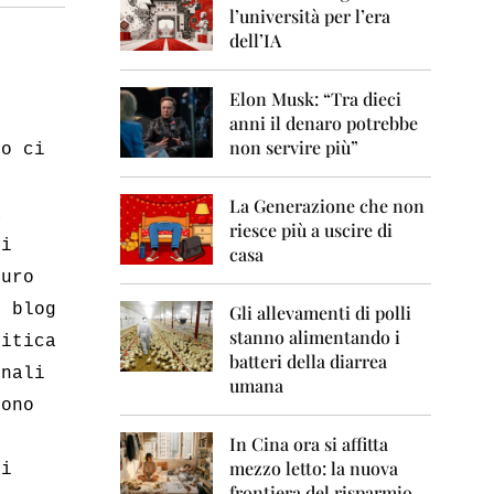
0
l’università per l’era
6
dell’IA
2
0
Elon Musk: “Tra dieci
0
anni il denaro potrebbe
7
non servire più”
no ci
2
0
La Generazione che non
0
a
8
riesce più a uscire di
ei
casa
2
euro
0
0
i blog
Gli allevamenti di polli
9
stanno alimentando i
litica
batteri della diarrea
2
rnali
umana
0
sono
1
0
i
In Cina ora si affitta
mezzo letto: la nuova
di
2
frontiera del risparmio