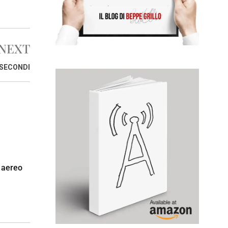
NEXT
SECONDI
o aereo