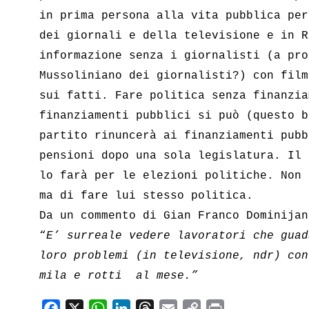
in prima persona alla vita pubblica per
dei giornali e della televisione e in R
informazione senza i giornalisti (a pro
Mussoliniano dei giornalisti?) con film
sui fatti. Fare politica senza finanzia
finanziamenti pubblici si può (questo b
partito rinuncerà ai finanziamenti pubb
pensioni dopo una sola legislatura. Il 
lo farà per le elezioni politiche. Non 
ma di fare lui stesso politica.
Da un commento di Gian Franco Dominijan
“
E’ surreale vedere lavoratori che guad
loro problemi (in televisione, ndr) con
mila e rotti  al mese.”
F
X
W
L
T
E
C
P