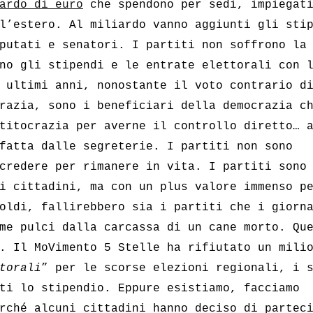
ardo di euro
che spendono per sedi, impiegat
l’estero. Al miliardo vanno aggiunti gli sti
putati e senatori. I partiti non soffrono la
no gli stipendi e le entrate elettorali con 
 ultimi anni, nonostante il voto contrario d
razia, sono i beneficiari della democrazia c
titocrazia per averne il controllo diretto… 
fatta dalle segreterie. I partiti non sono
credere per rimanere in vita. I partiti sono
i cittadini, ma con un plus valore immenso p
oldi, fallirebbero sia i partiti che i giorn
me pulci dalla carcassa di un cane morto. Qu
. Il MoVimento 5 Stelle ha rifiutato un mili
torali
” per le scorse elezioni regionali, i 
ti lo stipendio. Eppure esistiamo, facciamo
rché alcuni cittadini hanno deciso di partec