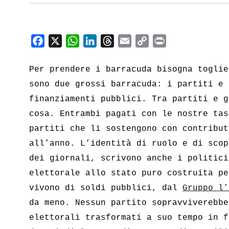
F
X
W
L
T
E
C
P
a
h
i
h
m
o
r
c
a
n
r
a
p
i
Per prendere i barracuda bisogna toglie
e
t
k
e
i
y
n
sono due grossi barracuda: i partiti e 
b
s
e
a
l
L
t
finanziamenti pubblici. Tra partiti e g
o
A
d
d
i
cosa. Entrambi pagati con le nostre tas
o
p
I
s
n
partiti che li sostengono con contribut
k
p
n
k
all’anno. L’identità di ruolo e di scop
dei giornali, scrivono anche i politici
elettorale allo stato puro costruita pe
vivono di soldi pubblici, dal
Gruppo l’
da meno. Nessun partito sopravviverebbe
elettorali trasformati a suo tempo in f