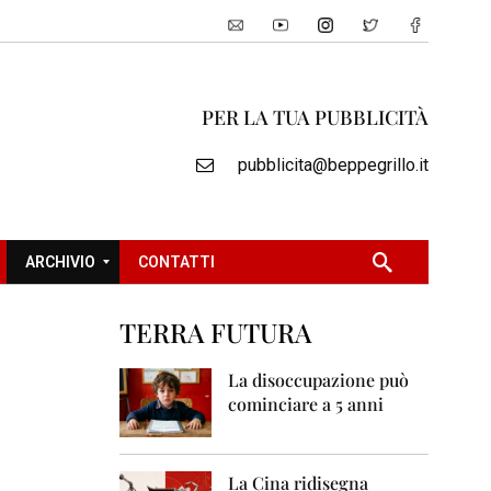
PER LA TUA PUBBLICITÀ
pubblicita@beppegrillo.it
ARCHIVIO
CONTATTI
TERRA FUTURA
2
0
La disoccupazione può
0
cominciare a 5 anni
5
2
0
La Cina ridisegna