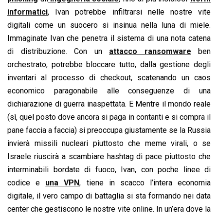
informatici
, Ivan potrebbe infiltrarsi nelle nostre vite
digitali come un suocero si insinua nella luna di miele.
Immaginate Ivan che penetra il sistema di una nota catena
di distribuzione. Con un
attacco ransomware
ben
orchestrato, potrebbe bloccare tutto, dalla gestione degli
inventari al processo di checkout, scatenando un caos
economico paragonabile alle conseguenze di una
dichiarazione di guerra inaspettata. E Mentre il mondo reale
(sì, quel posto dove ancora si paga in contanti e si compra il
pane faccia a faccia) si preoccupa giustamente se la Russia
invierà missili nucleari piuttosto che meme virali, o se
Israele riuscirà a scambiare hashtag di pace piuttosto che
interminabili bordate di fuoco, Ivan, con poche linee di
codice e
una VPN
, tiene in scacco l’intera economia
digitale, il vero campo di battaglia si sta formando nei data
center che gestiscono le nostre vite online. In un’era dove la