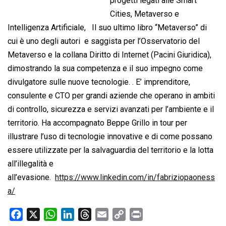
progetti legati alle Smart
Cities, Metaverso e
Intelligenza Artificiale, Il suo ultimo libro “Metaverso” di
cui è uno degli autori e saggista per l’Osservatorio del
Metaverso e la collana Diritto di Internet (Pacini Giuridica),
dimostrando la sua competenza e il suo impegno come
divulgatore sulle nuove tecnologie. . E’ imprenditore,
consulente e CTO per grandi aziende che operano in ambiti
di controllo, sicurezza e servizi avanzati per l’ambiente e il
territorio. Ha accompagnato Beppe Grillo in tour per
illustrare l’uso di tecnologie innovative e di come possano
essere utilizzate per la salvaguardia del territorio e la lotta
all’illegalità e
all’evasione.
https://www.linkedin.com/in/fabriziopaoness
a/
F
X
W
L
T
E
C
P