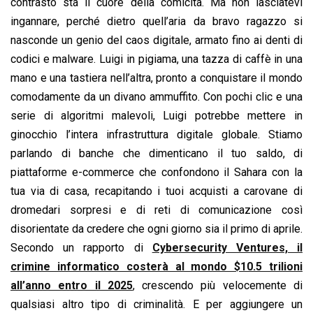
contrasto sta il cuore della comicità. Ma non lasciatevi
ingannare, perché dietro quell’aria da bravo ragazzo si
nasconde un genio del caos digitale, armato fino ai denti di
codici e malware. Luigi in pigiama, una tazza di caffè in una
mano e una tastiera nell’altra, pronto a conquistare il mondo
comodamente da un divano ammuffito. Con pochi clic e una
serie di algoritmi malevoli, Luigi potrebbe mettere in
ginocchio l’intera infrastruttura digitale globale. Stiamo
parlando di banche che dimenticano il tuo saldo, di
piattaforme e-commerce che confondono il Sahara con la
tua via di casa, recapitando i tuoi acquisti a carovane di
dromedari sorpresi e di reti di comunicazione così
disorientate da credere che ogni giorno sia il primo di aprile.
Secondo un rapporto di
Cybersecurity Ventures, il
crimine informatico costerà al mondo $10.5 trilioni
all’anno entro il 2025
, crescendo più velocemente di
qualsiasi altro tipo di criminalità. E per aggiungere un