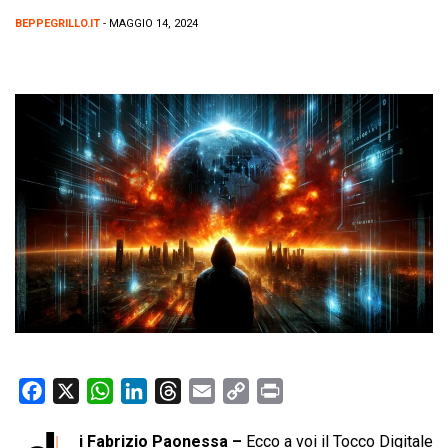
BEPPEGRILLO.IT
- MAGGIO 14, 2024
F
X
W
L
T
E
C
P
a
h
i
h
m
o
r
i Fabrizio Paonessa –
Ecco a voi il Tocco Digitale
c
a
n
r
a
p
i