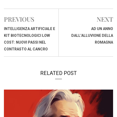
a
h
i
h
m
o
r
c
a
n
r
a
p
i
e
t
k
e
i
y
n
PREVIOUS
NEXT
b
s
e
a
l
L
t
o
A
d
d
i
INTELLIGENZA ARTIFICIALE E
AD UN ANNO
o
p
I
s
n
KIT BIOTECNOLOGICI LOW
DALL’ALLUVIONE DELLA
k
p
n
k
COST: NUOVI PASSI NEL
ROMAGNA
CONTRASTO AL CANCRO
RELATED POST