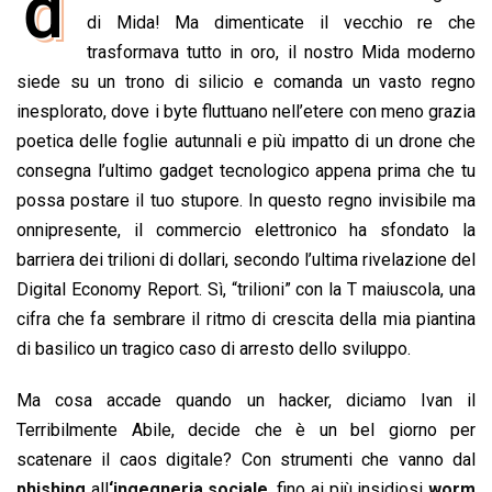
d
e
di Mida! Ma dimenticate il vecchio re che
t
k
e
i
y
n
b
s
e
a
l
L
t
trasformava tutto in oro, il nostro Mida moderno
o
A
d
d
i
siede su un trono di silicio e comanda un vasto regno
o
p
I
s
n
inesplorato, dove i byte fluttuano nell’etere con meno grazia
k
p
n
k
poetica delle foglie autunnali e più impatto di un drone che
consegna l’ultimo gadget tecnologico appena prima che tu
possa postare il tuo stupore. In questo regno invisibile ma
onnipresente, il commercio elettronico ha sfondato la
barriera dei trilioni di dollari, secondo l’ultima rivelazione del
Digital Economy Report. Sì, “trilioni” con la T maiuscola, una
cifra che fa sembrare il ritmo di crescita della mia piantina
di basilico un tragico caso di arresto dello sviluppo.
Ma cosa accade quando un hacker, diciamo Ivan il
Terribilmente Abile, decide che è un bel giorno per
scatenare il caos digitale? Con strumenti che vanno dal
phishing
all
‘
ingegneria sociale
, fino ai più insidiosi
worm