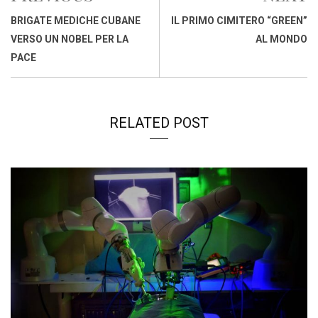
o
p
I
s
n
BRIGATE MEDICHE CUBANE
IL PRIMO CIMITERO “GREEN”
k
p
n
k
VERSO UN NOBEL PER LA
AL MONDO
PACE
RELATED POST