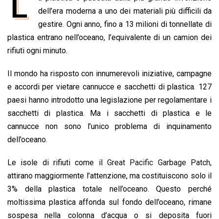
L
e
dell’era moderna a uno dei materiali più difficili da
t
k
e
i
y
n
b
s
e
a
l
L
t
gestire. Ogni anno, fino a 13 milioni di tonnellate di
o
A
d
d
i
plastica entrano nell’oceano, l’equivalente di un camion dei
o
p
I
s
n
rifiuti ogni minuto.
k
p
n
k
Il mondo ha risposto con innumerevoli iniziative, campagne
e accordi per vietare cannucce e sacchetti di plastica. 127
paesi hanno introdotto una legislazione per regolamentare i
sacchetti di plastica. Ma i sacchetti di plastica e le
cannucce non sono l’unico problema di inquinamento
dell’oceano.
Le isole di rifiuti come il
Great Pacific Garbage Patch
,
attirano maggiormente l’attenzione, ma costituiscono solo il
3% della plastica totale nell’oceano. Questo perché
moltissima plastica affonda sul fondo dell’oceano, rimane
sospesa nella colonna d’acqua o si deposita fuori