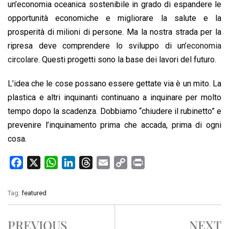
un’economia oceanica sostenibile in grado di espandere le
opportunità economiche e migliorare la salute e la
prosperità di milioni di persone. Ma la nostra strada per la
ripresa deve comprendere lo sviluppo di un’
economia
circolare
. Questi progetti sono la base dei lavori del futuro.
L’idea che le cose possano essere gettate via è un mito. La
plastica e altri inquinanti continuano a inquinare per molto
tempo dopo la scadenza. Dobbiamo “chiudere il rubinetto” e
prevenire l’inquinamento prima che accada, prima di ogni
cosa.
F
X
W
L
T
E
C
P
a
h
i
h
m
o
r
c
a
n
r
a
p
i
Tag:
featured
e
t
k
e
i
y
n
b
s
e
a
l
L
t
PREVIOUS
NEXT
o
A
d
d
i