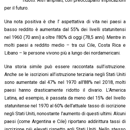
ridotti. Altri ampliati, con preoccupanti implicazioni
o
A
d
d
i
per il futuro.
o
p
I
s
n
Una nota positiva è che l’ aspettativa di vita nei paesi a
k
p
n
k
basso reddito è aumentata dal 55% dei livelli statunitensi
nel 1960 (70 anni) a oltre l’80% di oggi (78,5 anni). Mentre in
molti paesi a reddito medio – tra cui Cile, Costa Rica e
Libano – le persone vivono più a lungo dei nordamericani.
Una storia simile può essere raccontata sull’istruzione.
Anche se le iscrizioni all’istruzione terziaria negli Stati Uniti
sono aumentate dal 47% nel 1970 all’88% nel 2018, molti
paesi hanno drasticamente ridotto il divario. L’America
Latina, ad esempio, è passata da meno del 15% del livello
statunitense nel 1970 al 60% dell’attuale tasso di iscrizione
negli Stati Uniti, nonostante l’aumento di questi ultimi. Alcuni
paesi (come Argentina e Cile) riportano addirittura tassi di
iscrizione più elevati rispetto agli Stati Uniti. Nello stesso