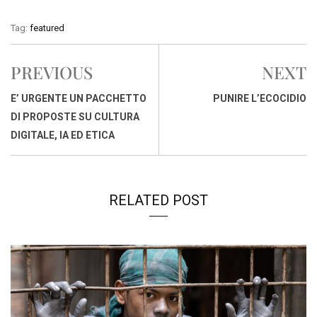
a
h
i
h
m
o
r
c
a
n
r
a
p
i
Tag:
featured
e
t
k
e
i
y
n
b
s
e
a
l
L
t
PREVIOUS
NEXT
o
A
d
d
i
o
p
I
s
n
E’ URGENTE UN PACCHETTO
PUNIRE L’ECOCIDIO
k
p
n
k
DI PROPOSTE SU CULTURA
DIGITALE, IA ED ETICA
RELATED POST