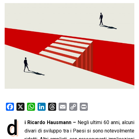
F
X
W
L
T
E
C
P
a
h
i
h
m
o
r
d
i Ricardo Hausmann –
Negli ultimi 60 anni, alcuni
c
a
n
r
a
p
i
e
divari di sviluppo tra i Paesi si sono notevolmente
t
k
e
i
y
n
b
s
e
a
l
L
t