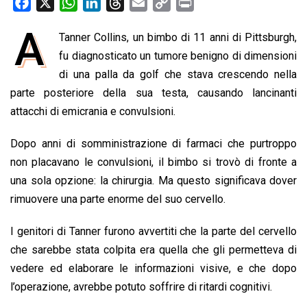
F
X
W
L
T
E
C
P
a
h
i
h
m
o
r
A
Tanner Collins, un bimbo di 11 anni di Pittsburgh,
c
a
n
r
a
p
i
e
fu diagnosticato un tumore benigno di dimensioni
t
k
e
i
y
n
b
s
e
a
l
L
t
di una palla da golf che stava crescendo nella
o
A
d
d
i
parte posteriore della sua testa, causando lancinanti
o
p
I
s
n
attacchi di emicrania e convulsioni.
k
p
n
k
Dopo anni di somministrazione di farmaci che purtroppo
non placavano le convulsioni, il bimbo si trovò di fronte a
una sola opzione: la chirurgia. Ma questo significava dover
rimuovere una parte enorme del suo cervello.
I genitori di Tanner furono avvertiti che la parte del cervello
che sarebbe stata colpita era quella che gli permetteva di
vedere ed elaborare le informazioni visive, e che dopo
l’operazione, avrebbe potuto soffrire di ritardi cognitivi.