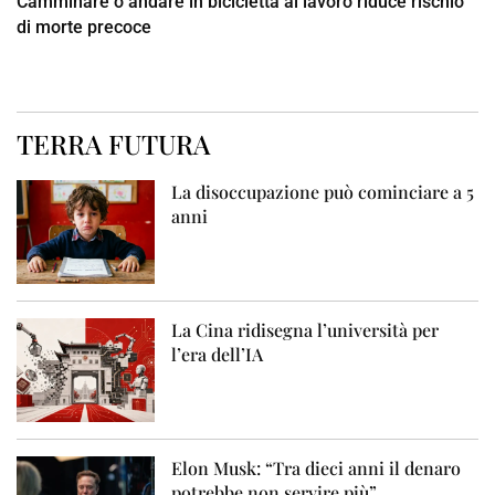
Camminare o andare in bicicletta al lavoro riduce rischio
di morte precoce
TERRA FUTURA
La disoccupazione può cominciare a 5
anni
La Cina ridisegna l’università per
l’era dell’IA
Elon Musk: “Tra dieci anni il denaro
potrebbe non servire più”