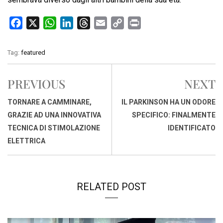
F
X
W
L
T
E
C
P
a
h
i
h
m
o
r
c
a
n
r
a
p
i
Tag:
featured
e
t
k
e
i
y
n
b
s
e
a
l
L
t
PREVIOUS
NEXT
o
A
d
d
i
o
p
I
s
n
TORNARE A CAMMINARE,
IL PARKINSON HA UN ODORE
k
p
n
k
GRAZIE AD UNA INNOVATIVA
SPECIFICO: FINALMENTE
TECNICA DI STIMOLAZIONE
IDENTIFICATO
ELETTRICA
RELATED POST