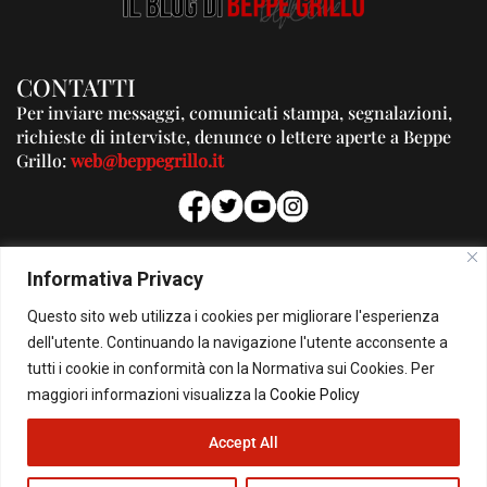
CONTATTI
Per inviare messaggi, comunicati stampa, segnalazioni,
richieste di interviste, denunce o lettere aperte a Beppe
Grillo:
web@beppegrillo.it
PUBBLICITA'
Informativa Privacy
Per la tua pubblicità su questo Blog:
Questo sito web utilizza i cookies per migliorare l'esperienza
pubblicita@beppegrillo.it
dell'utente. Continuando la navigazione l'utente acconsente a
tutti i cookie in conformità con la Normativa sui Cookies. Per
HOMEPAGE
COOKIE POLICY
PRIVACY POLICY
CONTATTI
maggiori informazioni visualizza la
Cookie Policy
Accept All
© Copyright 2026 - Il Blog di Beppe Grillo. All Rights Reserved - Powered by
happygrafic.com