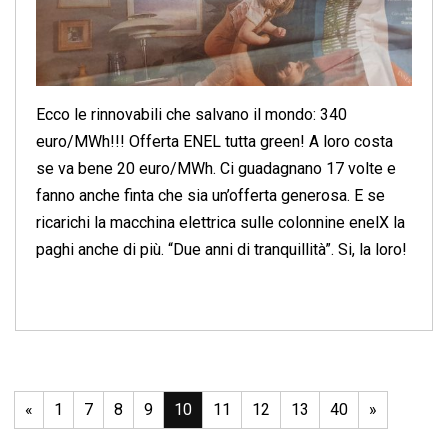
Ecco le rinnovabili che salvano il mondo: 340
euro/MWh!!! Offerta ENEL tutta green! A loro costa
se va bene 20 euro/MWh. Ci guadagnano 17 volte e
fanno anche finta che sia un’offerta generosa. E se
ricarichi la macchina elettrica sulle colonnine enelX la
paghi anche di più. “Due anni di tranquillità”. Si, la loro!
«
1
7
8
9
10
11
12
13
40
»