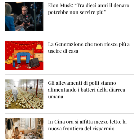
Elon Musk: “Tra dieci anni il denaro
potrebbe non servire più”
La Generazione che non riesce più a
uscire di casa
Gli allevamenti di polli stanno
alimentando i batteri della diarrea
umana
In Cina ora si affitta mezzo letto: la
nuova frontiera del risparmio