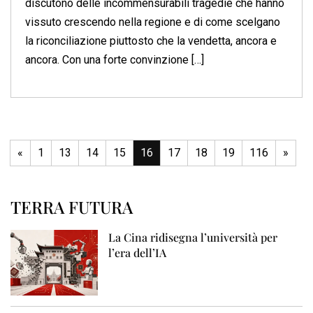
discutono delle incommensurabili tragedie che hanno
vissuto crescendo nella regione e di come scelgano
la riconciliazione piuttosto che la vendetta, ancora e
ancora. Con una forte convinzione […]
«
1
13
14
15
16
17
18
19
116
»
TERRA FUTURA
La Cina ridisegna l’università per
l’era dell’IA