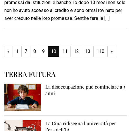
promessi da istituzioni e banche. Io dopo 13 mesi non solo
non ho avuto accesso al credito e sono ormai rovinato per
aver creduto nelle loro promesse. Sentire fare le […]
«
1
7
8
9
10
11
12
13
110
»
TERRA FUTURA
La disoccupazione può cominciare a 5
anni
La Cina ridisegna l’università per
l’era dell’IA