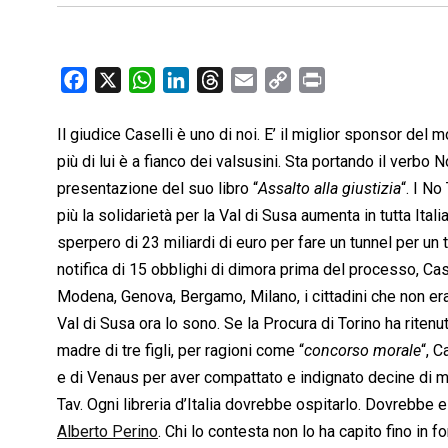
F
X
W
L
T
E
C
P
a
h
i
h
m
o
r
c
a
n
r
a
p
i
Il giudice Caselli è uno di noi. E’ il miglior sponsor del
e
t
k
e
i
y
n
più di lui è a fianco dei valsusini. Sta portando il verbo N
b
s
e
a
l
L
t
presentazione del suo libro “
Assalto alla giustizia
“. I No
o
A
d
d
i
più la solidarietà per la Val di Susa aumenta in tutta Ital
o
p
I
s
n
sperpero di 23 miliardi di euro per fare un tunnel per un 
k
p
n
k
notifica di 15 obblighi di dimora prima del processo, Ca
Modena, Genova, Bergamo, Milano, i cittadini che non era
Val di Susa ora lo sono. Se la Procura di Torino ha ritenu
madre di tre figli, per ragioni come “
concorso morale
“, 
e di Venaus per aver compattato e indignato decine di mig
Tav. Ogni libreria d’Italia dovrebbe ospitarlo. Dovrebbe e
Alberto Perino
. Chi lo contesta non lo ha capito fino in f