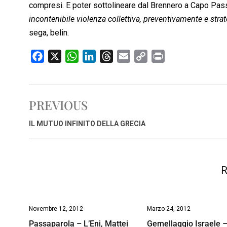
compresi. E poter sottolineare dal Brennero a Capo Passer
incontenibile violenza collettiva, preventivamente e stra
sega, belin.
F
X
W
L
T
E
C
P
a
h
i
h
m
o
r
c
a
n
r
a
p
i
e
t
k
e
i
y
n
PREVIOUS
b
s
e
a
l
L
t
o
A
d
d
i
IL MUTUO INFINITO DELLA GRECIA
o
p
I
s
n
k
p
n
k
R
Novembre 12, 2012
Marzo 24, 2012
Passaparola – L’Eni, Mattei
Gemellaggio Israele –