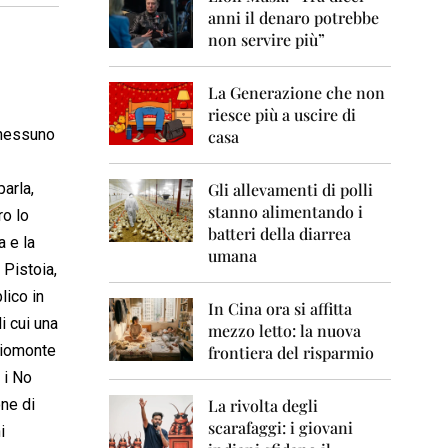
0
anni il denaro potrebbe
6
non servire più”
2
0
La Generazione che non
0
7
riesce più a uscire di
E nessuno
casa
2
0
0
parla,
Gli allevamenti di polli
8
stanno alimentando i
ro lo
batteri della diarrea
a e la
2
umana
0
 Pistoia,
0
lico in
9
In Cina ora si affitta
i cui una
mezzo letto: la nuova
2
Chiomonte
frontiera del risparmio
0
1
 i No
0
one di
La rivolta degli
scarafaggi: i giovani
2
i