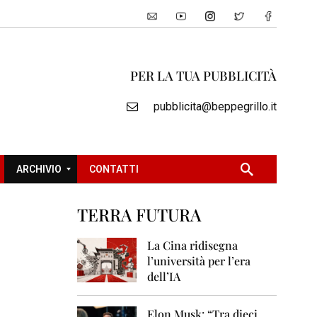
PER LA TUA PUBBLICITÀ
pubblicita@beppegrillo.it
ARCHIVIO
CONTATTI
TERRA FUTURA
2
0
La Cina ridisegna
0
l’università per l’era
5
dell’IA
2
0
Elon Musk: “Tra dieci