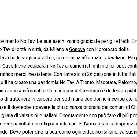
 movimento No Tav. Le sue azioni vanno giudicate per gli effetti. 
o Tav di città in città, da Milano a
Genova
con il pretesto della
 Tav che lo vogliono zittire, come lui ha affermato, sbagliano. Più 
ia. Caselli che equipara i No Tav ai
camorristi
è il miglior spot cont
traffico merci inesistente. Con l’arresto di
26 persone
in tutta Itali
selli ha creato una pandemia No Tav. A Trento, Macerata, Palermo,
no ancora informati dello scempio del territorio e di denaro pubb
to di trattenere in carcere per settimane
due donne
incensurate, d
Caselli dovrebbe ricevere la cittadinanza onoraria dai comuni di 
liaia di valsusini e italiani. Onestamente non può fare di più per
ssere ascoltato in religioso silenzio. E’ l’arma letale a disposizi
ondo. Deve poter dire la sua, come ogni cittadino italiano, valsusin