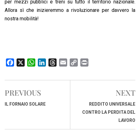
per mezzi pubblici e treni su tutto il territorio nazionale.
Allora sì che inizieremmo a rivoluzionare per davvero la
nostra mobilità!
F
X
W
L
T
E
C
P
a
h
i
h
m
o
r
c
a
n
r
a
p
i
e
t
k
e
i
y
n
PREVIOUS
NEXT
b
s
e
a
l
L
t
o
A
d
d
i
IL FORNAIO SOLARE
REDDITO UNIVERSALE
o
p
I
s
n
CONTRO LA PERDITA DEL
k
p
n
k
LAVORO