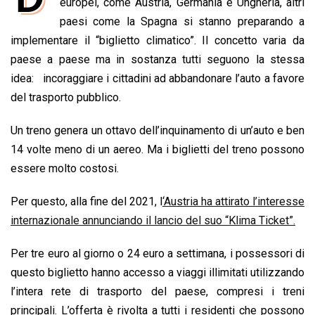
e
europei, come Austria, Germania e Ungheria, altri
t
k
e
i
y
n
b
s
e
a
l
L
t
paesi come la Spagna si stanno preparando a
o
A
d
d
i
implementare il “biglietto climatico”. Il concetto varia da
o
p
I
s
n
paese a paese ma in sostanza tutti seguono la stessa
k
p
n
k
idea: incoraggiare i cittadini ad abbandonare l’auto a favore
del trasporto pubblico.
Un treno genera un ottavo dell’inquinamento di un’auto e ben
14 volte meno di un aereo. Ma i biglietti del treno possono
essere molto costosi.
Per questo, alla fine del 2021, l
‘Austria ha attirato l’interesse
internazionale annunciando il lancio del suo “Klima Ticket”.
Per tre euro al giorno o 24 euro a settimana, i possessori di
questo biglietto hanno accesso a viaggi illimitati utilizzando
l’intera rete di trasporto del paese, compresi i treni
principali. L’offerta è rivolta a tutti i residenti che possono