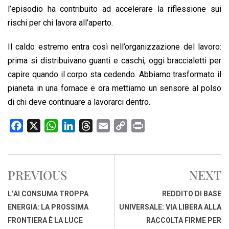
l’episodio ha contribuito ad accelerare la riflessione sui
rischi per chi lavora all’aperto.
Il caldo estremo entra così nell’organizzazione del lavoro:
prima si distribuivano guanti e caschi, oggi braccialetti per
capire quando il corpo sta cedendo. Abbiamo trasformato il
pianeta in una fornace e ora mettiamo un sensore al polso
di chi deve continuare a lavorarci dentro.
F
X
W
L
T
E
C
P
a
h
i
h
m
o
r
c
a
n
r
a
p
i
e
t
k
e
i
y
n
PREVIOUS
NEXT
b
s
e
a
l
L
t
o
A
d
d
i
L’AI CONSUMA TROPPA
REDDITO DI BASE
o
p
I
s
n
ENERGIA: LA PROSSIMA
UNIVERSALE: VIA LIBERA ALLA
k
p
n
k
FRONTIERA È LA LUCE
RACCOLTA FIRME PER