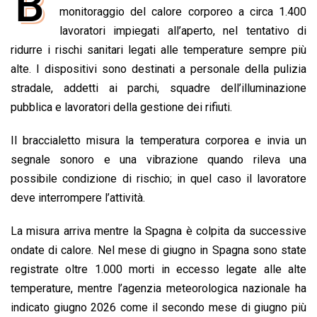
B
e
monitoraggio del calore corporeo a circa 1.400
t
k
e
i
y
n
b
s
e
a
l
L
t
lavoratori impiegati all’aperto, nel tentativo di
o
A
d
d
i
ridurre i rischi sanitari legati alle temperature sempre più
o
p
I
s
n
alte. I dispositivi sono destinati a personale della pulizia
k
p
n
k
stradale, addetti ai parchi, squadre dell’illuminazione
pubblica e lavoratori della gestione dei rifiuti.
Il braccialetto misura la temperatura corporea e invia un
segnale sonoro e una vibrazione quando rileva una
possibile condizione di rischio; in quel caso il lavoratore
deve interrompere l’attività.
La misura arriva mentre la Spagna è colpita da successive
ondate di calore. Nel mese di giugno in Spagna sono state
registrate oltre 1.000 morti in eccesso legate alle alte
temperature, mentre l’agenzia meteorologica nazionale ha
indicato giugno 2026 come il secondo mese di giugno più