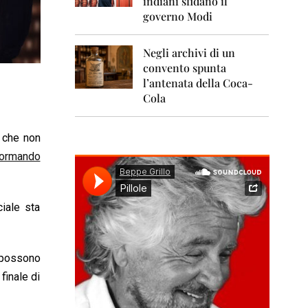
indiani sfidano il
0
1
governo Modi
1
Negli archivi di un
2
0
convento spunta
1
l’antenata della Coca-
2
Cola
2
0
, che non
1
3
formando
2
0
1
ciale sta
4
2
0
i possono
1
finale di
5
2