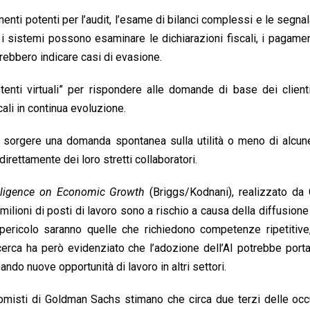
umenti potenti per l’audit, l’esame di bilanci complessi e le segnal
 i sistemi possono esaminare le dichiarazioni fiscali, i pagament
trebbero indicare casi di evasione.
enti virtuali” per rispondere alle domande di base dei clienti
li in continua evoluzione.
no sorgere una domanda spontanea sulla utilità o meno di alcune
irettamente dei loro stretti collaboratori.
ntelligence on Economic Growth
(Briggs/Kodnani), realizzato da
lioni di posti di lavoro sono a rischio a causa della diffusione 
ericolo saranno quelle che richiedono competenze ripetitive, 
icerca ha però evidenziato che l’adozione dell’AI potrebbe port
ndo nuove opportunità di lavoro in altri settori.
nomisti di Goldman Sachs stimano che circa due terzi delle oc