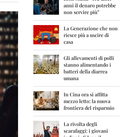
0
anni il denaro potrebbe
6
non servire più”
2
0
La Generazione che non
0
7
riesce più a uscire di
casa
2
0
0
Gli allevamenti di polli
8
stanno alimentando i
batteri della diarrea
2
umana
0
0
9
In Cina ora si affitta
mezzo letto: la nuova
2
frontiera del risparmio
0
1
0
La rivolta degli
scarafaggi: i giovani
2