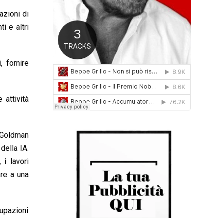
0
azioni di
1
6
i e altri
, fornire
 attività
 Goldman
della IA.
i lavori
are a una
cupazioni