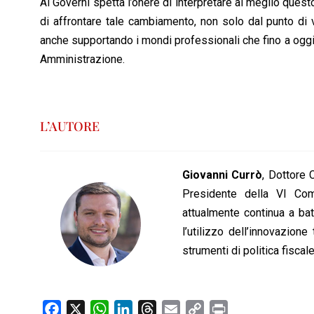
Ai Governi spetta l’onere di interpretare al meglio ques
di affrontare tale cambiamento, non solo dal punto di vis
anche supportando i mondi professionali che fino a oggi h
Amministrazione.
L’AUTORE
Giovanni Currò
, Dottore
Presidente della VI Com
attualmente continua a ba
l’utilizzo dell’innovazio
strumenti di politica fiscale
F
X
W
L
T
E
C
P