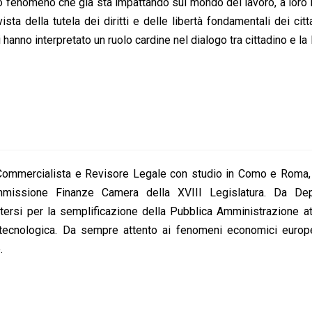
to fenomeno che già sta impattando sul mondo del lavoro, a loro 
ta della tutela dei diritti e delle libertà fondamentali dei citt
anno interpretato un ruolo cardine nel dialogo tra cittadino e la
 Commercialista e Revisore Legale con studio in Como e Roma, 
missione Finanze Camera della XVIII Legislatura. Da De
ttersi per la semplificazione della Pubblica Amministrazione a
ne tecnologica. Da sempre attento ai fenomeni economici europ
.