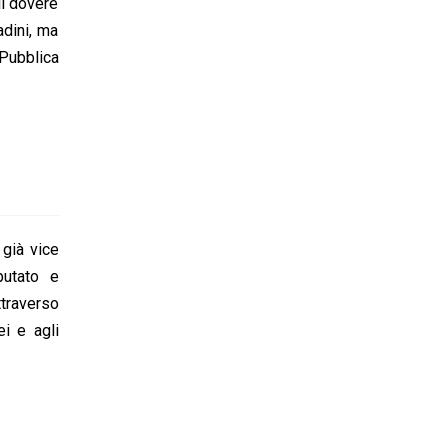
il dovere
adini, ma
 Pubblica
già vice
putato e
ttraverso
ei e agli