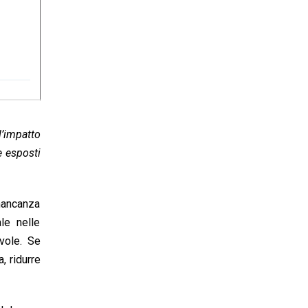
l’impatto
e esposti
 mancanza
ale nelle
evole. Se
, ridurre