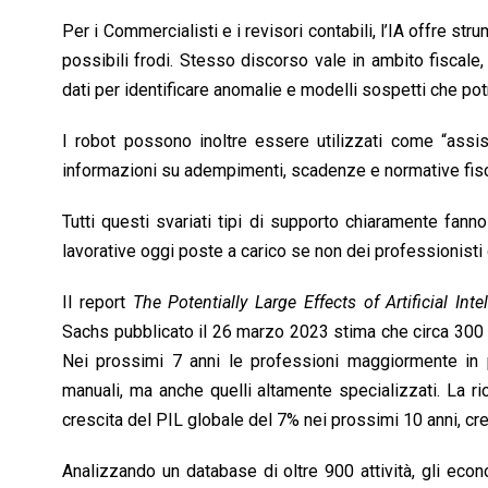
Per i Commercialisti e i revisori contabili, l’IA offre str
possibili frodi. Stesso discorso vale in ambito fiscale,
dati per identificare anomalie e modelli sospetti che po
I robot possono inoltre essere utilizzati come “assist
informazioni su adempimenti, scadenze e normative fisca
Tutti questi svariati tipi di supporto chiaramente fan
lavorative oggi poste a carico se non dei professionisti d
Il report
The Potentially Large Effects of Artificial I
Sachs pubblicato il 26 marzo 2023 stima che circa 300 mi
Nei prossimi 7 anni le professioni maggiormente in p
manuali, ma anche quelli altamente specializzati. La r
crescita del PIL globale del 7% nei prossimi 10 anni, crea
Analizzando un database di oltre 900 attività, gli eco