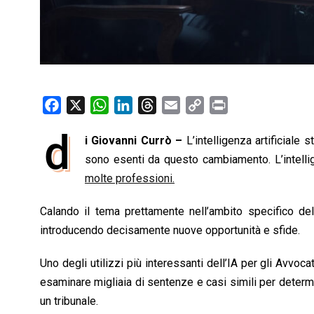
F
X
W
L
T
E
C
P
a
h
i
h
m
o
r
d
i Giovanni Currò –
L’intelligenza artificiale
c
a
n
r
a
p
i
e
sono esenti da questo cambiamento. L’intellig
t
k
e
i
y
n
b
s
e
a
l
L
t
molte professioni.
o
A
d
d
i
Calando il tema prettamente nell’ambito specifico delle 
o
p
I
s
n
introducendo decisamente nuove opportunità e sfide.
k
p
n
k
Uno degli utilizzi più interessanti dell’IA per gli Avvocat
esaminare migliaia di sentenze e casi simili per determin
un tribunale.