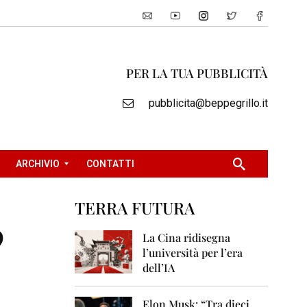
PER LA TUA PUBBLICITÀ
pubblicita@beppegrillo.it
ARCHIVIO
CONTATTI
TERRA FUTURA
2
?
0
La Cina ridisegna
0
l’università per l’era
5
dell’IA
2
0
Elon Musk: “Tra dieci