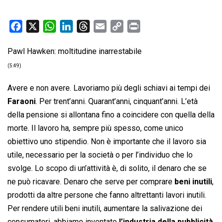
F
X
W
L
T
E
C
P
a
h
i
h
m
o
r
Pawl Hawken: moltitudine inarrestabile
c
a
n
r
a
p
i
e
t
k
e
i
y
n
(5:49)
b
s
e
a
l
L
t
Avere e non avere. Lavoriamo più degli schiavi ai tempi dei
o
A
d
d
i
Faraoni
. Per trent’anni. Quarant’anni, cinquant’anni. L’età
o
p
I
s
n
della pensione si allontana fino a coincidere con quella della
k
p
n
k
morte. Il lavoro ha, sempre più spesso, come unico
obiettivo uno stipendio. Non è importante che il lavoro sia
utile, necessario per la società o per l’individuo che lo
svolge. Lo scopo di un’attività è, di solito, il denaro che se
ne può ricavare. Denaro che serve per comprare
beni inutili
,
prodotti da altre persone che fanno altrettanti lavori inutili.
Per rendere utili beni inutili, aumentare la salivazione dei
consumatori, abbiamo inventato
l’industria della pubblicità
.