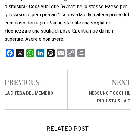
dismisura? Cosa vuol dire “
vivere
” nello stesso Paese per
gli evasori e per i precari? La povertà è la materia prima del
consenso dei regimi. Vanno stabilite una
soglia di
ricchezza
e una soglia di povertà, entrambe da non
superare. Avere e non avere.
F
X
W
L
T
E
C
P
a
h
i
h
m
o
r
c
a
n
r
a
p
i
e
t
k
e
i
y
n
PREVIOUS
NEXT
b
s
e
a
l
L
t
o
A
d
d
i
LA DIFESA DEL MEMBRO
NESSUNO TOCCHI IL
o
p
I
s
n
PIDUISTA SILVIO
k
p
n
k
RELATED POST