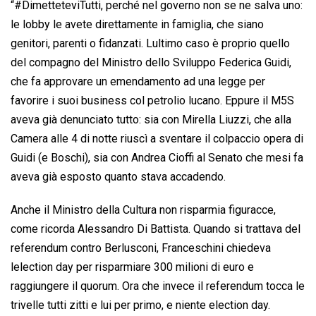
“#DimetteteviTutti, perché nel governo non se ne salva uno:
le lobby le avete direttamente in famiglia, che siano
genitori, parenti o fidanzati. Lultimo caso è proprio quello
del compagno del Ministro dello Sviluppo Federica Guidi,
che fa approvare un emendamento ad una legge per
favorire i suoi business col petrolio lucano. Eppure il M5S
aveva già denunciato tutto: sia con Mirella Liuzzi, che alla
Camera alle 4 di notte riuscì a sventare il colpaccio opera di
Guidi (e Boschi), sia con Andrea Cioffi al Senato che mesi fa
aveva già esposto quanto stava accadendo.
Anche il Ministro della Cultura non risparmia figuracce,
come ricorda Alessandro Di Battista. Quando si trattava del
referendum contro Berlusconi, Franceschini chiedeva
lelection day per risparmiare 300 milioni di euro e
raggiungere il quorum. Ora che invece il referendum tocca le
trivelle tutti zitti e lui per primo, e niente election day.