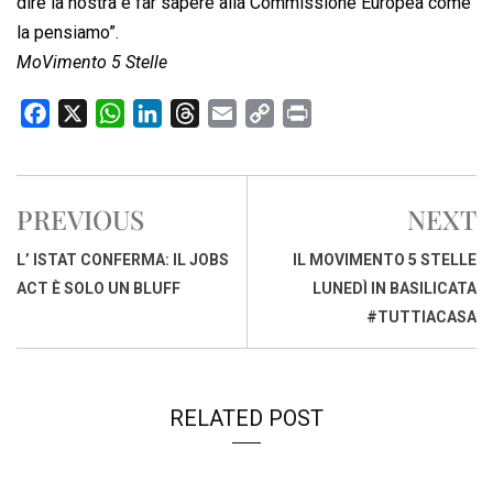
dire la nostra e far sapere alla Commissione Europea come
la pensiamo”.
MoVimento 5 Stelle
F
X
W
L
T
E
C
P
a
h
i
h
m
o
r
c
a
n
r
a
p
i
e
t
k
e
i
y
n
PREVIOUS
NEXT
b
s
e
a
l
L
t
o
A
d
d
i
L’ ISTAT CONFERMA: IL JOBS
IL MOVIMENTO 5 STELLE
o
p
I
s
n
ACT È SOLO UN BLUFF
LUNEDÌ IN BASILICATA
k
p
n
k
#TUTTIACASA
RELATED POST