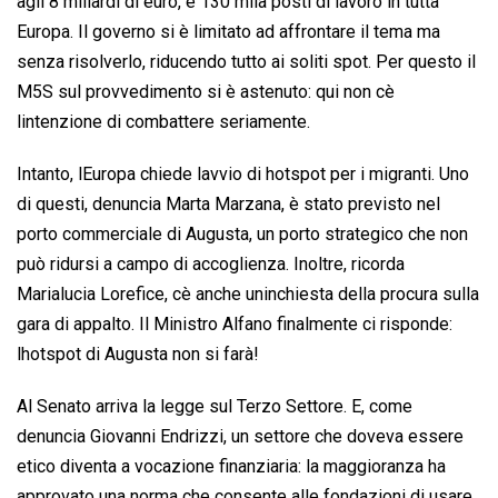
agli 8 miliardi di euro, e 130 mila posti di lavoro in tutta
Europa. Il governo si è limitato ad affrontare il tema ma
senza risolverlo, riducendo tutto ai soliti spot. Per questo il
M5S sul provvedimento si è astenuto: qui non cè
lintenzione di combattere seriamente.
Intanto, lEuropa chiede lavvio di hotspot per i migranti. Uno
di questi, denuncia Marta Marzana, è stato previsto nel
porto commerciale di Augusta, un porto strategico che non
può ridursi a campo di accoglienza. Inoltre, ricorda
Marialucia Lorefice, cè anche uninchiesta della procura sulla
gara di appalto. Il Ministro Alfano finalmente ci risponde:
lhotspot di Augusta non si farà!
Al Senato arriva la legge sul Terzo Settore. E, come
denuncia Giovanni Endrizzi, un settore che doveva essere
etico diventa a vocazione finanziaria: la maggioranza ha
approvato una norma che consente alle fondazioni di usare