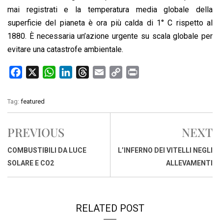
mai registrati e la temperatura media globale della
superficie del pianeta è ora più calda di 1° C rispetto al
1880. È necessaria un’azione urgente su scala globale per
evitare una catastrofe ambientale.
F
X
W
L
T
E
C
P
a
h
i
h
m
o
r
c
a
n
r
a
p
i
Tag:
featured
e
t
k
e
i
y
n
b
s
e
a
l
L
t
PREVIOUS
NEXT
o
A
d
d
i
o
p
I
s
n
COMBUSTIBILI DA LUCE
L’INFERNO DEI VITELLI NEGLI
k
p
n
k
SOLARE E CO2
ALLEVAMENTI
RELATED POST