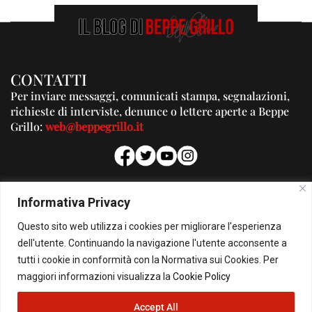
CONTATTI
Per inviare messaggi, comunicati stampa, segnalazioni,
richieste di interviste, denunce o lettere aperte a Beppe
Grillo:
web@beppegrillo.it
PUBBLICITA'
Informativa Privacy
Per la tua pubblicità su questo Blog:
Questo sito web utilizza i cookies per migliorare l'esperienza
pubblicita@beppegrillo.it
dell'utente. Continuando la navigazione l'utente acconsente a
tutti i cookie in conformità con la Normativa sui Cookies. Per
HOMEPAGE
COOKIE POLICY
PRIVACY POLICY
CONTATTI
maggiori informazioni visualizza la
Cookie Policy
Accept All
© Copyright 2026 - Il Blog di Beppe Grillo. All Rights Reserved - Powered by