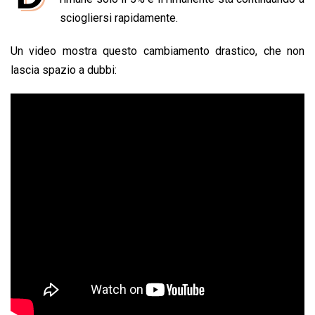
b
s
e
a
l
L
t
sciogliersi rapidamente.
o
A
d
d
i
Un video mostra questo cambiamento drastico, che non
o
p
I
s
n
lascia spazio a dubbi:
k
p
n
k