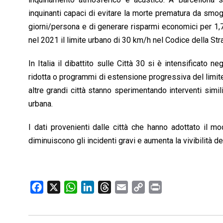
inquinanti capaci di evitare la morte prematura da smog
giorni/persona e di generare risparmi economici per 1,7 
nel 2021 il limite urbano di 30 km/h nel Codice della Str
In Italia il dibattito sulle Città 30 si è intensificato 
ridotta o programmi di estensione progressiva del limite
altre grandi città stanno sperimentando interventi simili
urbana.
I dati provenienti dalle città che hanno adottato il m
diminuiscono gli incidenti gravi e aumenta la vivibilità de
F
X
W
L
T
E
C
P
a
h
i
h
m
o
r
c
a
n
r
a
p
i