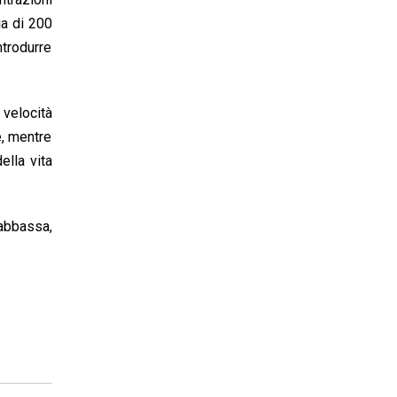
ia di 200
ntrodurre
 velocità
e, mentre
ella vita
 abbassa,