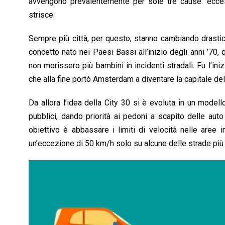
avvengono prevalentemente per sole tre cause: ecces
strisce.
Sempre più città, per questo, stanno cambiando drastic
concetto nato nei Paesi Bassi all’inizio degli anni ’70,
non morissero più bambini in incidenti stradali. Fu l’in
che alla fine portò Amsterdam a diventare la capitale de
Da allora l’idea della City 30 si è evoluta in un model
pubblici, dando priorità ai pedoni a scapito delle aut
obiettivo è abbassare i limiti di velocità nelle are
un’eccezione di 50 km/h solo su alcune delle strade più 