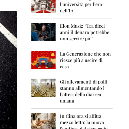
0
l’università per l’era
6
dell’IA
2
0
Elon Musk: “Tra dieci
0
anni il denaro potrebbe
7
non servire più”
2
0
La Generazione che non
0
8
riesce più a uscire di
casa
2
0
0
Gli allevamenti di polli
9
stanno alimentando i
batteri della diarrea
2
umana
0
1
0
In Cina ora si affitta
mezzo letto: la nuova
2
frontiera del risparmio