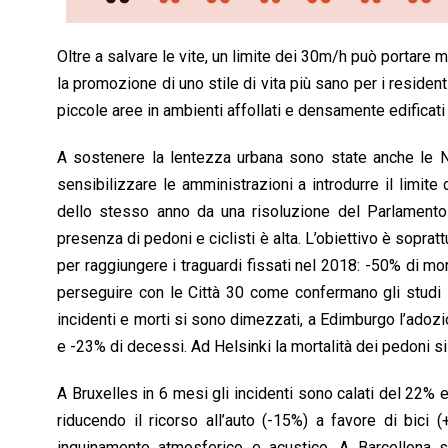
Oltre a salvare le vite, un limite dei 30m/h può portare mol
la promozione di uno stile di vita più sano per i resident
piccole aree in ambienti affollati e densamente edificati
A sostenere la lentezza urbana sono state anche le 
sensibilizzare le amministrazioni a introdurre il limite
dello stesso anno da una risoluzione del Parlamento 
presenza di pedoni e ciclisti è alta. L’obiettivo è soprat
per raggiungere i traguardi fissati nel 2018: -50% di mor
perseguire con le Città 30 come confermano gli studi su
incidenti e morti si sono dimezzati, a Edimburgo l’adozio
e -23% di decessi. Ad Helsinki la mortalità dei pedoni si
A Bruxelles in 6 mesi gli incidenti sono calati del 22% e
riducendo il ricorso all’auto (-15%) a favore di bici
inquinamento atmosferico e acustico. A Barcellona stu