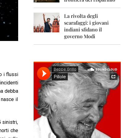
0
1
1
La rivolta degli
scarafaggi: i giovani
2
0
indiani sfidano il
1
governo Modi
2
2
0
1
3
 i flussi
2
incidenti
0
ana debba
1
4
 nasce il
2
0
1
sinistri,
5
morti che
2