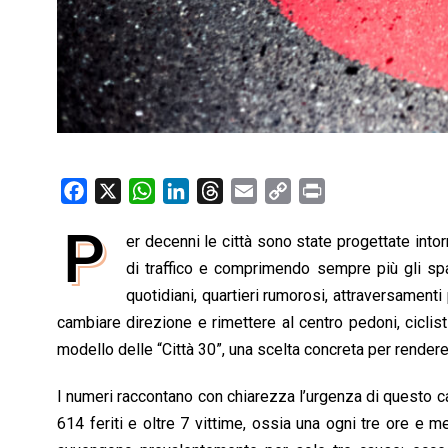
F
X
W
L
T
E
C
P
a
h
i
h
m
o
r
P
er decenni le città sono state progettate intor
c
a
n
r
a
p
i
e
di traffico e comprimendo sempre più gli spazi 
t
k
e
i
y
n
b
s
e
a
l
L
t
quotidiani, quartieri rumorosi, attraversamen
o
A
d
d
i
cambiare direzione e rimettere al centro pedoni, ciclist
o
p
I
s
n
modello delle “Città 30”, una scelta concreta per rendere l
k
p
n
k
I numeri raccontano con chiarezza l’urgenza di questo c
614 feriti e oltre 7 vittime, ossia una ogni tre ore e 