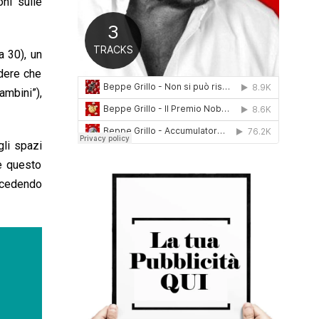
ni sulle
0
1
6
a 30), un
edere che
ambini”),
gli spazi
re questo
ncedendo