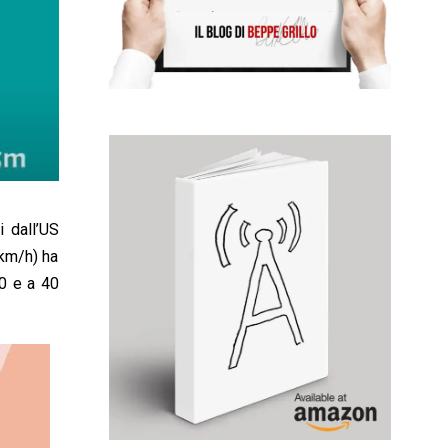
i dall’US
 km/h) ha
10 e a 40