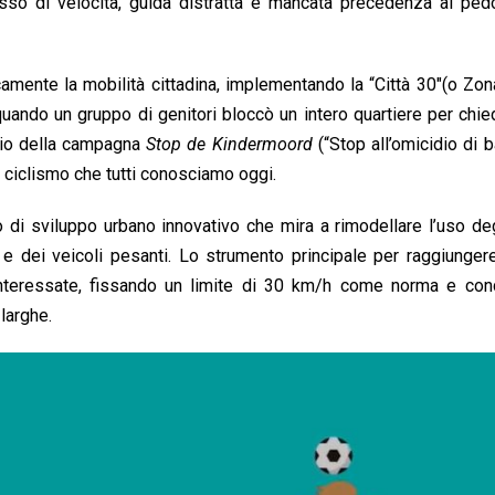
so di velocità, guida distratta e mancata precedenza ai pedo
amente la mobilità cittadina, implementando la “Città 30″(o Zon
 quando un gruppo di genitori bloccò un intero quartiere per chi
izio della campagna
Stop de Kindermoord
(“Stop all’omicidio di b
l ciclismo che tutti conosciamo oggi.
lo di sviluppo urbano innovativo che mira a rimodellare l’uso de
o e dei veicoli pesanti. Lo strumento principale per raggiunge
e interessate, fissando un limite di 30 km/h come norma e co
larghe.