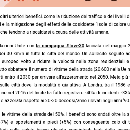
tri ulteriori benefici, come la riduzione del traffico e dei livelli 
i e la mitigazione degli effetti delle cosiddette “isole di calore 
 che tendono a riscaldarsi a causa delle attività umane.
Nazioni Unite con
la campagna #love30
lanciata nel maggio 
 dei 30 km/h in tutte le città del mondo. Un sollecito seguito a
europeo volto a ridurre la velocità nelle zone residenziali e
tutto abbattere il numero di vittime della strada (20.600 nella Ue 
ti entro il 2030 per arrivare all’azzeramento nel 2050. Meta più 
lle città dove la modalità è già attiva. A Londra, tra il 1986 e
ne nel 2016 del limite ha fatto registrare -40% di incidenti, -33% 
 è azzerata rispetto ai 20-30 decessi/anno rilevati negli anni ‘90.
 le vittime della strada del 50%. I benefici sono andati oltre la 
 (+7%) e spostamenti a piedi (+5%) con conseguente calo di tr
di sulla salute hanno rilevato consistenti tagli delle concen