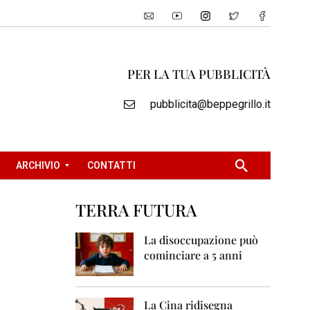
PER LA TUA PUBBLICITÀ
pubblicita@beppegrillo.it
ARCHIVIO
CONTATTI
TERRA FUTURA
2
0
La disoccupazione può
0
cominciare a 5 anni
5
2
0
La Cina ridisegna