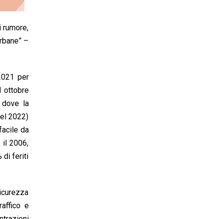
di rumore,
urbane” –
2021 per
d ottobre
 dove la
nel 2022)
facile da
 il 2006,
di feriti
sicurezza
affico e
trazioni