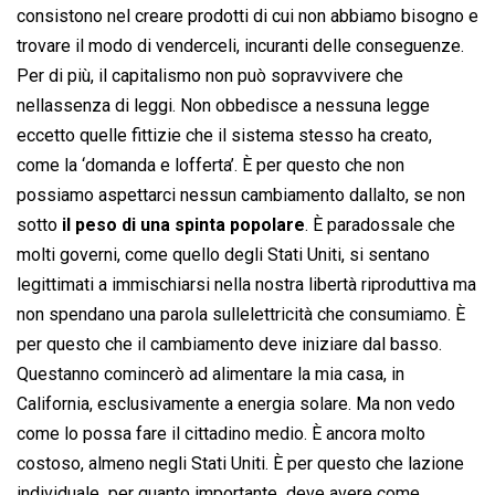
consistono nel creare prodotti di cui non abbiamo bisogno e
trovare il modo di venderceli, incuranti delle conseguenze.
Per di più, il capitalismo non può sopravvivere che
nellassenza di leggi. Non obbedisce a nessuna legge
eccetto quelle fittizie che il sistema stesso ha creato,
come la ‘domanda e lofferta’. È per questo che non
possiamo aspettarci nessun cambiamento dallalto, se non
sotto
il peso di una spinta popolare
. È paradossale che
molti governi, come quello degli Stati Uniti, si sentano
legittimati a immischiarsi nella nostra libertà riproduttiva ma
non spendano una parola sullelettricità che consumiamo. È
per questo che il cambiamento deve iniziare dal basso.
Questanno comincerò ad alimentare la mia casa, in
California, esclusivamente a energia solare. Ma non vedo
come lo possa fare il cittadino medio. È ancora molto
costoso, almeno negli Stati Uniti. È per questo che lazione
individuale  per quanto importante  deve avere come