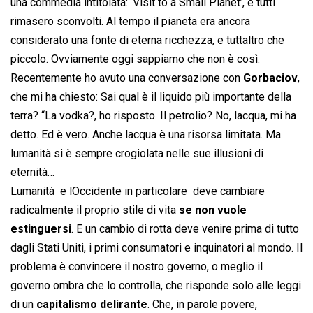
una commedia intitolata: ‘Visit to a Small Planet’, e tutti
rimasero sconvolti. Al tempo il pianeta era ancora
considerato una fonte di eterna ricchezza, e tuttaltro che
piccolo. Ovviamente oggi sappiamo che non è così.
Recentemente ho avuto una conversazione con
Gorbaciov
,
che mi ha chiesto: Sai qual è il liquido più importante della
terra? “La vodka?, ho risposto. Il petrolio? No, lacqua, mi ha
detto. Ed è vero. Anche lacqua è una risorsa limitata. Ma
lumanità si è sempre crogiolata nelle sue illusioni di
eternità…
Lumanità  e lOccidente in particolare  deve cambiare
radicalmente il proprio stile di vita
se non vuole
estinguersi
. E un cambio di rotta deve venire prima di tutto
dagli Stati Uniti, i primi consumatori e inquinatori al mondo. Il
problema è convincere il nostro governo, o meglio il
governo ombra che lo controlla, che risponde solo alle leggi
di un
capitalismo delirante
. Che, in parole povere,