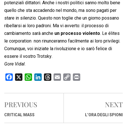
potenziali dittatori. Anche i nostri politici sanno molto bene
quello che sta accadendo nel mondo, ma sono pagati per
stare in silenzio. Questo non toglie che un giorno possano
ribellarsi ai loro padroni. Ma vi avverto: il processo di
cambiamento sarà anche
un processo violento
. Le élites 
le corporation  non rinunceranno facilmente ai loro privilegi.
Comunque, voi iniziate la rivoluzione e io sarò felice di
essere il vostro Trotsky.
Gore Vidal
.
F
X
W
L
T
E
C
P
a
h
i
h
m
o
r
c
a
n
r
a
p
i
e
t
k
e
i
y
n
PREVIOUS
NEXT
b
s
e
a
l
L
t
o
A
d
d
i
CRITICAL MASS
L’ORA DEGLI SPIONI
o
p
I
s
n