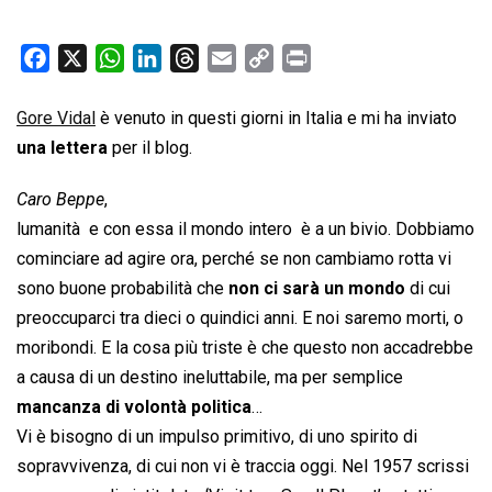
F
X
W
L
T
E
C
P
a
h
i
h
m
o
r
c
a
n
r
a
p
i
Gore Vidal
è venuto in questi giorni in Italia e mi ha inviato
e
t
k
e
i
y
n
una lettera
per il blog.
b
s
e
a
l
L
t
Caro Beppe
,
o
A
d
d
i
lumanità  e con essa il mondo intero  è a un bivio. Dobbiamo
o
p
I
s
n
k
p
n
k
cominciare ad agire ora, perché se non cambiamo rotta vi
sono buone probabilità che
non ci sarà un mondo
di cui
preoccuparci tra dieci o quindici anni. E noi saremo morti, o
moribondi. E la cosa più triste è che questo non accadrebbe
a causa di un destino ineluttabile, ma per semplice
mancanza di volontà politica
…
Vi è bisogno di un impulso primitivo, di uno spirito di
sopravvivenza, di cui non vi è traccia oggi. Nel 1957 scrissi