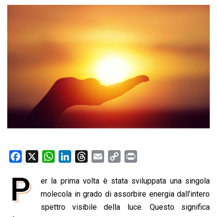
F
X
W
L
T
E
C
P
a
h
i
h
m
o
r
P
er la prima volta è stata sviluppata una singola
c
a
n
r
a
p
i
e
molecola in grado di assorbire energia dall’intero
t
k
e
i
y
n
b
s
e
a
l
L
t
spettro visibile della luce. Questo significa