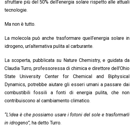
o
A
d
d
i
sfruttare più del 50% dell’energia solare rispetto alle attuali
o
p
I
s
n
tecnologie.
k
p
n
k
Ma non è tutto.
La molecola può anche trasformare quell’energia solare in
idrogeno, un’alternativa pulita al carburante.
La scoperta, pubblicata su Nature Chemistry, e guidata da
Claudia Turro, professoressa di chimica e direttore dell’Ohio
State University Center for Chemical and Biphysical
Dynamics, potrebbe aiutare gli esseri umani a passare dai
combustibili fossili a fonti di energia pulita, che non
contribuiscono al cambiamento climatico.
“L’idea è che possiamo usare i fotoni del sole e trasformarli
in idrogeno”,
ha detto Turro.