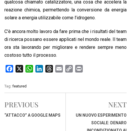
qualcosa chiamato catalizzatore, una cosa che accelera la
reazione chimica, permettendo la conversione da energia
solare a energia utilizzabile come l’idrogeno.
C’è ancora molto lavoro da fare prima che i risultati del team
di ricerca possano essere applicati nel mondo reale. Il team
ora sta lavorando per migliorare e rendere sempre meno
costoso tutto il processo.
F
X
W
L
T
E
C
P
a
h
i
h
m
o
r
c
a
n
r
a
p
i
Tag:
featured
e
t
k
e
i
y
n
b
s
e
a
l
L
t
PREVIOUS
NEXT
o
A
d
d
i
o
p
I
s
n
“ATTACCO” A GOOGLE MAPS
UN NUOVO ESPERIMENTO
k
p
n
k
SOCIALE: DENARO
INCONDIZIONATO AI