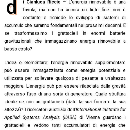
d
i Gianluca Riccio –
L’energia rinnovabile è una
c
a
n
r
a
p
i
e
favola, ma non ha ancora un lieto fine: non è
t
k
e
i
y
n
b
s
e
a
l
L
t
costante e richiede lo sviluppo di sistemi di
o
A
d
d
i
accumulo che saranno fondamentali nei prossimi decenni. E
o
p
I
s
n
se trasformassimo i grattacieli in enormi batterie
k
p
n
k
gravitazionali che immagazzinano energia rinnovabile a
basso costo?
L’idea è elementare: l’energia rinnovabile supplementare
può essere immagazzinata come energia potenziale e
utilizzata per sollevare qualcosa di pesante a un’altezza
maggiore. L’energia può poi essere rilasciata dalla gravità
attraverso l’uso di una sorta di generatore. Quale struttura
ideale se non un grattacielo (date la sua forma e la sua
altezza)? I ricercatori austriaci dell’
International Institute for
Applied Systems Analysis (IIASA)
di Vienna guardano i
grattacieli e vedono tanti accumulatori di energia che