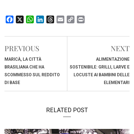
F
X
W
L
T
E
C
P
a
h
i
h
m
o
r
c
a
n
r
a
p
i
e
t
k
e
i
y
n
PREVIOUS
NEXT
b
s
e
a
l
L
t
o
A
d
d
i
MARICÀ, LA CITTÀ
ALIMENTAZIONE
o
p
I
s
n
BRASILIANA CHE HA
SOSTENIBILE: GRILLI, LARVE E
k
p
n
k
SCOMMESSO SUL REDDITO
LOCUSTE AI BAMBINI DELLE
DI BASE
ELEMENTARI
RELATED POST