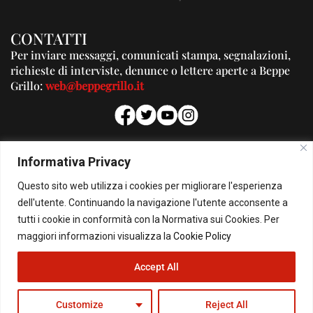
CONTATTI
Per inviare messaggi, comunicati stampa, segnalazioni,
richieste di interviste, denunce o lettere aperte a Beppe
Grillo:
web@beppegrillo.it
PUBBLICITA'
Informativa Privacy
Per la tua pubblicità su questo Blog:
Questo sito web utilizza i cookies per migliorare l'esperienza
pubblicita@beppegrillo.it
dell'utente. Continuando la navigazione l'utente acconsente a
tutti i cookie in conformità con la Normativa sui Cookies. Per
HOMEPAGE
COOKIE POLICY
PRIVACY POLICY
CONTATTI
maggiori informazioni visualizza la
Cookie Policy
Accept All
© Copyright 2026 - Il Blog di Beppe Grillo. All Rights Reserved - Powered by
happygrafic.com
Customize
Reject All