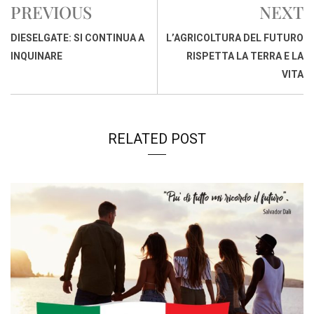
PREVIOUS
NEXT
o
A
d
d
i
o
p
I
s
n
DIESELGATE: SI CONTINUA A
L’AGRICOLTURA DEL FUTURO
k
p
n
k
INQUINARE
RISPETTA LA TERRA E LA
VITA
RELATED POST