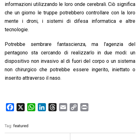
informazioni utilizzando le loro onde cerebrali. Ciò significa
che un giorno le truppe potrebbero controllare con la loro
mente i droni, i sistemi di difesa informatica e altre
tecnologie.
Potrebbe sembrare fantascienza, ma l’agenzia del
pentagono sta cercando di realizzarlo in due modi: un
dispositivo non invasivo al di fuori del corpo o un sistema
non chirurgico che potrebbe essere ingerito, iniettato o
inserito attraverso il naso.
F
X
W
L
T
E
C
P
a
h
i
h
m
o
r
c
a
n
r
a
p
i
Tag:
featured
e
t
k
e
i
y
n
b
s
e
a
l
L
t