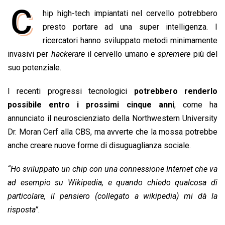
a
h
i
h
m
o
r
C
hip high-tech impiantati nel cervello potrebbero
c
a
n
r
a
p
i
e
presto portare ad una super intelligenza. I
t
k
e
i
y
n
b
s
e
a
l
L
t
ricercatori hanno sviluppato metodi minimamente
o
A
d
d
i
invasivi per
hackerare
il cervello umano e
spremere
più del
o
p
I
s
n
suo potenziale.
k
p
n
k
I recenti progressi tecnologici
potrebbero renderlo
possibile entro i prossimi cinque anni
, come ha
annunciato il neuroscienziato della Northwestern University
Dr. Moran Cerf
alla CBS, ma avverte che la mossa potrebbe
anche creare nuove forme di disuguaglianza sociale.
“Ho sviluppato un chip con una connessione Internet che va
ad esempio su Wikipedia, e quando chiedo qualcosa di
particolare, il pensiero (collegato a wikipedia) mi dà la
risposta”
.