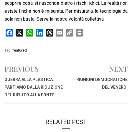
scoprire cosa si nasconde dietro i rischi idrici. La realtà non
esiste finché non è misurata. Per misurarla, la tecnologia da
sola non basta. Serve la nostra volontà collettiva.
F
X
W
L
T
E
C
P
a
h
i
h
m
o
r
c
a
n
r
a
p
i
Tag:
featured
e
t
k
e
i
y
n
b
s
e
a
l
L
t
PREVIOUS
NEXT
o
A
d
d
i
o
p
I
s
n
GUERRA ALLA PLASTICA:
RIUNIONI DEMOCRATICHE
k
p
n
k
PARTIAMO DALLA RIDUZIONE
DEL VENERDÌ
DEL RIFIUTO ALLA FONTE
RELATED POST