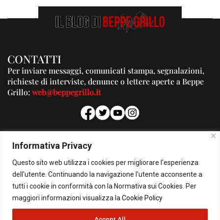
CONTATTI
Per inviare messaggi, comunicati stampa, segnalazioni,
richieste di interviste, denunce o lettere aperte a Beppe
Grillo:
web@beppegrillo.it
PUBBLICITA'
Informativa Privacy
Per la tua pubblicità su questo Blog:
Questo sito web utilizza i cookies per migliorare l'esperienza
pubblicita@beppegrillo.it
dell'utente. Continuando la navigazione l'utente acconsente a
tutti i cookie in conformità con la Normativa sui Cookies. Per
HOMEPAGE
COOKIE POLICY
PRIVACY POLICY
CONTATTI
maggiori informazioni visualizza la
Cookie Policy
Accept All
© Copyright 2026 - Il Blog di Beppe Grillo. All Rights Reserved - Powered by