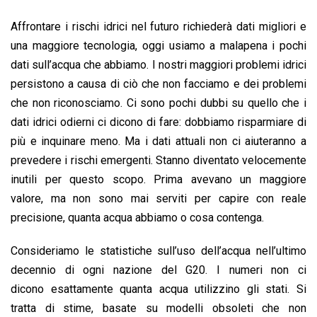
o
p
I
s
n
Affrontare i rischi idrici nel futuro richiederà dati migliori e
k
p
n
k
una maggiore tecnologia, oggi usiamo a malapena i pochi
dati sull’acqua che abbiamo. I nostri maggiori problemi idrici
persistono a causa di ciò che non facciamo e dei problemi
che non riconosciamo. Ci sono pochi dubbi su quello che i
dati idrici odierni ci dicono di fare: dobbiamo risparmiare di
più e inquinare meno. Ma i dati attuali non ci aiuteranno a
prevedere i rischi emergenti. Stanno diventato velocemente
inutili per questo scopo. Prima avevano un maggiore
valore, ma non sono mai serviti per capire con reale
precisione, quanta acqua abbiamo o cosa contenga.
Consideriamo le statistiche sull’uso dell’acqua nell’ultimo
decennio di ogni nazione del G20. I numeri non ci
dicono esattamente quanta acqua utilizzino gli stati. Si
tratta di stime, basate su modelli obsoleti che non