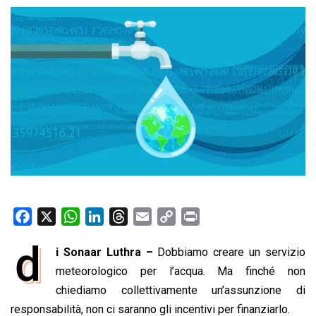
F
X
W
L
T
E
C
P
a
h
i
h
m
o
r
d
i Sonaar Luthra –
Dobbiamo creare un servizio
c
a
n
r
a
p
i
e
meteorologico per l’acqua. Ma finché non
t
k
e
i
y
n
b
s
e
a
l
L
t
chiediamo collettivamente un’assunzione di
o
A
d
d
i
responsabilità, non ci saranno gli incentivi per finanziarlo.