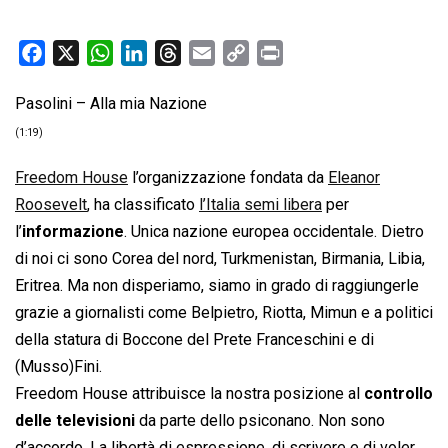
F
X
W
L
T
E
C
P
a
h
i
h
m
o
r
Pasolini – Alla mia Nazione
c
a
n
r
a
p
i
e
t
k
e
i
y
n
(1:19)
b
s
e
a
l
L
t
Freedom House
l’organizzazione fondata da
Eleanor
o
A
d
d
i
Roosevelt
, ha classificato
l’Italia semi libera
per
o
p
I
s
n
l’
informazione
. Unica nazione europea occidentale. Dietro
k
p
n
k
di noi ci sono Corea del nord, Turkmenistan, Birmania, Libia,
Eritrea. Ma non disperiamo, siamo in grado di raggiungerle
grazie a giornalisti come Belpietro, Riotta, Mimun e a politici
della statura di Boccone del Prete Franceschini e di
(Musso)Fini.
Freedom House attribuisce la nostra posizione al
controllo
delle televisioni
da parte dello psiconano. Non sono
d’accordo. La libertà di espressione, di scrivere e di voler