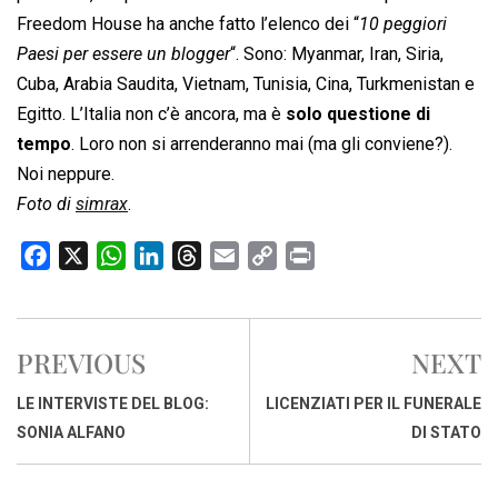
Freedom House ha anche fatto l’elenco dei “
10 peggiori
Paesi per essere un blogger
“. Sono: Myanmar, Iran, Siria,
Cuba, Arabia Saudita, Vietnam, Tunisia, Cina, Turkmenistan e
Egitto. L’Italia non c’è ancora, ma è
solo questione di
tempo
. Loro non si arrenderanno mai (ma gli conviene?).
Noi neppure.
Foto di
simrax
.
F
X
W
L
T
E
C
P
a
h
i
h
m
o
r
c
a
n
r
a
p
i
e
t
k
e
i
y
n
PREVIOUS
NEXT
b
s
e
a
l
L
t
o
A
d
d
i
LE INTERVISTE DEL BLOG:
LICENZIATI PER IL FUNERALE
o
p
I
s
n
SONIA ALFANO
DI STATO
k
p
n
k