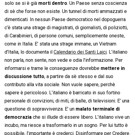
solo se si è già
morti dentro
. Un Paese senza coscienza
di sè che forse non esiste. Un tunnel di morti ammazzati e
dimenticati. In nessun Paese democratico nel dopoguerra
c’è stata una strage di magistrati, di giornalisti, di poliziotti,
di Carabinieri, di persone comuni, semplicemente oneste,
come in Italia. E’ stata una strage immane, un Vietnam
d’Italia, lo documenta il
Calendario dei Santi Laici
. L’italiano
non parla, non sente, non vede e odia l’informazione. Per
informarsi e trarne le conseguenze dovrebbe
mettere in
discussione tutto
, a partire da sè stesso e dal suo
contributo alla vita sociale. Non vuole sapere, perchè
sapere è pericoloso. L’italiano è barricato in suo fortino
personale di convizioni, di miti, di balle, di televisioni. E’ una
questione di sopravvivenza. E’ un
malato terminale di
democrazia
che si illude di essere libero. L’italiano vive un
incubo, ma riesce a trasformarlo in un sogno. Per lui tutto è
possibile, l’importante è crederci. Disinformare per Credere.