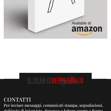
CONTATTI
Per inviare messaggi, comunicati stampa, segnalazioni,
richieste di interviste, denunce o lettere aperte a Beppe