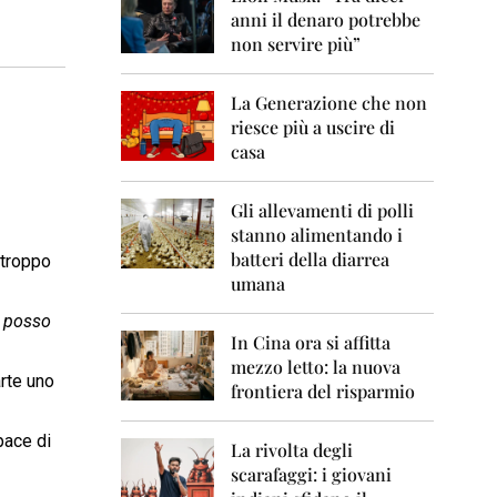
0
anni il denaro potrebbe
6
non servire più”
2
0
La Generazione che non
0
7
riesce più a uscire di
casa
2
0
0
Gli allevamenti di polli
8
stanno alimentando i
batteri della diarrea
 troppo
2
umana
0
0
n posso
9
In Cina ora si affitta
mezzo letto: la nuova
2
arte uno
frontiera del risparmio
0
1
0
pace di
La rivolta degli
scarafaggi: i giovani
2