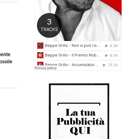
0
1
6
iente
Fossile