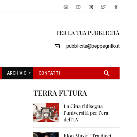
PER LA TUA PUBBLICITÀ
pubblicita@beppegrillo.it
ARCHIVIO
CONTATTI
TERRA FUTURA
2
0
La Cina ridisegna
0
l’università per l’era
5
dell’IA
2
0
Elon Musk: “Tra dieci