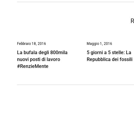
o
p
I
s
n
k
p
n
k
R
Febbraio 18, 2016
Maggio 1, 2016
La bufala degli 800mila
5 giorni a 5 stelle: La
nuovi posti di lavoro
Repubblica dei fossili
#RenzieMente