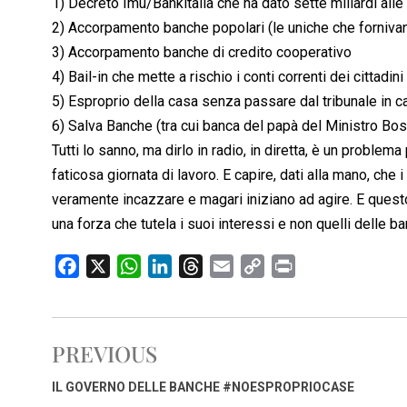
1) Decreto Imu/Bankitalia che ha dato sette miliardi alle
2) Accorpamento banche popolari (le uniche che fornivan
3) Accorpamento banche di credito cooperativo
4) Bail-in che mette a rischio i conti correnti dei cittadin
5) Esproprio della casa senza passare dal tribunale in ca
6) Salva Banche (tra cui banca del papà del Ministro Bos
Tutti lo sanno, ma dirlo in radio, in diretta, è un problem
faticosa giornata di lavoro. E capire, dati alla mano, che i
veramente incazzare e magari iniziano ad agire. E questo
una forza che tutela i suoi interessi e non quelli delle b
F
X
W
L
T
E
C
P
a
h
i
h
m
o
r
c
a
n
r
a
p
i
e
t
k
e
i
y
n
PREVIOUS
b
s
e
a
l
L
t
o
A
d
d
i
IL GOVERNO DELLE BANCHE #NOESPROPRIOCASE