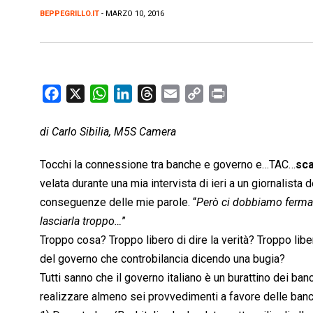
BEPPEGRILLO.IT
- MARZO 10, 2016
F
X
W
L
T
E
C
P
a
h
i
h
m
o
r
c
a
n
r
a
p
i
di Carlo Sibilia, M5S Camera
e
t
k
e
i
y
n
Tocchi la connessione tra banche e governo e…TAC…
sca
b
s
e
a
l
L
t
velata durante una mia intervista di ieri a un giornalista 
o
A
d
d
i
conseguenze delle mie parole. “
o
p
I
s
Però ci dobbiamo fermar
n
k
p
n
k
lasciarla troppo…
”
Troppo cosa? Troppo libero di dire la verità? Troppo libe
del governo che controbilancia dicendo una bugia?
Tutti sanno che il governo italiano è un burattino dei ba
realizzare almeno sei provvedimenti a favore delle banch