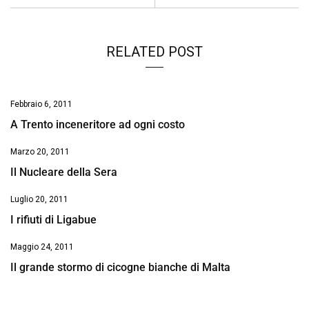
k
p
n
k
RELATED POST
Febbraio 6, 2011
A Trento inceneritore ad ogni costo
Marzo 20, 2011
Il Nucleare della Sera
Luglio 20, 2011
I rifiuti di Ligabue
Maggio 24, 2011
Il grande stormo di cicogne bianche di Malta