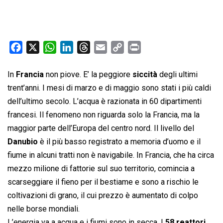
F
X
W
L
T
E
C
P
a
h
i
h
m
o
r
c
a
n
r
a
p
i
In
Francia
non piove. E’ la peggiore
siccità
degli ultimi
e
t
k
e
i
y
n
trent’anni. I mesi di marzo e di maggio sono stati i più caldi
b
s
e
a
l
L
t
dell’ultimo secolo. L’acqua è razionata in 60 dipartimenti
o
A
d
d
i
francesi. Il fenomeno non riguarda solo la Francia, ma la
o
p
I
s
n
maggior parte dell’Europa del centro nord. Il livello del
k
p
n
k
Danubio
è il più basso registrato a memoria d’uomo e il
fiume in alcuni tratti non è navigabile. In Francia, che ha circa
mezzo milione di fattorie sul suo territorio, comincia a
scarseggiare il fieno per il bestiame e sono a rischio le
coltivazioni di grano, il cui prezzo è aumentato di colpo
nelle borse mondiali.
L’energia va a acqua e i fiumi sono in secca. I
58 reattori