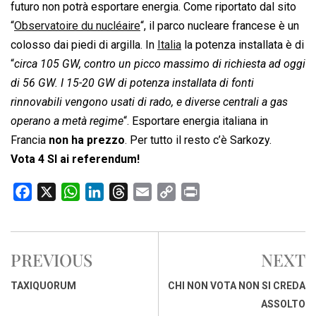
futuro non potrà esportare energia. Come riportato dal sito
“
Observatoire du nucléaire
“, il parco nucleare francese è un
colosso dai piedi di argilla. In
Italia
la potenza installata è di
“
circa 105 GW, contro un picco massimo di richiesta ad oggi
di 56 GW. I 15-20 GW di potenza installata di fonti
rinnovabili vengono usati di rado, e diverse centrali a gas
operano a metà regime
“. Esportare energia italiana in
Francia
non ha prezzo
. Per tutto il resto c’è Sarkozy.
Vota 4 SI ai referendum!
F
X
W
L
T
E
C
P
a
h
i
h
m
o
r
c
a
n
r
a
p
i
e
t
k
e
i
y
n
PREVIOUS
NEXT
b
s
e
a
l
L
t
o
A
d
d
i
TAXIQUORUM
CHI NON VOTA NON SI CREDA
o
p
I
s
n
ASSOLTO