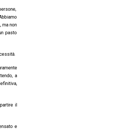
 persone,
. Abbiamo
o, ma non
un pasto
cessità.
uramente
ttendo, a
finitiva,
artire il
pensato e