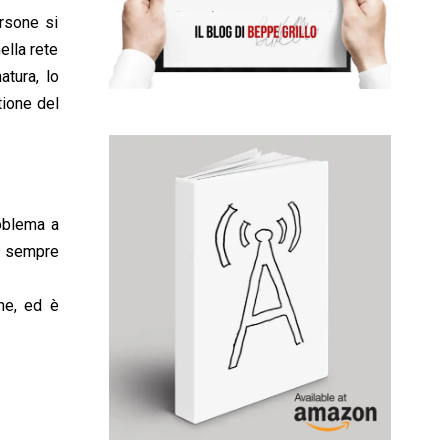
ersone si
ella rete
atura, lo
tione del
roblema a
ri sempre
he, ed è