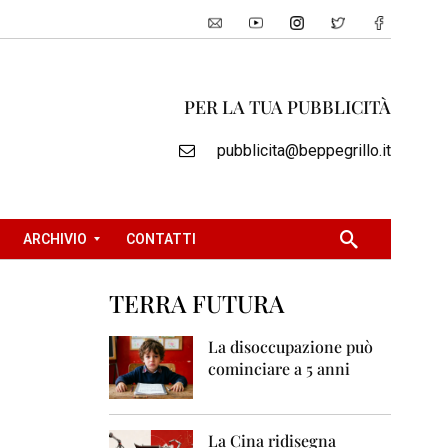
PER LA TUA PUBBLICITÀ
pubblicita@beppegrillo.it
ARCHIVIO
CONTATTI
TERRA FUTURA
2
0
La disoccupazione può
0
cominciare a 5 anni
5
2
0
La Cina ridisegna