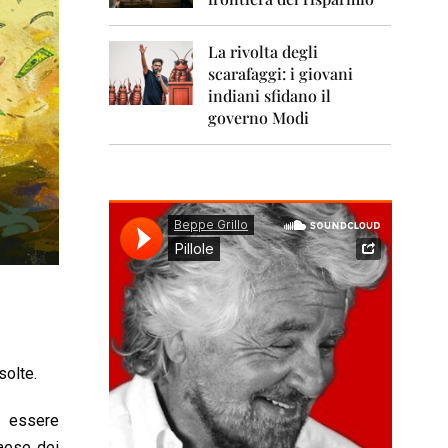
0
1
1
La rivolta degli
scarafaggi: i giovani
2
0
indiani sfidano il
1
governo Modi
2
2
0
1
3
2
0
1
4
2
solte.
0
1
5
o essere
paese dei
2