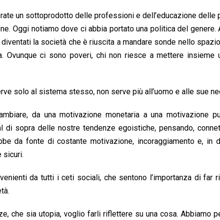
derate un sottoprodotto delle professioni e dell’educazione delle
one. Oggi notiamo dove ci abbia portato una politica del genere
amo diventati la società che è riuscita a mandare sonde nello spazi
ra. Ovunque ci sono poveri, chi non riesce a mettere insieme 
rve solo al sistema stesso, non serve più all’uomo e alle sue ne
 cambiare, da una motivazione monetaria a una motivazione p
 al di sopra delle nostre tendenze egoistiche, pensando, conne
ebbe da fonte di costante motivazione, incoraggiamento e, in de
 sicuri.
nienti da tutti i ceti sociali, che sentono l’importanza di far rip
tà.
, che sia utopia, voglio farli riflettere su una cosa. Abbiamo 