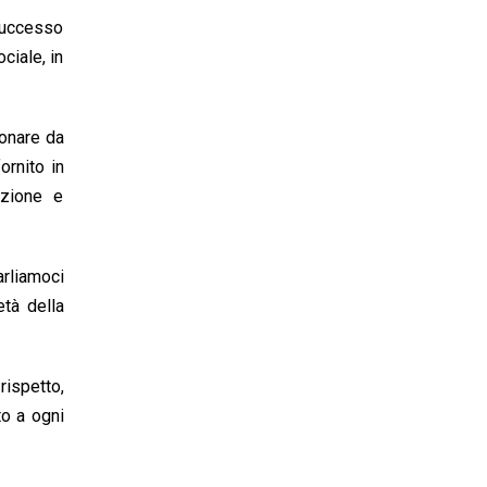
 successo
ciale, in
ionare da
ornito in
uzione e
arliamoci
tà della
rispetto,
to a ogni