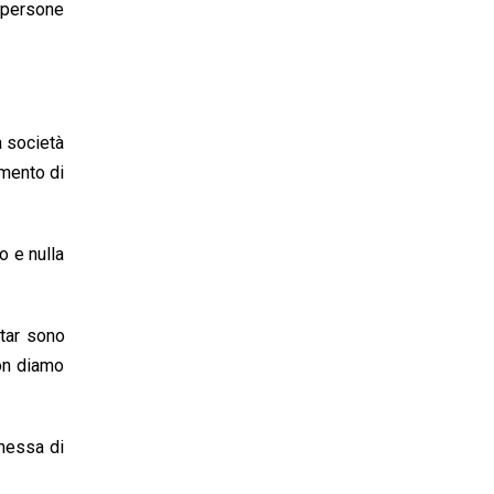
e persone
a società
imento di
o e nulla
star sono
non diamo
nnessa di