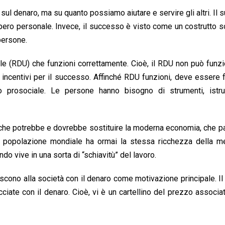
ul denaro, ma su quanto possiamo aiutare e servire gli altri. Il
pero personale. Invece, il successo è visto come un costrutto so
persone.
e (RDU) che funzioni correttamente. Cioè, il RDU non può funz
centivi per il successo. Affinché RDU funzioni, deve essere f
o prosociale. Le persone hanno bisogno di strumenti, istr
e che potrebbe e dovrebbe sostituire la moderna economia, che p
la popolazione mondiale ha ormai la stessa ricchezza della me
o vive in una sorta di “schiavitù” del lavoro.
scono alla società con il denaro come motivazione principale. Il 
cciate con il denaro. Cioè, vi è un cartellino del prezzo associa