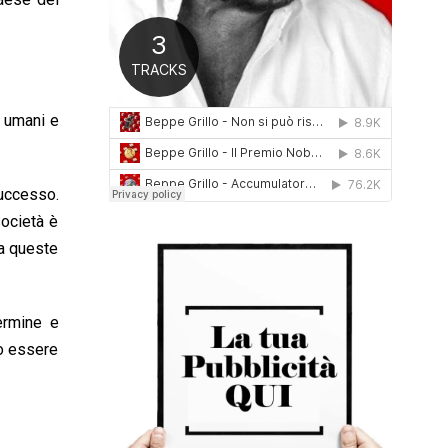
0
1
6
e umani e
uccesso.
società è
da queste
ermine e
mo essere