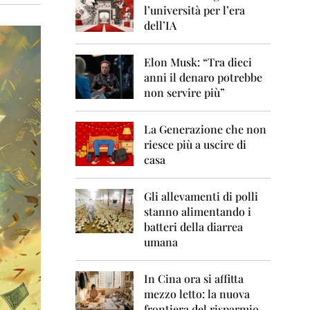
0
l’università per l’era
6
dell’IA
2
0
Elon Musk: “Tra dieci
0
anni il denaro potrebbe
7
non servire più”
2
0
La Generazione che non
0
8
riesce più a uscire di
casa
2
0
0
Gli allevamenti di polli
9
stanno alimentando i
batteri della diarrea
2
umana
0
1
0
In Cina ora si affitta
mezzo letto: la nuova
2
frontiera del risparmio