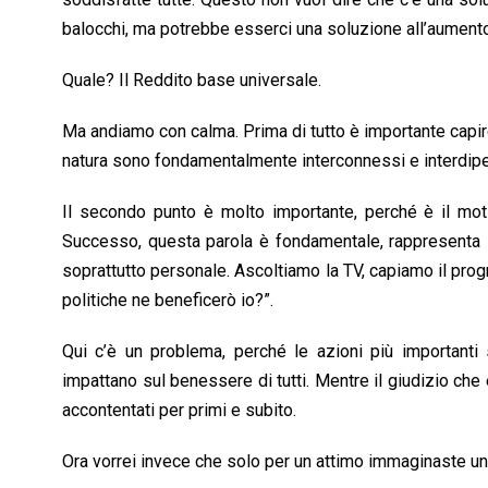
o
A
d
d
i
balocchi, ma potrebbe esserci una soluzione all’aumento
o
p
I
s
n
k
p
n
k
Quale? Il Reddito base universale.
Ma andiamo con calma. Prima di tutto è importante capir
natura sono fondamentalmente interconnessi e interdipe
Il secondo punto è molto importante, perché è il mot
Successo, questa parola è fondamentale, rappresenta la 
soprattutto personale. Ascoltiamo la TV, capiamo il prog
politiche ne beneficerò io?”.
Qui c’è un problema, perché le azioni più importanti 
impattano sul benessere di tutti. Mentre il giudizio c
accontentati per primi e subito.
Ora vorrei invece che solo per un attimo immaginaste u