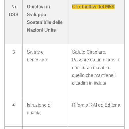
o
p
I
s
n
Nr.
Obiettivi
di
Gli obiettivi del M5S
k
p
n
k
OSS
Sviluppo
Sostenibile delle
Nazioni Unite
3
Salute e
Salute Circolare.
benessere
Passare da un modello
che cura i malati a
quello che mantiene i
cittadini in salute
4
Istruzione di
Riforma RAI ed Editoria
qualità