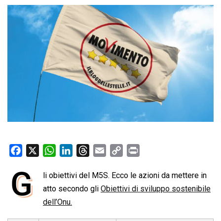
F
X
W
L
T
E
C
P
a
h
i
h
m
o
r
G
li obiettivi del M5S. Ecco le azioni da mettere in
c
a
n
r
a
p
i
e
atto secondo gli
t
k
e
Obiettivi di sviluppo sostenibile
i
y
n
b
s
e
a
l
L
t
dell’Onu.
o
A
d
d
i