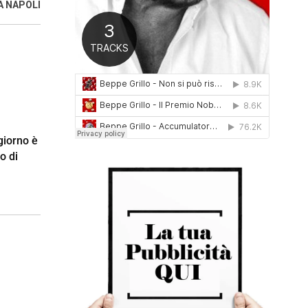
A NAPOLI
0
1
6
giorno è
o di