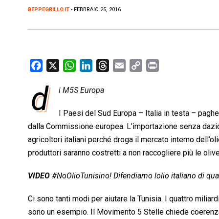
BEPPEGRILLO.IT
- FEBBRAIO 25, 2016
F
X
W
L
T
E
C
P
a
h
i
h
m
o
r
d
i M5S Europa
c
a
n
r
a
p
i
e
t
k
e
i
y
n
I Paesi del Sud Europa – Italia in testa – paghe
b
s
e
a
l
L
t
dalla Commissione europea. L’importazione senza dazio di
o
A
d
d
i
agricoltori italiani perché droga il mercato interno dell’oli
o
p
I
s
n
produttori saranno costretti a non raccogliere più le oliv
k
p
n
k
VIDEO
#NoOlioTunisino! Difendiamo lolio italiano di qua
Ci sono tanti modi per aiutare la Tunisia. I quattro miliard
sono un esempio. Il Movimento 5 Stelle chiede coerenza 