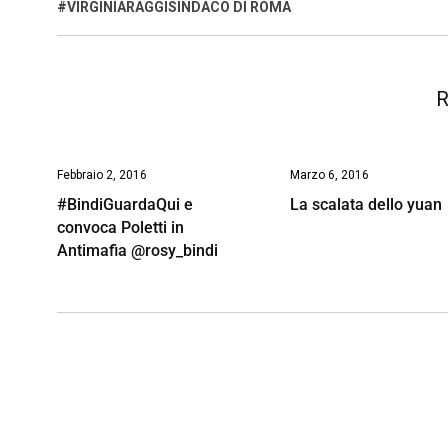
o
A
d
d
i
#VIRGINIARAGGISINDACO DI ROMA
o
p
I
s
n
k
p
n
k
R
Febbraio 2, 2016
Marzo 6, 2016
#BindiGuardaQui e
La scalata dello yuan
convoca Poletti in
Antimafia @rosy_bindi