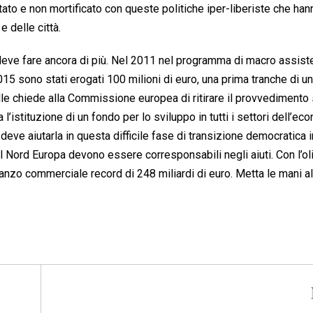
iutato e non mortificato con queste politiche iper-liberiste che han
 delle città.
 deve fare ancora di più. Nel 2011 nel programma di macro assis
2015 sono stati erogati 100 milioni di euro, una prima tranche di un
le chiede alla Commissione europea di ritirare il provvedimento s
l’istituzione di un fondo per lo sviluppo in tutti i settori dell’ec
deve aiutarla in questa difficile fase di transizione democratica i
 Nord Europa devono essere corresponsabili negli aiuti. Con l’ol
vanzo commerciale record di 248 miliardi di euro. Metta le mani al