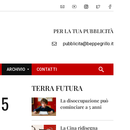
PER LA TUA PUBBLICITÀ
pubblicita@beppegrillo.it
ARCHIVIO
CONTATTI
TERRA FUTURA
2
 5
0
La disoccupazione può
0
cominciare a 5 anni
5
2
0
La Cina ridisegna