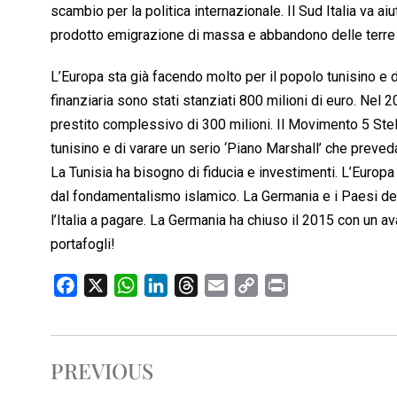
scambio per la politica internazionale. Il Sud Italia va a
prodotto emigrazione di massa e abbandono delle terre e
L’Europa sta già facendo molto per il popolo tunisino e
finanziaria sono stati stanziati 800 milioni di euro. Nel 
prestito complessivo di 300 milioni. Il Movimento 5 Stel
tunisino e di varare un serio ‘Piano Marshall’ che preveda 
La Tunisia ha bisogno di fiducia e investimenti. L’Europa 
dal fondamentalismo islamico. La Germania e i Paesi del
l’Italia a pagare. La Germania ha chiuso il 2015 con un a
portafogli!
F
X
W
L
T
E
C
P
a
h
i
h
m
o
r
c
a
n
r
a
p
i
e
t
k
e
i
y
n
PREVIOUS
b
s
e
a
l
L
t