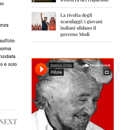
0
no
1
1
La rivolta degli
scarafaggi: i giovani
2
tenza
0
indiani sfidano il
1
governo Modi
2
ull’olio
onomia.
2
0
nsidiata
1
io è solo
3
2
0
1
4
2
0
1
5
NEXT
2