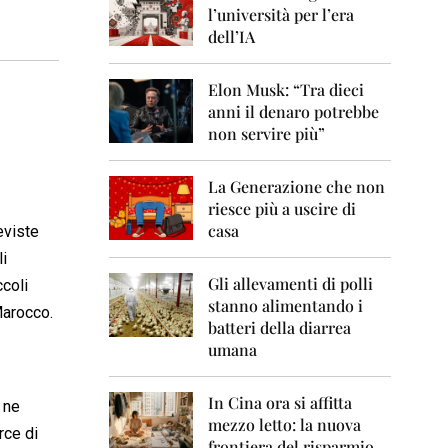
0
l’università per l’era
6
dell’IA
2
0
Elon Musk: “Tra dieci
0
anni il denaro potrebbe
7
non servire più”
2
0
La Generazione che non
0
8
riesce più a uscire di
casa
eviste
2
li
0
0
Gli allevamenti di polli
ccoli
9
stanno alimentando i
Marocco.
batteri della diarrea
2
umana
0
1
0
In Cina ora si affitta
a ne
mezzo letto: la nuova
2
rce di
frontiera del risparmio