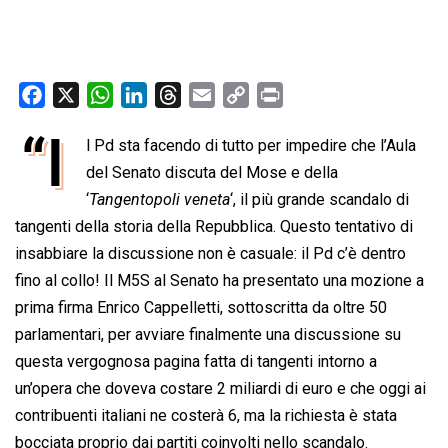
F
X
W
L
T
E
C
P
a
h
i
h
m
o
r
“I
l Pd sta facendo di tutto per impedire che l’Aula
c
a
n
r
a
p
i
e
del Senato discuta del Mose e della
t
k
e
i
y
n
b
s
e
a
l
L
t
‘
Tangentopoli veneta
‘, il più grande scandalo di
o
A
d
d
i
tangenti della storia della Repubblica. Questo tentativo di
o
p
I
s
n
insabbiare la discussione non è casuale: il Pd c’è dentro
k
p
n
k
fino al collo! Il M5S al Senato ha presentato una mozione a
prima firma Enrico Cappelletti, sottoscritta da oltre 50
parlamentari, per avviare finalmente una discussione su
questa vergognosa pagina fatta di tangenti intorno a
un’opera che doveva costare 2 miliardi di euro e che oggi ai
contribuenti italiani ne costerà 6, ma la richiesta è stata
bocciata proprio dai partiti coinvolti nello scandalo.