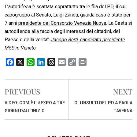
L’autodifesa è scattata soprattutto tra le fila del PD, il cui
capogruppo al Senato,
Luigi Zanda
, guarda caso è stato per
7 anni
presidente del Consorzio Venezia Nuova
. La Casta si
autodifende alla faccia degli interessi dei cittadini, del
Paese e della verità”.
Jacopo Berti, candidato presidente
M5S in Veneto
F
X
W
L
T
E
C
P
a
h
i
h
m
o
r
c
a
n
r
a
p
i
e
t
k
e
i
y
n
PREVIOUS
NEXT
b
s
e
a
l
L
t
o
A
d
d
i
VIDEO: COM’È L’#EXPO A TRE
GLI INSULTI DEL PD A PAOLA
o
p
I
s
n
GIORNI DALL’INIZIO
TAVERNA
k
p
n
k