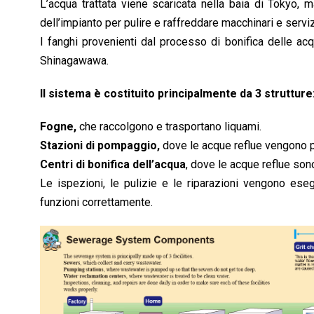
L’acqua trattata viene scaricata nella baia di Tokyo, ma 
o
A
d
d
i
dell’impianto per pulire e raffreddare macchinari e serviz
o
p
I
s
n
I fanghi provenienti dal processo di bonifica delle ac
k
p
n
k
Shinagawawa.
ll sistema è costituito principalmente da 3 strutture
Fogne,
che raccolgono e trasportano liquami.
Stazioni di pompaggio,
dove le acque reflue vengono p
Centri di bonifica dell’acqua
, dove le acque reflue son
Le ispezioni, le pulizie e le riparazioni vengono ese
funzioni correttamente.