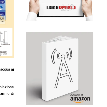
’acqua ai
colazione
parmio di