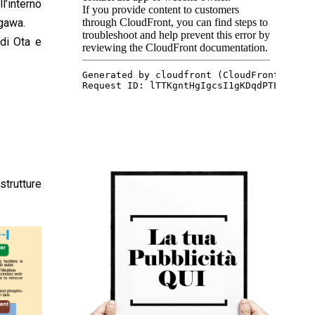
l’interno
0
agawa.
1
6
 di Ota e
strutture