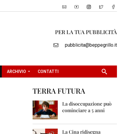
PER LA TUA PUBBLICITÀ
pubblicita@beppegrillo.it
ARCHIVIO
CONTATTI
TERRA FUTURA
2
0
La disoccupazione può
0
cominciare a 5 anni
5
2
0
La Cina ridisegna