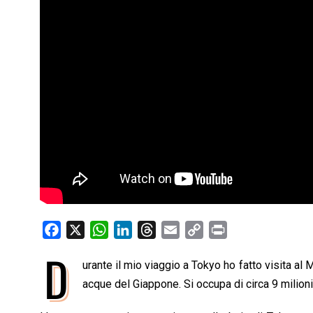
F
X
W
L
T
E
C
P
a
h
i
h
m
o
r
D
urante il mio viaggio a Tokyo ho fatto visita al
c
a
n
r
a
p
i
e
acque del Giappone. Si occupa di circa 9 milioni
t
k
e
i
y
n
b
s
e
a
l
L
t