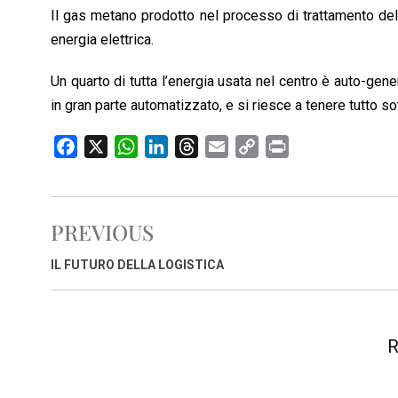
Il gas metano prodotto nel processo di trattamento del
energia elettrica.
Un quarto di tutta l’energia usata nel centro è auto-gen
in gran parte automatizzato, e si riesce a tenere tutto s
F
X
W
L
T
E
C
P
a
h
i
h
m
o
r
c
a
n
r
a
p
i
e
t
k
e
i
y
n
PREVIOUS
b
s
e
a
l
L
t
o
A
d
d
i
IL FUTURO DELLA LOGISTICA
o
p
I
s
n
k
p
n
k
R