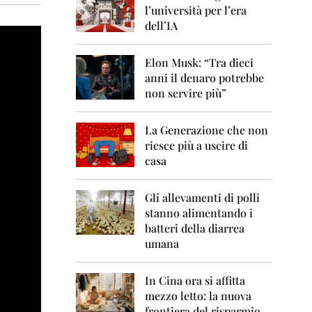
0
l’università per l’era
6
dell’IA
2
0
Elon Musk: “Tra dieci
0
anni il denaro potrebbe
7
non servire più”
2
0
La Generazione che non
0
8
riesce più a uscire di
casa
2
0
0
Gli allevamenti di polli
9
stanno alimentando i
batteri della diarrea
2
umana
0
1
0
In Cina ora si affitta
mezzo letto: la nuova
2
frontiera del risparmio