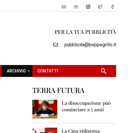
PER LA TUA PUBBLICITÀ
pubblicita@beppegrillo.it
ARCHIVIO
CONTATTI
TERRA FUTURA
2
0
La disoccupazione può
0
cominciare a 5 anni
5
2
0
La Cina ridisegna