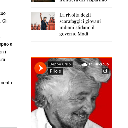
0
1
1
suo
La rivolta degli
scarafaggi: i giovani
 Gli
2
0
indiani sfidano il
1
governo Modi
.
2
ropeo a
2
on i
0
1
ura
3
2
0
amento
1
4
2
0
1
5
2