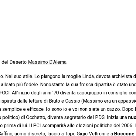
e del Deserto
Massimo D’Alema
.
po. Nel suo stile. Lo piangono la moglie Linda, devota archivista 
uo alleato più fedele. Nonostante la sua fresca dipartita è stato un
a FGCI. All’inizio degli anni ’70 diventa capogruppo in consiglio co
, ispirata dalle letture di Bruto e Cassio (Massimo era un appassi
 era semplice e efficace. Io sono io e voi non siete un cazzo. Dopo 
olo politico) di Occhetto, diventa segretario del PDS. Inizia una
nuo
prima di lui. Il PCI scomparirà alle elezioni politiche del 2006. 
 Baffino, uomo discreto, lasciò a Topo Gigio Veltroni e a
Boccone 