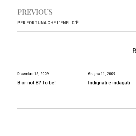
e
t
k
e
i
y
n
PREVIOUS
b
s
e
a
l
L
t
o
A
d
d
i
PER FORTUNA CHE L’ENEL C’È!
o
p
I
s
n
k
p
n
k
R
Dicembre 15, 2009
Giugno 11, 2009
B or not B? To be!
Indignati e indagati