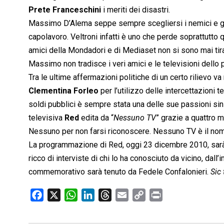
Prete Franceschini
i meriti dei disastri.
Massimo D’Alema seppe sempre scegliersi i nemici e gli
capolavoro. Veltroni infatti è uno che perde soprattutto q
amici della Mondadori e di Mediaset non si sono mai tirat
Massimo non tradisce i veri amici e le televisioni dello 
Tra le ultime affermazioni politiche di un certo rilievo 
Clementina Forleo
per l’utilizzo delle intercettazioni 
soldi pubblici è sempre stata una delle sue passioni sin d
televisiva
Red
edita da “
Nessuno TV
” grazie a quattro mi
Nessuno per non farsi riconoscere. Nessuno TV è il nom
La programmazione di Red, oggi 23 dicembre 2010, sar
ricco di interviste di chi lo ha conosciuto da vicino, dal
commemorativo sarà tenuto da Fedele Confalonieri.
Sic 
F
X
W
L
T
E
C
P
a
h
i
h
m
o
r
c
a
n
r
a
p
i