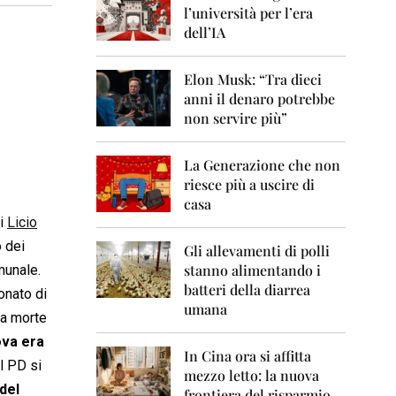
0
l’università per l’era
6
dell’IA
2
0
Elon Musk: “Tra dieci
0
anni il denaro potrebbe
7
non servire più”
2
0
La Generazione che non
0
8
riesce più a uscire di
casa
2
di
Licio
0
o dei
0
Gli allevamenti di polli
9
stanno alimentando i
munale.
batteri della diarrea
onato di
2
umana
0
la morte
1
va era
0
In Cina ora si affitta
Il PD si
mezzo letto: la nuova
2
del
frontiera del risparmio