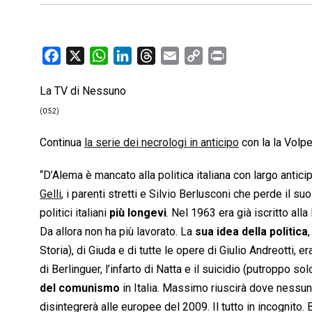
F
X
W
L
T
E
C
P
a
h
i
h
m
o
r
La TV di Nessuno
c
a
n
r
a
p
i
e
t
k
e
i
y
n
(0:52)
b
s
e
a
l
L
t
Continua
la serie dei necrologi in anticipo
con la la Volp
o
A
d
d
i
o
p
I
s
n
“D’Alema è mancato alla politica italiana con largo antici
k
p
n
k
Gelli
, i parenti stretti e Silvio Berlusconi che perde il s
politici italiani
più longevi
. Nel 1963 era già iscritto all
Da allora non ha più lavorato. La
sua idea della politica
Storia), di Giuda e di tutte le opere di Giulio Andreotti,
di Berlinguer, l’infarto di Natta e il suicidio (putroppo s
del comunismo
in Italia. Massimo riuscirà dove nessuno 
disintegrerà alle europee del 2009. Il tutto in incognito.