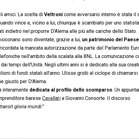
 amici. La scelta di
Veltroni
come avversario interno è stata il 
uando vince e, vicino a lui, chiunque è scambiato per uno statista.
i indietro nel proporre D’Alema alle più alte cariche dello Stato.
psiconano sono diventate, grazie a lui,
un patrimonio del Paese
va ricordata la mancata autorizzazione da parte del Parlamento Eu
telefoniche nell’ambito della scalata alla BNL. La comunicazione c
ai tempi dell’Unità. Negli ultimi anni si è dedicato alla sua creat
lioni di fondi statali all’anno. Ulisse gridò al ciclope di chiamarsi
e giusto per D’Alema.
à interamente
dedicata al profilo dello scomparso
. Un appunt
l’imprenditore barese
Cavallari
a Giovanni Consorte. Il discorso
transit gloria mundi
.”