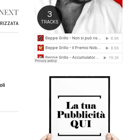
0
NEXT
1
6
RIZZATA
oli