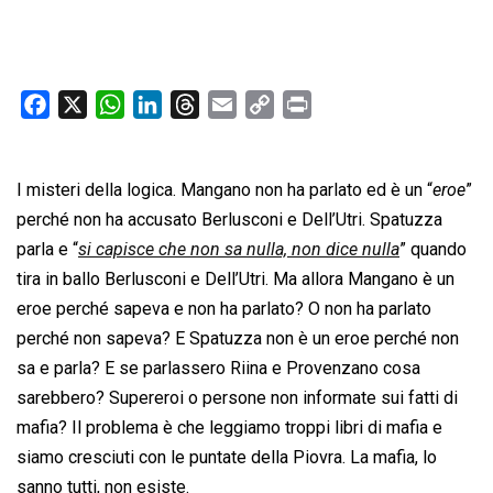
F
X
W
L
T
E
C
P
a
h
i
h
m
o
r
c
a
n
r
a
p
i
I misteri della logica. Mangano non ha parlato ed è un “
e
t
k
e
i
y
n
eroe
”
b
s
e
a
l
L
t
perché non ha accusato Berlusconi e Dell’Utri. Spatuzza
o
A
d
d
i
parla e “
si capisce che non sa nulla, non dice nulla
” quando
o
p
I
s
n
tira in ballo Berlusconi e Dell’Utri. Ma allora Mangano è un
k
p
n
k
eroe perché sapeva e non ha parlato? O non ha parlato
perché non sapeva? E Spatuzza non è un eroe perché non
sa e parla? E se parlassero Riina e Provenzano cosa
sarebbero? Supereroi o persone non informate sui fatti di
mafia? Il problema è che leggiamo troppi libri di mafia e
siamo cresciuti con le puntate della Piovra. La mafia, lo
sanno tutti, non esiste.