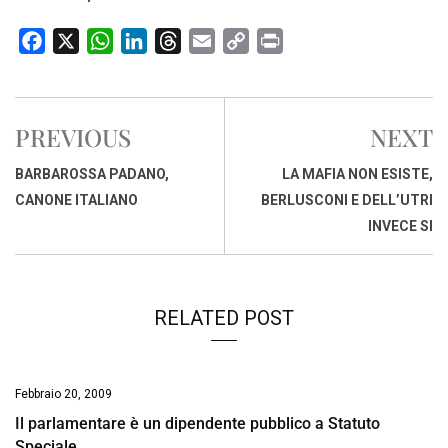
F
X
W
L
T
E
C
P
a
h
i
h
m
o
r
c
a
n
r
a
p
i
e
t
k
e
i
y
n
PREVIOUS
NEXT
b
s
e
a
l
L
t
o
A
d
d
i
BARBAROSSA PADANO,
LA MAFIA NON ESISTE,
o
p
I
s
n
CANONE ITALIANO
BERLUSCONI E DELL’UTRI
k
p
n
k
INVECE SI
RELATED POST
Febbraio 20, 2009
Il parlamentare è un dipendente pubblico a Statuto
Speciale