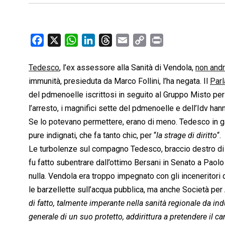
F
X
W
L
T
E
C
P
a
h
i
h
m
o
r
c
a
n
r
a
p
i
Tedesco
, l’ex assessore alla Sanità di Vendola,
non andr
e
t
k
e
i
y
n
immunità, presieduta da Marco Follini, l’ha negata. Il
Par
b
s
e
a
l
L
t
del pdmenoelle iscrittosi in seguito al Gruppo Misto per
o
A
d
d
i
l’arresto, i magnifici sette del pdmenoelle e dell’Idv hann
o
p
I
s
n
Se lo potevano permettere, erano di meno. Tedesco in ga
k
p
n
k
pure indignati, che fa tanto chic, per “
la strage di diritto
“.
Le turbolenze sul compagno Tedesco, braccio destro di 
fu fatto subentrare dall’ottimo Bersani in Senato a Paol
nulla. Vendola era troppo impegnato con gli inceneritori 
le barzellette sull’acqua pubblica, ma anche Società per 
di fatto, talmente imperante nella sanità regionale da ind
generale di un suo protetto, addirittura a pretendere il