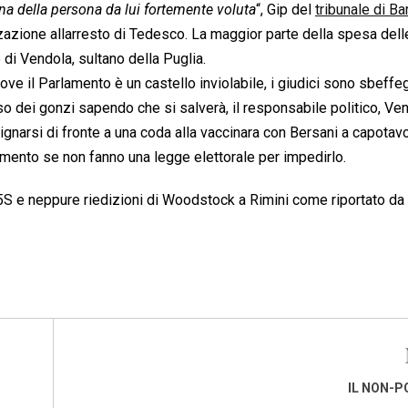
ina della persona da lui fortemente voluta
“, Gip del
tribunale di Bar
zzazione allarresto di Tedesco. La maggior parte della spesa dell
 di Vendola, sultano della Puglia.
e il Parlamento è un castello inviolabile, i giudici sono sbeffegg
uso dei gonzi sapendo che si salverà, il responsabile politico, Ven
indignarsi di fronte a una coda alla vaccinara con Bersani a capotav
lamento se non fanno una legge elettorale per impedirlo.
5S e neppure riedizioni di Woodstock a Rimini come riportato da 
IL NON-