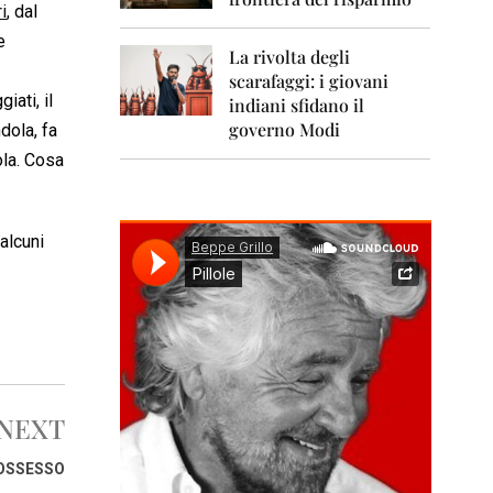
0
i
, dal
1
1
e
La rivolta degli
scarafaggi: i giovani
2
iati, il
0
indiani sfidano il
1
governo Modi
dola, fa
2
ola. Cosa
2
0
1
alcuni
3
2
0
1
4
2
0
NEXT
1
5
POSSESSO
2