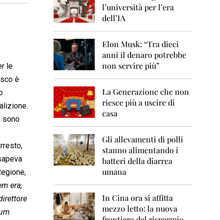
0
l’università per l’era
6
dell’IA
2
0
Elon Musk: “Tra dieci
0
anni il denaro potrebbe
7
non servire più”
r le
2
esco è
0
La Generazione che non
0
o
8
riesce più a uscire di
alizione.
casa
i sono
2
0
0
Gli allevamenti di polli
rresto,
9
stanno alimentando i
 sapeva
batteri della diarrea
2
umana
Regione,
0
1
em era,
0
In Cina ora si affitta
direttore
mezzo letto: la nuova
2
um
frontiera del risparmio