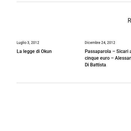
o
p
I
s
n
k
p
n
k
R
Luglio 3, 2012
Dicembre 24, 2012
La legge di Okun
Passaparola – Sicari 
cinque euro – Alessa
Di Battista