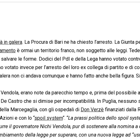
à in galera
. La Procura di Bari ne ha chiesto l’arresto. La Giunta pe
lamento
è ormai un territorio franco, non soggetto alle leggi. Ted
 salvare le forme. Dodici del Pdl e della Lega hanno votato contr
o votato invece per l’arresto del loro ex collega di partito e di co
lera non ci andava comunque e hanno fatto anche bella figura. S
Vendola, erano note da parecchio tempo e, prima del possibile a
o De Castro che si dimise per incompatibilità. In Puglia, nessuno
della Marcegaglia, con gli ospedali di
Don Verzè
finanziati dalla 
Azioni e con lo “
spoil system
“. “
La prassi politica dello spoil syst
urre il governatore Nichi Vendola, pur di sostenere alla nomina a 
 cambiamento della legge per superare, con una nuova legge ad “
us