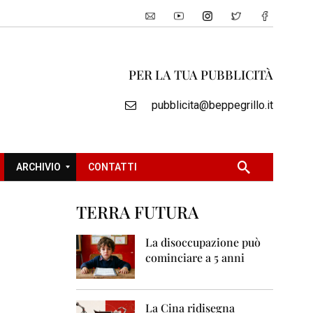
PER LA TUA PUBBLICITÀ
pubblicita@beppegrillo.it
ARCHIVIO
CONTATTI
TERRA FUTURA
2
0
La disoccupazione può
0
cominciare a 5 anni
5
2
0
La Cina ridisegna