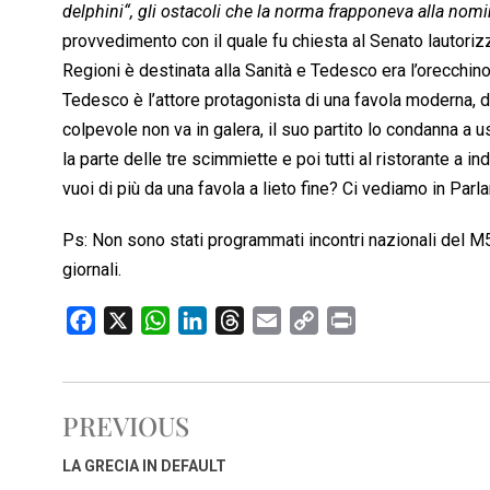
delphini
“, gli ostacoli che la norma frapponeva alla nom
provvedimento con il quale fu chiesta al Senato lautori
Regioni è destinata alla Sanità e Tedesco era l’orecchino
Tedesco è l’attore protagonista di una favola moderna, dov
colpevole non va in galera, il suo partito lo condanna a 
la parte delle tre scimmiette e poi tutti al ristorante a 
vuoi di più da una favola a lieto fine? Ci vediamo in Par
Ps: Non sono stati programmati incontri nazionali del M
giornali.
F
X
W
L
T
E
C
P
a
h
i
h
m
o
r
c
a
n
r
a
p
i
e
t
k
e
i
y
n
PREVIOUS
b
s
e
a
l
L
t
o
A
d
d
i
LA GRECIA IN DEFAULT