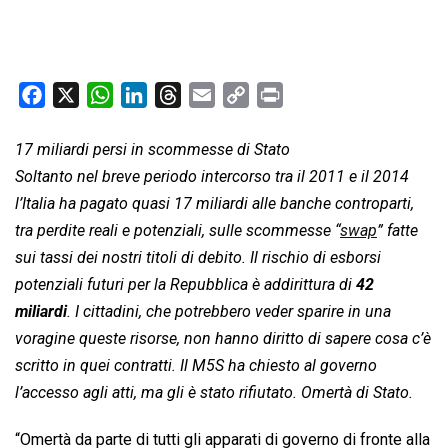
F
X
W
L
T
E
C
P
a
h
i
h
m
o
r
c
a
n
r
a
p
i
17 miliardi persi in scommesse di Stato
e
t
k
e
i
y
n
Soltanto nel breve periodo intercorso tra il 2011 e il 2014
b
s
e
a
l
L
t
l’Italia ha pagato quasi 17 miliardi alle banche controparti,
o
A
d
d
i
tra perdite reali e potenziali, sulle scommesse “
swap
” fatte
o
p
I
s
n
sui tassi dei nostri titoli di debito. Il rischio di esborsi
k
p
n
k
potenziali futuri per la Repubblica è addirittura di
42
miliardi
. I cittadini, che potrebbero veder sparire in una
voragine queste risorse, non hanno diritto di sapere cosa c’è
scritto in quei contratti. Il M5S ha chiesto al governo
l’accesso agli atti, ma gli è stato rifiutato. Omertà di Stato.
“Omertà da parte di tutti gli apparati di governo di fronte alla