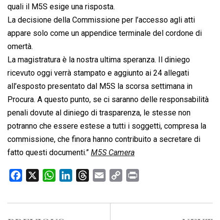
quali il M5S esige una risposta.
La decisione della Commissione per l’accesso agli atti
appare solo come un appendice terminale del cordone di
omertà.
La magistratura è la nostra ultima speranza. Il diniego
ricevuto oggi verrà stampato e aggiunto ai 24 allegati
all’esposto presentato dal M5S la scorsa settimana in
Procura. A questo punto, se ci saranno delle responsabilità
penali dovute al diniego di trasparenza, le stesse non
potranno che essere estese a tutti i soggetti, compresa la
commissione, che finora hanno contribuito a secretare di
fatto questi documenti.”
M5S Camera
F
X
W
L
T
E
C
P
a
h
i
h
m
o
r
c
a
n
r
a
p
i
e
t
k
e
i
y
n