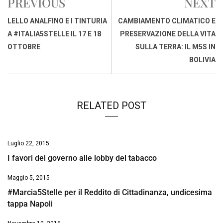
PREVIOUS
NEXT
b
s
e
a
l
L
t
o
A
d
d
i
LELLO ANALFINO E I TINTURIA
CAMBIAMENTO CLIMATICO E
o
p
I
s
n
A #ITALIA5STELLE IL 17 E 18
PRESERVAZIONE DELLA VITA
k
p
n
k
OTTOBRE
SULLA TERRA: IL M5S IN
BOLIVIA
RELATED POST
Luglio 22, 2015
I favori del governo alle lobby del tabacco
Maggio 5, 2015
#Marcia5Stelle per il Reddito di Cittadinanza, undicesima
tappa Napoli