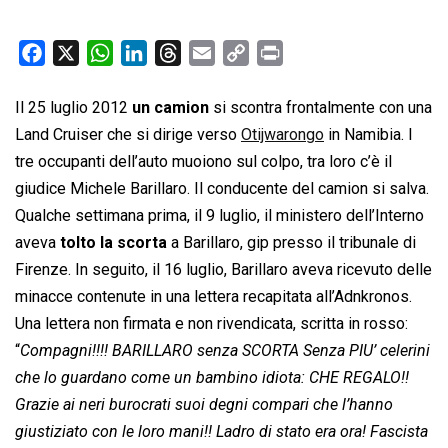
F
X
W
L
T
E
C
P
a
h
i
h
m
o
r
c
a
n
r
a
p
i
Il 25 luglio 2012
un camion
si scontra frontalmente con una
e
t
k
e
i
y
n
Land Cruiser che si dirige verso
Otijwarongo
in Namibia. I
b
s
e
a
l
L
t
tre occupanti dell’auto muoiono sul colpo, tra loro c’è il
o
A
d
d
i
giudice Michele Barillaro. Il conducente del camion si salva.
o
p
I
s
n
Qualche settimana prima, il 9 luglio, il ministero dell’Interno
k
p
n
k
aveva
tolto la scorta
a Barillaro, gip presso il tribunale di
Firenze. In seguito, il 16 luglio, Barillaro aveva ricevuto delle
minacce contenute in una lettera recapitata all’Adnkronos.
Una lettera non firmata e non rivendicata, scritta in rosso:
“
Compagni!!!! BARILLARO senza SCORTA Senza PIU’ celerini
che lo guardano come un bambino idiota: CHE REGALO!!
Grazie ai neri burocrati suoi degni compari che l’hanno
giustiziato con le loro mani!! Ladro di stato era ora! Fascista