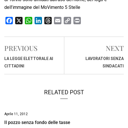
dell’immagine del MoVimento 5 Stelle
F
X
W
L
T
E
C
P
a
h
i
h
m
o
r
c
a
n
r
a
p
i
e
t
k
e
i
y
n
PREVIOUS
NEXT
b
s
e
a
l
L
t
o
A
d
d
i
LA LEGGE ELETTORALE AI
LAVORATORI SENZA
o
p
I
s
n
CITTADINI
SINDACATI
k
p
n
k
RELATED POST
Aprile 11, 2012
Il pozzo senza fondo delle tasse