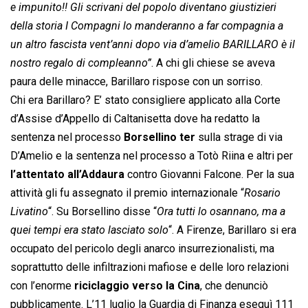
e impunito!! Gli scrivani del popolo diventano giustizieri
della storia I Compagni lo manderanno a far compagnia a
un altro fascista vent’anni dopo via d’amelio BARILLARO è il
nostro regalo di compleanno”
. A chi gli chiese se aveva
paura delle minacce, Barillaro rispose con un sorriso.
Chi era Barillaro? E’ stato consigliere applicato alla Corte
d’Assise d’Appello di Caltanisetta dove ha redatto la
sentenza nel processo
Borsellino ter
sulla strage di via
D’Amelio e la sentenza nel processo a Totò Riina e altri per
l’attentato all’Addaura
contro Giovanni Falcone. Per la sua
attività gli fu assegnato il premio internazionale “
Rosario
Livatino
“. Su Borsellino disse “
Ora tutti lo osannano, ma a
quei tempi era stato lasciato solo
“. A Firenze, Barillaro si era
occupato del pericolo degli anarco insurrezionalisti, ma
soprattutto delle infiltrazioni mafiose e delle loro relazioni
con l’enorme
riciclaggio verso la Cina
, che denunciò
pubblicamente. L’11 luglio la Guardia di Finanza eseguì 111