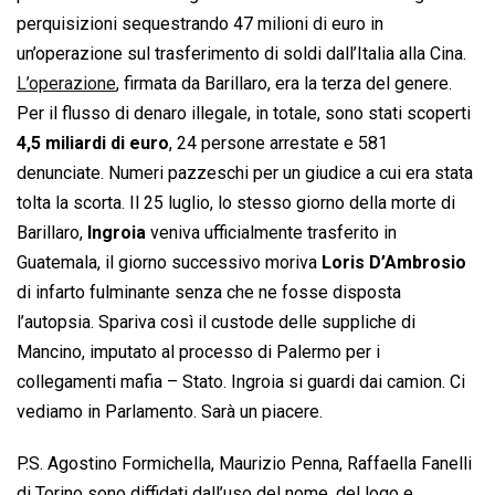
perquisizioni sequestrando 47 milioni di euro in
un’operazione sul trasferimento di soldi dall’Italia alla Cina.
L’operazione
, firmata da Barillaro, era la terza del genere.
Per il flusso di denaro illegale, in totale, sono stati scoperti
4,5 miliardi di euro
, 24 persone arrestate e 581
denunciate. Numeri pazzeschi per un giudice a cui era stata
tolta la scorta. Il 25 luglio, lo stesso giorno della morte di
Barillaro,
Ingroia
veniva ufficialmente trasferito in
Guatemala, il giorno successivo moriva
Loris D’Ambrosio
di infarto fulminante senza che ne fosse disposta
l’autopsia. Spariva così il custode delle suppliche di
Mancino, imputato al processo di Palermo per i
collegamenti mafia – Stato. Ingroia si guardi dai camion. Ci
vediamo in Parlamento. Sarà un piacere.
P.S. Agostino Formichella, Maurizio Penna, Raffaella Fanelli
di Torino sono diffidati dall’uso del nome, del logo e