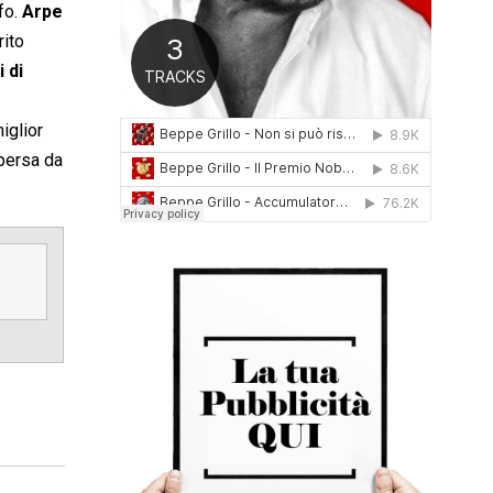
fo.
Arpe
0
1
rito
6
 di
miglior
 persa da