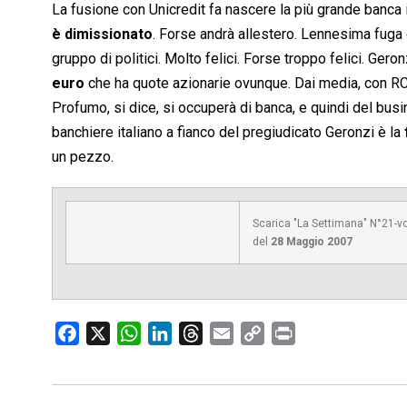
La fusione con Unicredit fa nascere la più grande banca i
è dimissionato
. Forse andrà allestero. Lennesima fuga 
gruppo di politici. Molto felici. Forse troppo felici. Ger
euro
che ha quote azionarie ovunque. Dai media, con RCS
Profumo, si dice, si occuperà di banca, e quindi del bus
banchiere italiano a fianco del pregiudicato Geronzi è la
un pezzo.
Scarica "La Settimana" N°21-v
del
28 Maggio 2007
F
X
W
L
T
E
C
P
a
h
i
h
m
o
r
c
a
n
r
a
p
i
e
t
k
e
i
y
n