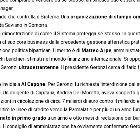
anager.
ade che controlla il Sistema. Una
organizzazione di stampo o
 Saviano in Gomorra.
a dimostrazione di come il Sistema protegga sé stesso. In quest
ita al suo core business dalla precedente gestione affaristica prat
one politica bipartisan. Il merito è di
Matteo Arpe
, amministrat
chi banchieri stimati nel mondo finanziario internazionale. Si opp
e Geronzi
ultrasettantenne
. Il presidente Geronzi cerca di farlo f
 invidia a
Al Capone
. Per Geronzi fu richiesta linterdizione dal 
. Un dirigente di Capitalia,
Andrea Del Moretto
, aveva scoperto g
zioni in circolazione di circa 7 miliardi di euro contro il miliardo 
 ritirò le linee di credito verso la Parmalat e per più di un anno fu
nato in primo grado
a un anno e otto mesi di reclusione per
ban
a. Il consiglio di amministrazione ha ovviamente confermato Gero