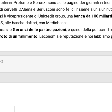
taliana. Profumo e Geronzi sono sulle pagine dei giornali in trion
di cervelli. DAlema e Berlusconi sono felici insieme a un a un nut
onzi è vicepresidente di Unicredit group, una
banca da 100 miliardi
, alle banche daffari, con Mediobanca.
iness, e
Geronzi delle partecipazioni
, e quindi della politica. Il 
foto di un fallimento
. Leconomia è reputazione e noi labbiamo
ol2