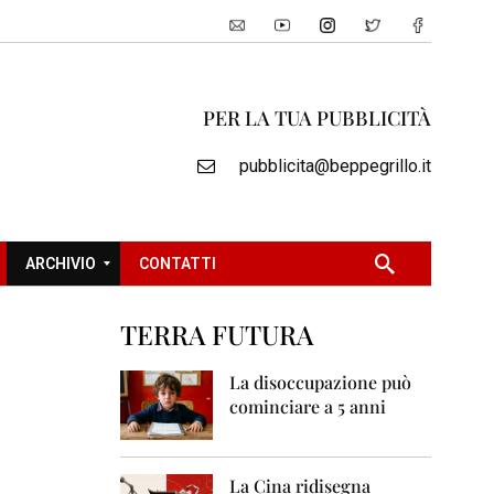
PER LA TUA PUBBLICITÀ
pubblicita@beppegrillo.it
ARCHIVIO
CONTATTI
TERRA FUTURA
2
0
La disoccupazione può
0
cominciare a 5 anni
5
2
0
La Cina ridisegna