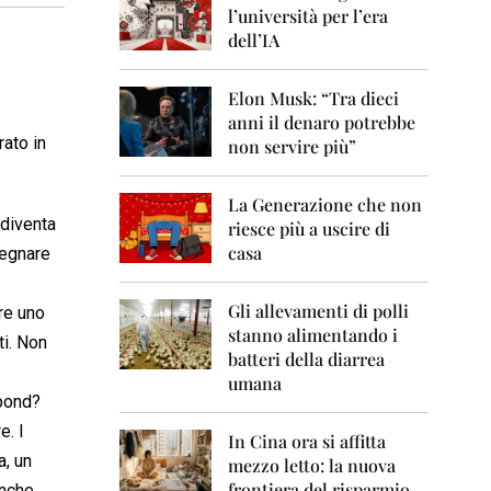
0
l’università per l’era
6
dell’IA
2
0
Elon Musk: “Tra dieci
0
anni il denaro potrebbe
7
rato in
non servire più”
2
0
La Generazione che non
0
 diventa
8
riesce più a uscire di
casa
segnare
2
0
0
Gli allevamenti di polli
are uno
9
stanno alimentando i
ti. Non
batteri della diarrea
2
umana
0
 bond?
1
0
e. I
In Cina ora si affitta
a, un
mezzo letto: la nuova
2
frontiera del risparmio
anche