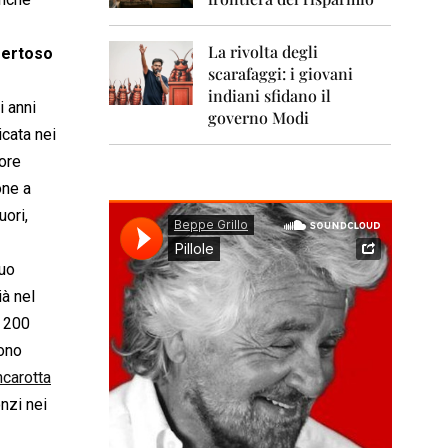
0
1
1
La rivolta degli
mertoso
scarafaggi: i giovani
2
0
indiani sfidano il
i anni
1
governo Modi
2
icata nei
ore
2
0
one a
1
uori,
3
2
suo
0
ià nel
1
4
e 200
rono
2
0
carotta
1
nzi nei
5
2