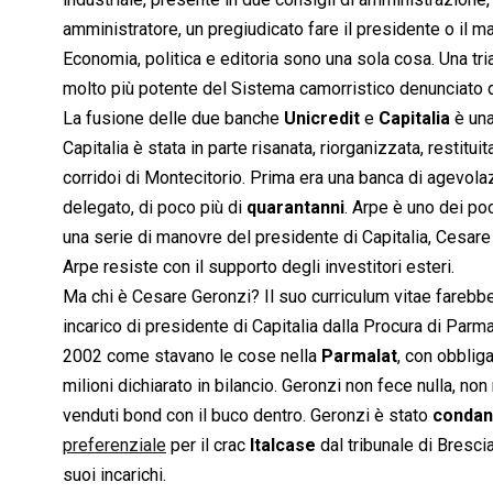
amministratore, un pregiudicato fare il presidente o il m
Economia, politica e editoria sono una sola cosa. Una tri
molto più potente del Sistema camorristico denunciato da
La fusione delle due banche
Unicredit
e
Capitalia
è un
Capitalia è stata in parte risanata, riorganizzata, restitu
corridoi di Montecitorio. Prima era una banca di agevolazi
delegato, di poco più di
quarantanni
. Arpe è uno dei po
una serie di manovre del presidente di Capitalia, Cesar
Arpe resiste con il supporto degli investitori esteri.
Ma chi è Cesare Geronzi? Il suo curriculum vitae farebbe
incarico di presidente di Capitalia dalla Procura di Parma
2002 come stavano le cose nella
Parmalat
, con obbliga
milioni dichiarato in bilancio. Geronzi non fece nulla, non
venduti bond con il buco dentro. Geronzi è stato
condan
preferenziale
per il crac
Italcase
dal tribunale di Bresci
suoi incarichi.