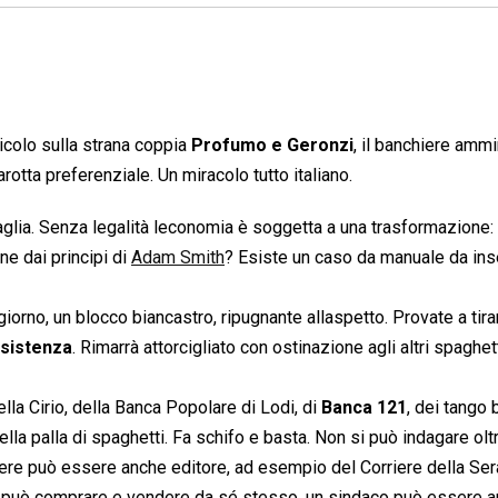
icolo sulla strana coppia
Profumo e Geronzi
, il banchiere ammi
otta preferenziale. Un miracolo tutto italiano.
lia. Senza legalità leconomia è soggetta a una trasformazione:
ne dai principi di
Adam Smith
? Esiste un caso da manuale da in
 giorno, un blocco biancastro, ripugnante allaspetto. Provate a tir
esistenza
. Rimarrà attorcigliato con ostinazione agli altri spaghet
lla Cirio, della Banca Popolare di Lodi, di
Banca 121
, dei tango
la palla di spaghetti. Fa schifo e basta. Non si può indagare oltr
ere può essere anche editore, ad esempio del Corriere della Ser
ne, può comprare e vendere da sé stesso, un sindaco può essere 