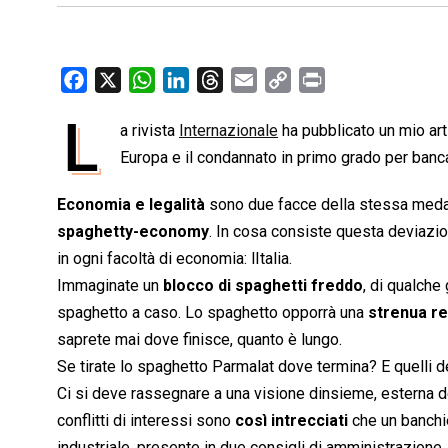
F
X
W
L
T
E
C
P
a
h
i
h
m
o
r
L
a rivista
Internazionale
ha pubblicato un mio art
c
a
n
r
a
p
i
e
Europa e il condannato in primo grado per bancar
t
k
e
i
y
n
b
s
e
a
l
L
t
Economia e legalità
sono due facce della stessa medag
o
A
d
d
i
spaghetty-economy
. In cosa consiste questa deviazio
o
p
I
s
n
in ogni facoltà di economia: lItalia.
k
p
n
k
Immaginate un
blocco di spaghetti freddo
, di qualche
spaghetto a caso. Lo spaghetto opporrà una
strenua r
saprete mai dove finisce, quanto è lungo.
Se tirate lo spaghetto Parmalat dove termina? E quelli de
Ci si deve rassegnare a una visione dinsieme, esterna del
conflitti di interessi sono
così intrecciati
che un banchi
industriale, presente in due consigli di amministrazio