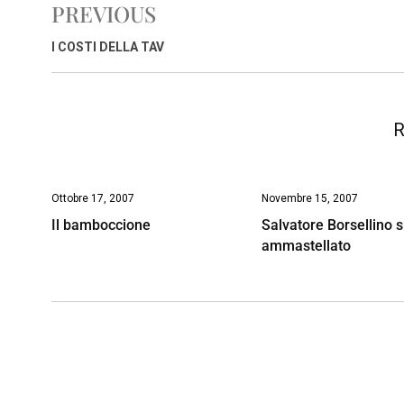
PREVIOUS
b
s
e
a
l
L
t
o
A
d
d
i
I COSTI DELLA TAV
o
p
I
s
n
k
p
n
k
R
Ottobre 17, 2007
Novembre 15, 2007
Il bamboccione
Salvatore Borsellino s
ammastellato