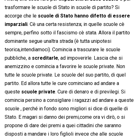
trasformare le scuole di Stato in scuole di partito? Si
accorge che le
scuole di Stato hanno difetto di essere
imparziali
. Cè una certa resistenza; in quelle scuole cè
sempre, perfino sotto il fascismo cè stata. Allora il partito
dominante segue unaltra strada (è tutta unipotesi
teorica,intendiamoci). Comincia a trascurare le scuole
pubbliche, a
screditarle
, ad impoverirle. Lascia che si
anemizzino e comincia a favorire le scuole private. Non
tutte le scuole private. Le scuole del suo partito, di quel
partito. Ed allora tutte le cure cominciano ad andare a
queste
scuole private
. Cure di denaro e di previlegi. Si
comincia persino a consigliare i ragazzi ad andare a queste
scuole , perché in fondo sono migliori si dice di quelle di
Stato. E magari si danno dei premi,come ora vi dirò, o si
propone di dare dei premi a quei cittadini che saranno
disposti a mandare i loro figlioli invece che alle scuole