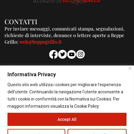
CONTATTI
Per inviare messaggi, comunicati stampa, segnalazioni,
richieste di interviste, denunce o lettere aperte a Beppe
Grillo:
web@beppegrillo.it
PUBBLICITA'
Informativa Privacy
Per la tua pubblicità su questo Blog:
Questo sito web utilizza i cookies per migliorare l'esperienza
pubblicita@beppegrillo.it
dell'utente. Continuando la navigazione l'utente acconsente a
tutti i cookie in conformità con la Normativa sui Cookies. Per
HOMEPAGE
COOKIE POLICY
PRIVACY POLICY
CONTATTI
maggiori informazioni visualizza la
Cookie Policy
Accept All
© Copyright 2026 - Il Blog di Beppe Grillo. All Rights Reserved - Powered by
happygrafic.com