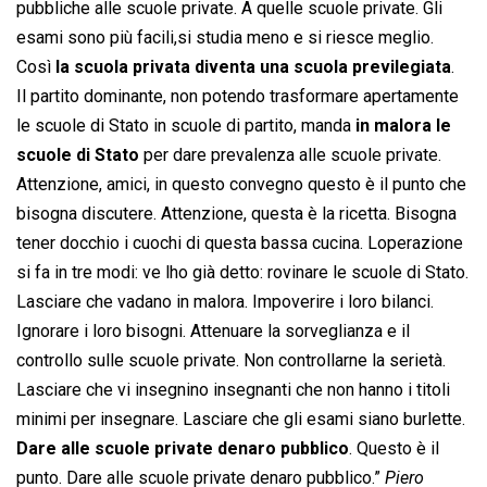
pubbliche alle scuole private. A quelle scuole private. Gli
esami sono più facili,si studia meno e si riesce meglio.
Così
la scuola privata diventa una scuola previlegiata
.
Il partito dominante, non potendo trasformare apertamente
le scuole di Stato in scuole di partito, manda
in malora le
scuole di Stato
per dare prevalenza alle scuole private.
Attenzione, amici, in questo convegno questo è il punto che
bisogna discutere. Attenzione, questa è la ricetta. Bisogna
tener docchio i cuochi di questa bassa cucina. Loperazione
si fa in tre modi: ve lho già detto: rovinare le scuole di Stato.
Lasciare che vadano in malora. Impoverire i loro bilanci.
Ignorare i loro bisogni. Attenuare la sorveglianza e il
controllo sulle scuole private. Non controllarne la serietà.
Lasciare che vi insegnino insegnanti che non hanno i titoli
minimi per insegnare. Lasciare che gli esami siano burlette.
Dare alle scuole private denaro pubblico
. Questo è il
punto. Dare alle scuole private denaro pubblico.”
Piero