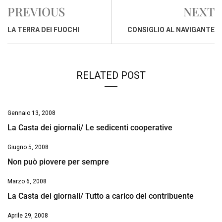
e
t
k
e
i
y
n
PREVIOUS
NEXT
b
s
e
a
l
L
t
o
A
d
d
i
LA TERRA DEI FUOCHI
CONSIGLIO AL NAVIGANTE
o
p
I
s
n
k
p
n
k
RELATED POST
Gennaio 13, 2008
La Casta dei giornali/ Le sedicenti cooperative
Giugno 5, 2008
Non può piovere per sempre
Marzo 6, 2008
La Casta dei giornali/ Tutto a carico del contribuente
Aprile 29, 2008