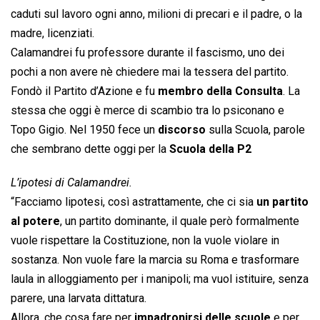
caduti sul lavoro ogni anno, milioni di precari e il padre, o la
madre, licenziati.
Calamandrei fu professore durante il fascismo, uno dei
pochi a non avere nè chiedere mai la tessera del partito.
Fondò il Partito d’Azione e fu
membro della Consulta
. La
stessa che oggi è merce di scambio tra lo psiconano e
Topo Gigio. Nel 1950 fece un
discorso
sulla Scuola, parole
che sembrano dette oggi per la
Scuola della P2
L’ipotesi di Calamandrei.
“Facciamo lipotesi, così astrattamente, che ci sia
un partito
al potere
, un partito dominante, il quale però formalmente
vuole rispettare la Costituzione, non la vuole violare in
sostanza. Non vuole fare la marcia su Roma e trasformare
laula in alloggiamento per i manipoli; ma vuol istituire, senza
parere, una larvata dittatura.
Allora, che cosa fare per
impadronirsi delle scuole
e per