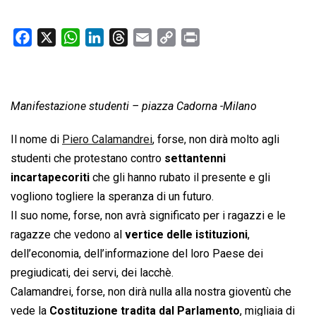
F
X
W
L
T
E
C
P
a
h
i
h
m
o
r
c
a
n
r
a
p
i
e
t
k
e
i
y
n
Manifestazione studenti – piazza Cadorna -Milano
b
s
e
a
l
L
t
o
A
d
d
i
Il nome di
Piero Calamandrei
, forse, non dirà molto agli
o
p
I
s
n
studenti che protestano contro
settantenni
k
p
n
k
incartapecoriti
che gli hanno rubato il presente e gli
vogliono togliere la speranza di un futuro.
Il suo nome, forse, non avrà significato per i ragazzi e le
ragazze che vedono al
vertice delle istituzioni
,
dell’economia, dell’informazione del loro Paese dei
pregiudicati, dei servi, dei lacchè.
Calamandrei, forse, non dirà nulla alla nostra gioventù che
vede la
Costituzione tradita dal Parlamento
, migliaia di