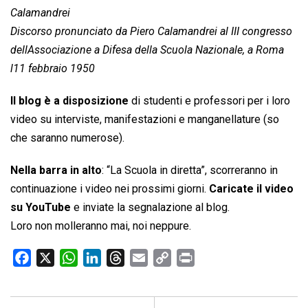
Calamandrei
Discorso pronunciato da Piero Calamandrei al III congresso
dellAssociazione a Difesa della Scuola Nazionale, a Roma
l11 febbraio 1950
Il blog è a disposizione
di studenti e professori per i loro
video su interviste, manifestazioni e manganellature (so
che saranno numerose).
Nella barra in alto
: “La Scuola in diretta”, scorreranno in
continuazione i video nei prossimi giorni.
Caricate il video
su YouTube
e inviate la segnalazione al blog.
Loro non molleranno mai, noi neppure.
F
X
W
L
T
E
C
P
a
h
i
h
m
o
r
c
a
n
r
a
p
i