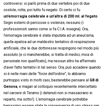
controversi: si parlò prima di due vertebre poi di due
costole, rotte, poi tutto fu negato. Di certo ci fu
un’emorragia celebrale e un’altra di 200 ml. al fegato
.
Segni esterni di percosse o violenze, nessuno (i
professionisti sanno come si fa C.I.A. insegna). Ora,
l’emorragia cerebrale è stata imputata ad un aneurisma,
quella epatica ad un maldestro tentativo di respirazione
artificiale, che le due dottoresse respingono nel modo più
assoluto (e ci mancherebbe, si tratta di medici, mica di
personale non qualificato), ma nessun altro ha affermato
d’aver fatto tentativi in tal senso. Ora, può accadere quando
si è nelle mani delle “
forze dell’ordine
“, lo abbiamo
purtroppo visto in molti casi, basterebbe pensare al
G8 di
Genova
, e magari al colloquio recentemente intercettato
nel carcere di Teramo (i detenuti non si massacrano in
reparto, ma sotto!). L’emorragia cerebrale potrebbe
benissimo essere stata la conseguenza di uno stress per