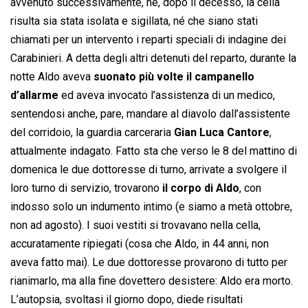
avvenuto successivamente, né, dopo il decesso, la cella
risulta sia stata isolata e sigillata, né che siano stati
chiamati per un intervento i reparti speciali di indagine dei
Carabinieri. A detta degli altri detenuti del reparto, durante la
notte Aldo aveva
suonato più volte il campanello
d’allarme
ed aveva invocato l’assistenza di un medico,
sentendosi anche, pare, mandare al diavolo dall’assistente
del corridoio, la guardia carceraria
Gian Luca Cantore
,
attualmente indagato. Fatto sta che verso le 8 del mattino di
domenica le due dottoresse di turno, arrivate a svolgere il
loro turno di servizio, trovarono
il corpo di Aldo
, con
indosso solo un indumento intimo (e siamo a metà ottobre,
non ad agosto). I suoi vestiti si trovavano nella cella,
accuratamente ripiegati (cosa che Aldo, in 44 anni, non
aveva fatto mai). Le due dottoresse provarono di tutto per
rianimarlo, ma alla fine dovettero desistere: Aldo era morto.
L’autopsia, svoltasi il giorno dopo, diede risultati