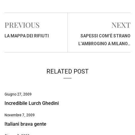
a
h
i
h
m
o
r
c
a
n
r
a
p
i
e
t
k
e
i
y
n
PREVIOUS
NEXT
b
s
e
a
l
L
t
o
A
d
d
i
LA MAPPA DEI RIFIUTI
SAPESSI COM’È STRANO
o
p
I
s
n
L’AMBROGINO A MILANO…
k
p
n
k
RELATED POST
Giugno 27, 2009
Incredibile Lurch Ghedini
Novembre 7, 2009
Italiani brava gente