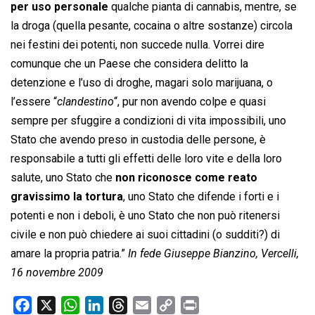
per uso personale
qualche pianta di cannabis, mentre, se
la droga (quella pesante, cocaina o altre sostanze) circola
nei festini dei potenti, non succede nulla. Vorrei dire
comunque che un Paese che considera delitto la
detenzione e l’uso di droghe, magari solo marijuana, o
l’essere “
clandestino
“, pur non avendo colpe e quasi
sempre per sfuggire a condizioni di vita impossibili, uno
Stato che avendo preso in custodia delle persone, è
responsabile a tutti gli effetti delle loro vite e della loro
salute, uno Stato che
non riconosce come reato
gravissimo la tortura
, uno Stato che difende i forti e i
potenti e non i deboli, è uno Stato che non può ritenersi
civile e non può chiedere ai suoi cittadini (o sudditi?) di
amare la propria patria.”
In fede Giuseppe Bianzino, Vercelli,
16 novembre 2009
F
X
W
L
T
E
C
P