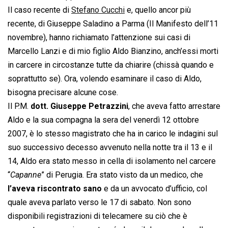
Il caso recente di
Stefano Cucchi
e, quello ancor più
recente, di Giuseppe Saladino a Parma (Il Manifesto dell’11
novembre), hanno richiamato l’attenzione sui casi di
Marcello Lanzi e di mio figlio Aldo Bianzino, anch’essi morti
in carcere in circostanze tutte da chiarire (chissà quando e
soprattutto se). Ora, volendo esaminare il caso di Aldo,
bisogna precisare alcune cose.
Il P.M.
dott. Giuseppe Petrazzini
, che aveva fatto arrestare
Aldo e la sua compagna la sera del venerdì 12 ottobre
2007, è lo stesso magistrato che ha in carico le indagini sul
suo successivo decesso avvenuto nella notte tra il 13 e il
14, Aldo era stato messo in cella di isolamento nel carcere
“
Capanne
” di Perugia. Era stato visto da un medico, che
l’aveva riscontrato sano
e da un avvocato d’ufficio, col
quale aveva parlato verso le 17 di sabato. Non sono
disponibili registrazioni di telecamere su ciò che è