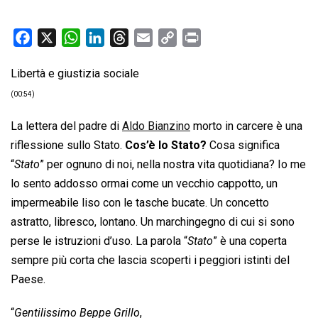
F
X
W
L
T
E
C
P
a
h
i
h
m
o
r
Libertà e giustizia sociale
c
a
n
r
a
p
i
e
t
k
e
i
y
n
(00:54)
b
s
e
a
l
L
t
La lettera del padre di
Aldo Bianzino
morto in carcere è una
o
A
d
d
i
riflessione sullo Stato.
Cos’è lo Stato?
Cosa significa
o
p
I
s
n
“
Stato
” per ognuno di noi, nella nostra vita quotidiana? Io me
k
p
n
k
lo sento addosso ormai come un vecchio cappotto, un
impermeabile liso con le tasche bucate. Un concetto
astratto, libresco, lontano. Un marchingegno di cui si sono
perse le istruzioni d’uso. La parola “
Stato
” è una coperta
sempre più corta che lascia scoperti i peggiori istinti del
Paese.
“
Gentilissimo Beppe Grillo
,