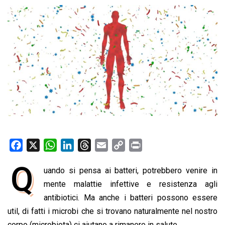
F
X
W
L
T
E
C
P
a
h
i
h
m
o
r
Q
uando si pensa ai batteri, potrebbero venire in
c
a
n
r
a
p
i
e
mente malattie infettive e resistenza agli
t
k
e
i
y
n
b
s
e
a
l
L
t
antibiotici. Ma anche i batteri possono essere
o
A
d
d
i
util, di fatti i microbi che si trovano naturalmente nel nostro
o
p
I
s
n
corpo (microbiota) ci aiutano a rimanere in salute.