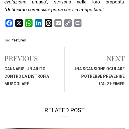
evoluzione umana”,
scrivono nella loro proposta.
“Dobbiamo cominciare prima che sia troppo tardi”.
F
X
W
L
T
E
C
P
a
h
i
h
m
o
r
c
a
n
r
a
p
i
Tag:
featured
e
t
k
e
i
y
n
b
s
e
a
l
L
t
PREVIOUS
NEXT
o
A
d
d
i
o
p
I
s
n
CANNABIS: UN AIUTO
UNA SCANSIONE OCULARE
k
p
n
k
CONTRO LA DISTROFIA
POTREBBE PREVENIRE
MUSCOLARE
L’ALZHEIMER
RELATED POST