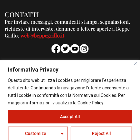
CONTATTI
Per inviare messaggi, comunicati stampa, segnalazioni,
richieste di interviste, denunce o lettere aperte a Beppe
Grillo:
web@beppegrillo.it
PUBBLICITA'
Informativa Privacy
Per la tua pubblicità su questo Blog:
Questo sito web utilizza i cookies per migliorare l'esperienza
pubblicita@beppegrillo.it
dell'utente. Continuando la navigazione l'utente acconsente a
tutti i cookie in conformità con la Normativa sui Cookies. Per
HOMEPAGE
COOKIE POLICY
PRIVACY POLICY
CONTATTI
maggiori informazioni visualizza la
Cookie Policy
Accept All
© Copyright 2026 - Il Blog di Beppe Grillo. All Rights Reserved - Powered by
happygrafic.com
Customize
Reject All