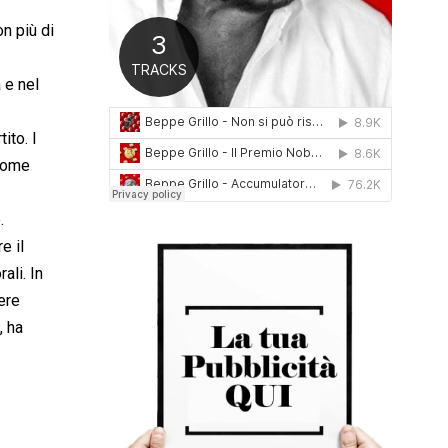
0
con più di
1
6
a e nel
ito. I
 come
.
e il
ali. In
ere
, ha