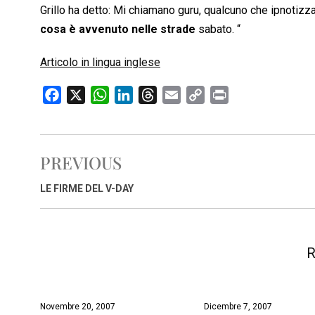
Grillo ha detto: Mi chiamano guru, qualcuno che ipnotiz
cosa è avvenuto nelle strade
sabato. “
Articolo in lingua inglese
F
X
W
L
T
E
C
P
a
h
i
h
m
o
r
c
a
n
r
a
p
i
e
t
k
e
i
y
n
PREVIOUS
b
s
e
a
l
L
t
o
A
d
d
i
LE FIRME DEL V-DAY
o
p
I
s
n
k
p
n
k
R
Novembre 20, 2007
Dicembre 7, 2007