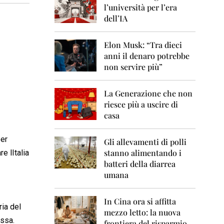
0
l’università per l’era
6
dell’IA
2
0
Elon Musk: “Tra dieci
0
anni il denaro potrebbe
7
non servire più”
2
0
La Generazione che non
0
8
riesce più a uscire di
casa
2
0
per
0
Gli allevamenti di polli
9
stanno alimentando i
 lItalia
batteri della diarrea
2
umana
0
1
0
In Cina ora si affitta
ria del
mezzo letto: la nuova
2
ssa.
frontiera del risparmio