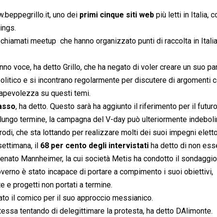
w.beppegrillo.it, uno dei
primi cinque siti web
più letti in Italia, 
ings.
 chiamati meetup  che hanno organizzato punti di raccolta in Itali
no voce, ha detto Grillo, che ha negato di voler creare un suo part
olitico e si incontrano regolarmente per discutere di argomenti
sapevolezza su questi temi.
basso
, ha detto. Questo sarà ha aggiunto il riferimento per il futuro
lungo termine, la campagna del V-day può ulteriormente indebolir
i, che sta lottando per realizzare molti dei suoi impegni elettor
ettimana, il
68 per cento degli intervistati
ha detto di non ess
Renato Mannheimer, la cui società Metis ha condotto il sondaggio
verno è stato incapace di portare a compimento i suoi obiettivi,
e progetti non portati a termine.
cato il comico per il suo approccio messianico.
essa tentando di delegittimare la protesta, ha detto DAlimonte.