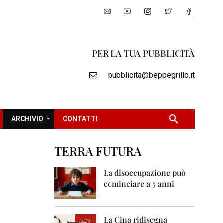
PER LA TUA PUBBLICITÀ
pubblicita@beppegrillo.it
ARCHIVIO
CONTATTI
TERRA FUTURA
2
0
La disoccupazione può
0
cominciare a 5 anni
5
2
0
La Cina ridisegna