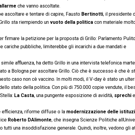
allarme
che vanno ascoltate.
be ascoltare e tentare di capire, Fausto
Bertinotti
, il presidente 
Grillo sta riempiendo un
vuoto della politica
con materiale molt
er firmare la petizione per la proposta di Grillo: Parlamento Pulito
e cariche pubbliche, limiterebbe gli incarichi a due mandati e
ile affluenza, ha detto Grillo in una intervista telefonica marted
to a Bologna per ascoltare Grillo. Ciò che è successo è che è s
esto caso non cè vaccino. In molti modi, il V-day è stato un ulter
ello stato della politica. Con più di 750.000 copie vendute, il bes
tella: 
La Casta
, una pungente esposizione di avidità,
sprechi
efficienza, riforme diffuse o la
modernizzazione delle istituz
dice
Roberto DAlimonte
, che insegna Scienze Politiche allUnive
 tutti una insoddisfazione generale. Quindi, inoltre, vedono gli at