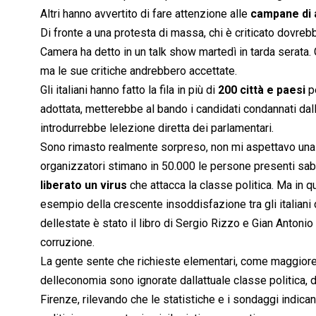
Altri hanno avvertito di fare attenzione alle
campane di 
Di fronte a una protesta di massa, chi è criticato dovreb
Camera ha detto in un talk show martedì in tarda serata. 
ma le sue critiche andrebbero accettate.
Gli italiani hanno fatto la fila in più di
200 città e paesi
p
adottata, metterebbe al bando i candidati condannati dall
introdurrebbe lelezione diretta dei parlamentari.
Sono rimasto realmente sorpreso, non mi aspettavo una sim
organizzatori stimano in 50.000 le persone presenti saba
liberato un virus
che attacca la classe politica. Ma in qu
esempio della crescente insoddisfazione tra gli italiani d
dellestate è stato il libro di Sergio Rizzo e Gian Antonio S
corruzione.
La gente sente che richieste elementari, come maggiore 
delleconomia sono ignorate dallattuale classe politica, 
Firenze, rilevando che le statistiche e i sondaggi indicano