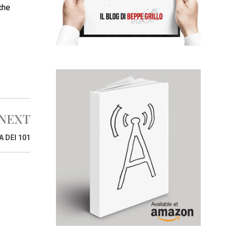
che
NEXT
A DEI 101