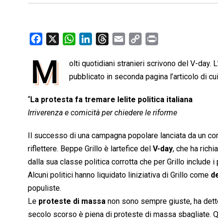
F
X
W
L
T
E
C
P
a
h
i
h
m
o
r
M
olti quotidiani stranieri scrivono del V-day. L
c
a
n
r
a
p
i
e
pubblicato in seconda pagina l’articolo di cui
t
k
e
i
y
n
b
s
e
a
l
L
t
“
La protesta fa tremare lelite politica italiana
o
A
d
d
i
Irriverenza e comicità per chiedere le riforme
o
p
I
s
n
k
p
n
k
Il successo di una campagna popolare lanciata da un comic
riflettere. Beppe Grillo è lartefice del
V-day
, che ha rich
dalla sua classe politica corrotta che per Grillo include i 
Alcuni politici hanno liquidato liniziativa di Grillo come 
d
populiste.
Le
proteste di massa
non sono sempre giuste, ha detto
secolo scorso è piena di proteste di massa sbagliate. Q