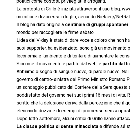
politici come costosi, privilegiati e arroganti.
La protesta di Grillo è iniziata attraverso il suo blog, ww
un milione di accessi in luglio, secondo Nielsen//NetRat
Il blog ha dato origine a
centinaia di gruppi spontanei
mondo per raccogliere le firme sabato.
Lidea del V-day è stata di dare voce a coloro che non han
suoi supporter, ha evidenziato, sono già un movimento p
leconomia e lambiente e di tentare di aumentare la con
Siccome il movimento è partito dal web, è
partito dal 
Abbiamo bisogno di sangue nuovo, di parole nuove. Nel 
governo di centro-sinistra del Primo Ministro Romano Prod
un sondaggio pubblicato dal Corriere della Sera questa s
soddisfatto del governo nei suoi primi 16 mesi di vita. 
scritto che la delusione deriva dalla percezione che il go
elencando dozzine di esempi di promesse senza riposte 
Dopo lotto settembre, alcuni critici di Grillo hanno attac
La classe politica si sente minacciata
e difende sé st