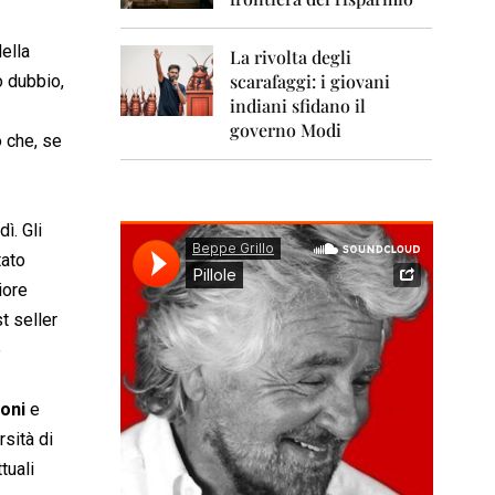
0
1
1
della
La rivolta degli
scarafaggi: i giovani
o dubbio,
2
0
indiani sfidano il
1
governo Modi
 che, se
2
2
0
1
ì. Gli
3
tato
iore
2
0
t seller
1
e
4
2
ioni
e
0
1
rsità di
5
tuali
2