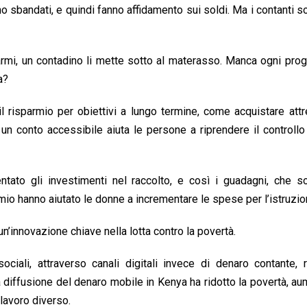
no sbandati, e quindi fanno affidamento sui soldi. Ma i contanti so
rmi, un contadino li mette sotto al materasso. Manca ogni proge
a?
l risparmio per obiettivi a lungo termine, come acquistare att
e un conto accessibile aiuta le persone a riprendere il controllo
ntato gli investimenti nel raccolto, e così i guadagni, che s
parmio hanno aiutato le donne a incrementare le spese per l’istruzio
n’innovazione chiave nella lotta contro la povertà.
ciali, attraverso canali digitali invece di denaro contante, 
a diffusione del denaro mobile in Kenya ha ridotto la povertà, au
 lavoro diverso.