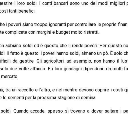
estire i loro soldi. I conti bancari sono uno dei modi migliori p
osì tanti benefici.
che i poveri siano troppo ignoranti per controllare le proprie fina
te complicate con margini e budget molto ristretti.
on abbiano soldi ed è questo che li rende poveri. Per questo n
i. Il fatto è questo: i poveri hanno soldi, almeno un pò. È solo ch
fficili da gestire. Gli agricoltori, ad esempio, non hanno il lu
olo due volte all’anno. E i loro guadagni dipendono da molti fa
l mercato.
, tra un raccolto e l’altro, e nel mentre devono coprire i costi qu
i e le sementi per la prossima stagione di semina.
oldi. Quando accade, spesso si trovano a dover saltare i pas