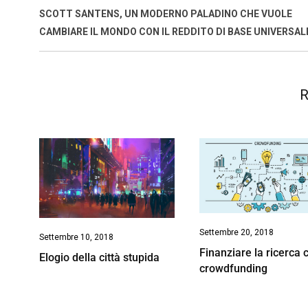
o
p
I
s
n
SCOTT SANTENS, UN MODERNO PALADINO CHE VUOLE
k
p
n
k
CAMBIARE IL MONDO CON IL REDDITO DI BASE UNIVERSAL
R
Settembre 20, 2018
Settembre 10, 2018
Finanziare la ricerca c
Elogio della città stupida
crowdfunding