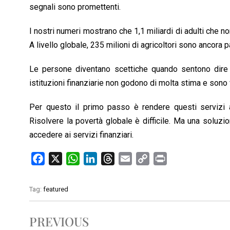
segnali sono promettenti.
I nostri numeri mostrano che 1,1 miliardi di adulti che n
A livello globale, 235 milioni di agricoltori sono ancora pa
Le persone diventano scettiche quando sentono dire 
istituzioni finanziarie non godono di molta stima e sono v
Per questo il primo passo è rendere questi servizi a
Risolvere la povertà globale è difficile. Ma una soluz
accedere ai servizi finanziari.
F
X
W
L
T
E
C
P
a
h
i
h
m
o
r
c
a
n
r
a
p
i
Tag:
featured
e
t
k
e
i
y
n
b
s
e
a
l
L
t
PREVIOUS
o
A
d
d
i