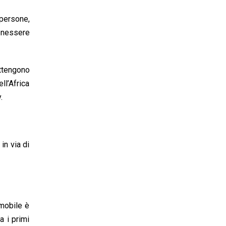
 persone,
benessere
ottengono
ll’Africa
.
in via di
 mobile è
a i primi