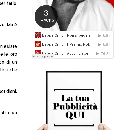
er farlo.
0
1
6
nze. Ma è
on esiste
e le loro
sso di un
ttori che
otidiani,
ti, così