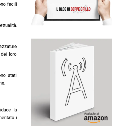
no facili
ttualità.
rezzature
 dei loro
ono stati
ne.
riduce la
mentato i