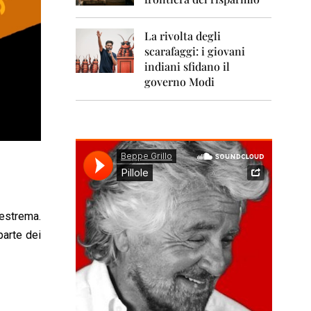
0
1
1
La rivolta degli
scarafaggi: i giovani
2
0
indiani sfidano il
1
governo Modi
2
2
0
1
3
2
0
1
 estrema.
4
parte dei
2
0
1
5
2