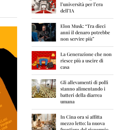
0
l’università per l’era
6
dell’IA
2
0
Elon Musk: “Tra dieci
0
anni il denaro potrebbe
7
non servire più”
2
0
La Generazione che non
0
8
riesce più a uscire di
casa
2
0
0
Gli allevamenti di polli
9
stanno alimentando i
batteri della diarrea
2
umana
0
1
0
In Cina ora si affitta
mezzo letto: la nuova
2
frontiera del risparmio