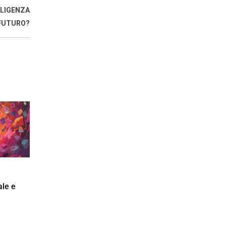
LLIGENZA
 FUTURO?
ale e