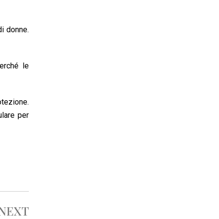
di donne.
erché le
tezione.
ulare per
NEXT