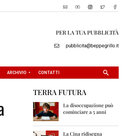
PER LA TUA PUBBLICITÀ
pubblicita@beppegrillo.it
ARCHIVIO
CONTATTI
TERRA FUTURA
2
a
0
La disoccupazione può
0
cominciare a 5 anni
5
2
0
La Cina ridisegna