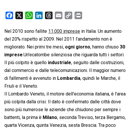
F
X
W
L
T
E
C
P
a
h
i
h
m
o
r
c
a
n
r
a
p
i
Nel 2010 sono fallite
11.000 imprese
in Italia. Un aumento
e
t
k
e
i
y
n
del 20% rispetto al 2009. Nel 2011 l’andamento non è
b
s
e
a
l
L
t
migliorato. Nei primi tre mesi,
ogni giorno
, hanno chiuso
30
o
A
d
d
i
imprese
.Un’ecatombe silenziosa che riguarda tutti i settori.
o
p
I
s
n
Il più colpito è quello
industriale
, seguito dalle costruzioni,
k
p
n
k
dal commercio e dalle telecomunicazioni. Il maggior numero
di fallimenti è avvenuto in
Lombardia
, quindi le Marche, il
Friuli e il Veneto.
Il Lombardo Veneto, il motore dell’economia italiana, è l’area
più colpita dalla crisi. Il dato è confermato dalle città dove
sono più numerose le aziende che chiudono per sempre i
battenti, la prima è
Milano
, seconda Treviso, terza Bergamo,
quarta Vicenza, quinta Venezia, sesta Brescia. Tra poco