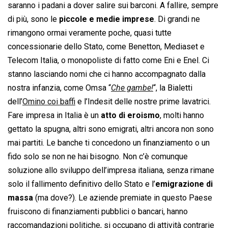
saranno i padani a dover salire sui barconi. A fallire, sempre
di più, sono le
piccole e medie imprese
. Di grandi ne
rimangono ormai veramente poche, quasi tutte
concessionarie dello Stato, come Benetton, Mediaset e
Telecom Italia, o monopoliste di fatto come Eni e Enel. Ci
stanno lasciando nomi che ci hanno accompagnato dalla
nostra infanzia, come Omsa “
Che gambe!
“, la Bialetti
dell’
Omino coi baffi
e l’Indesit delle nostre prime lavatrici.
Fare impresa in Italia è un
atto di eroismo
, molti hanno
gettato la spugna, altri sono emigrati, altri ancora non sono
mai partiti. Le banche ti concedono un finanziamento o un
fido solo se non ne hai bisogno. Non c’è comunque
soluzione allo sviluppo dell’impresa italiana, senza rimane
solo il fallimento definitivo dello Stato e l’
emigrazione di
massa
(ma dove?). Le aziende premiate in questo Paese
fruiscono di finanziamenti pubblici o bancari, hanno
raccomandazioni politiche, si occupano di attività contrarie