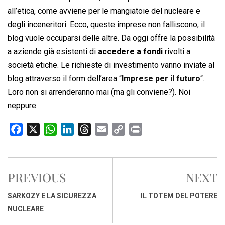
all’etica, come avviene per le mangiatoie del nucleare e
degli inceneritori. Ecco, queste imprese non falliscono, il
blog vuole occuparsi delle altre. Da oggi offre la possibilità
a aziende già esistenti di
accedere a fondi
rivolti a
società etiche. Le richieste di investimento vanno inviate al
blog attraverso il form dell’area “
Imprese per il futuro
“.
Loro non si arrenderanno mai (ma gli conviene?). Noi
neppure.
F
X
W
L
T
E
C
P
a
h
i
h
m
o
r
c
a
n
r
a
p
i
e
t
k
e
i
y
n
PREVIOUS
NEXT
b
s
e
a
l
L
t
o
A
d
d
i
SARKOZY E LA SICUREZZA
IL TOTEM DEL POTERE
o
p
I
s
n
NUCLEARE
k
p
n
k