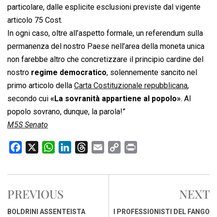
particolare, dalle esplicite esclusioni previste dal vigente
articolo 75 Cost.
In ogni caso, oltre all’aspetto formale, un referendum sulla
permanenza del nostro Paese nell’area della moneta unica
non farebbe altro che concretizzare il principio cardine del
nostro
regime democratico
, solennemente sancito nel
primo articolo della
Carta Costituzionale repubblicana
,
secondo cui
«La sovranità appartiene al popolo»
. Al
popolo sovrano, dunque, la parola!”
M5S Senato
F
X
W
L
T
E
C
P
a
h
i
h
m
o
r
c
a
n
r
a
p
i
e
t
k
e
i
y
n
PREVIOUS
NEXT
b
s
e
a
l
L
t
o
A
d
d
i
BOLDRINI ASSENTEISTA
I PROFESSIONISTI DEL FANGO