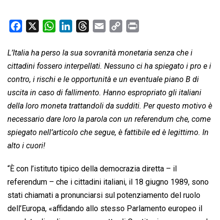
F
X
W
L
T
E
C
P
a
h
i
h
m
o
r
c
a
n
r
a
p
i
L’Italia ha perso la sua sovranità monetaria senza che i
e
t
k
e
i
y
n
cittadini fossero interpellati. Nessuno ci ha spiegato i pro e i
b
s
e
a
l
L
t
contro, i rischi e le opportunità e un eventuale piano B di
o
A
d
d
i
uscita in caso di fallimento. Hanno espropriato gli italiani
o
p
I
s
n
della loro moneta trattandoli da sudditi. Per questo motivo è
k
p
n
k
necessario dare loro la parola con un referendum che, come
spiegato nell’articolo che segue, è fattibile ed è legittimo. In
alto i cuori!
“È con l’istituto tipico della democrazia diretta – il
referendum – che i cittadini italiani, il 18 giugno 1989, sono
stati chiamati a pronunciarsi sul potenziamento del ruolo
dell’Europa, «affidando allo stesso Parlamento europeo il