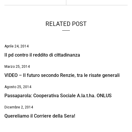
o
p
I
s
n
k
p
n
k
RELATED POST
Aprile 24, 2014
Il pd contro il reddito di cittadinanza
Marzo 25, 2014
VIDEO – Il futuro secondo Renzie, tra le risate generali
Agosto 25, 2014
Passaparola: Cooperativa Sociale A.la.t.ha. ONLUS
Dicembre 2, 2014
Quereliamo il Corriere della Sera!