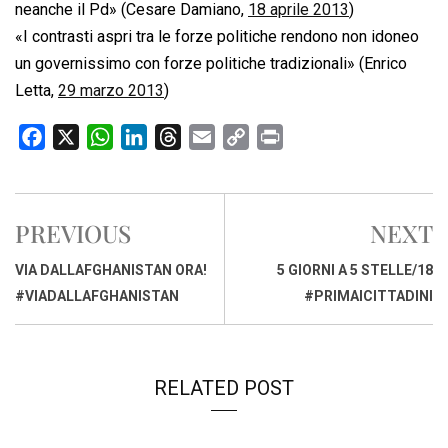
neanche il Pd» (Cesare Damiano,
18 aprile 2013
)
«I contrasti aspri tra le forze politiche rendono non idoneo
un governissimo con forze politiche tradizionali» (Enrico
Letta,
29 marzo 2013
)
F
X
W
L
T
E
C
P
a
h
i
h
m
o
r
c
a
n
r
a
p
i
e
t
k
e
i
y
n
PREVIOUS
NEXT
b
s
e
a
l
L
t
o
A
d
d
i
VIA DALLAFGHANISTAN ORA!
5 GIORNI A 5 STELLE/18
o
p
I
s
n
#VIADALLAFGHANISTAN
#PRIMAICITTADINI
k
p
n
k
RELATED POST