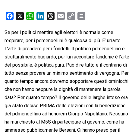
F
X
W
L
T
E
C
P
a
h
i
h
m
o
r
c
a
n
r
a
p
i
Se per i politici mentire agli elettori è normale come
e
t
k
e
i
y
n
respirare, per i pdmenoellini è qualcosa di più. E’ un’arte.
b
s
e
a
l
L
t
L’arte di prendere per i fondelli. Il politico pdmenoellino è
o
A
d
d
i
strutturalmente bugiardo, per lui raccontare fandonie è l’arte
o
p
I
s
n
del possibile, è politica pura. Può dire tutto e il contrario di
k
p
n
k
tutto senza provare un minimo sentimento di vergogna. Per
quanto tempo ancora dovremo sopportare questi ominicchi
che non hanno neppure la dignità di mantenere la parola
data? Per quanto tempo? Il governo delle larghe intese era
già stato deciso PRIMA delle elezioni con la benedizione
del pdmenoellino ad honorem Giorgio Napolitano. Nessuno
ha mai chiesto al M5S di partecipare al governo, come ha
ammesso pubblicamente Bersani. Ci hanno preso per il