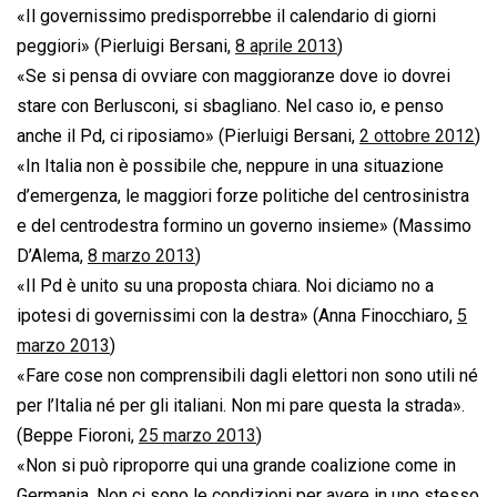
«Il governissimo predisporrebbe il calendario di giorni
peggiori» (Pierluigi Bersani,
8 aprile 2013
)
«Se si pensa di ovviare con maggioranze dove io dovrei
stare con Berlusconi, si sbagliano. Nel caso io, e penso
anche il Pd, ci riposiamo» (Pierluigi Bersani,
2 ottobre 2012
)
«In Italia non è possibile che, neppure in una situazione
d’emergenza, le maggiori forze politiche del centrosinistra
e del centrodestra formino un governo insieme» (Massimo
D’Alema,
8 marzo 2013
)
«Il Pd è unito su una proposta chiara. Noi diciamo no a
ipotesi di governissimi con la destra» (Anna Finocchiaro,
5
marzo 2013
)
«Fare cose non comprensibili dagli elettori non sono utili né
per l’Italia né per gli italiani. Non mi pare questa la strada».
(Beppe Fioroni,
25 marzo 2013
)
«Non si può riproporre qui una grande coalizione come in
Germania. Non ci sono le condizioni per avere in uno stesso