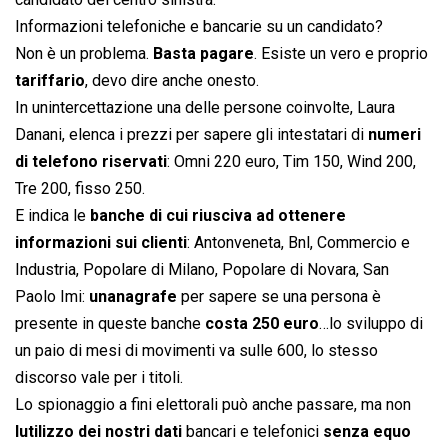
Informazioni telefoniche e bancarie su un candidato?
Non è un problema.
Basta pagare
. Esiste un vero e proprio
tariffario
, devo dire anche onesto.
In unintercettazione una delle persone coinvolte, Laura
Danani, elenca i prezzi per sapere gli intestatari di
numeri
di telefono riservati
: Omni 220 euro, Tim 150, Wind 200,
Tre 200, fisso 250.
E indica le
banche di cui riusciva ad ottenere
informazioni sui clienti
: Antonveneta, Bnl, Commercio e
Industria, Popolare di Milano, Popolare di Novara, San
Paolo Imi: 
unanagrafe
per sapere se una persona è
presente in queste banche
costa 250 euro
…lo sviluppo di
un paio di mesi di movimenti va sulle 600, lo stesso
discorso vale per i titoli.
Lo spionaggio a fini elettorali può anche passare, ma non
lutilizzo dei nostri dati
bancari e telefonici
senza equo