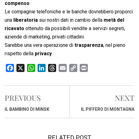
compenso
.
Le compagnie telefoniche e le banche dovrebbero proporci
una
liberatoria
sui nostri dati in cambio della
metà del
ricavato
ottenuto da possibili vendite a servizi segreti,
aziende di marketing, privati cittadini.
Sarebbe una vera operazione di
trasparenza
, nel pieno
rispetto della
privacy
.
F
X
W
L
T
E
C
P
a
h
i
h
m
o
r
c
a
n
r
a
p
i
e
t
k
e
i
y
n
PREVIOUS
NEXT
b
s
e
a
l
L
t
o
A
d
d
i
IL BAMBINO DI MINSK
IL PIFFERO DI MONTAGNA
o
p
I
s
n
k
p
n
k
RELATED POST