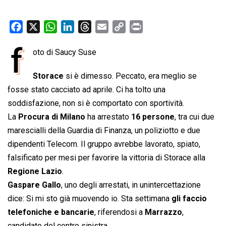
F
X
W
L
T
E
C
P
a
h
i
h
m
o
r
f
oto di Saucy Suse
c
a
n
r
a
p
i
e
t
k
e
i
y
n
Storace
si è dimesso. Peccato, era meglio se
b
s
e
a
l
L
t
fosse stato cacciato ad aprile. Ci ha tolto una
o
A
d
d
i
soddisfazione, non si è comportato con sportività.
o
p
I
s
n
La
Procura di Milano
ha arrestato
16 persone
, tra cui due
k
p
n
k
marescialli della Guardia di Finanza, un poliziotto e due
dipendenti Telecom. Il gruppo avrebbe lavorato, spiato,
falsificato per mesi per favorire la vittoria di Storace alla
Regione Lazio
.
Gaspare Gallo
, uno degli arrestati, in unintercettazione
dice: Si mi sto già muovendo io. Sta settimana
gli faccio
telefoniche e bancarie
, riferendosi a
Marrazzo
,
candidato del centro sinistra.