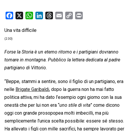
F
X
W
L
T
E
C
P
a
h
i
h
m
o
r
Una vita difficile
c
a
n
r
a
p
i
e
t
k
e
i
y
n
(2:30)
b
s
e
a
l
L
t
Forse la Storia è un eterno ritorno e i partigiani dovranno
o
A
d
d
i
tornare in montagna. Pubblico la lettera dedicata al padre
o
p
I
s
n
partigiano di Vittorio.
k
p
n
k
“Beppe, stammi a sentire, sono il figlio di un partigiano, era
nelle
Brigate Garibaldi
, dopo la guerra non ha mai fatto
politica attiva, mi ha dato l’esempio ogni giorno con la sua
onestà che per lui non era “
uno stile di vita
” come dicono
oggi con grande prosopopea molti imbecilli, ma più
semplicemente l’unica scelta possibile: essere sé stesso.
Ha allevato i figli con mille sacrifici, ha sempre lavorato per