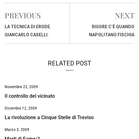
c
a
n
r
a
p
i
e
t
k
e
i
y
n
PREVIOUS
NEXT
b
s
e
a
l
L
t
o
A
d
d
i
LA TECNICA DI ERODE.
RIGORE C’È QUANDO
o
p
I
s
n
GIANCARLO CASELLI.
NAPOLITANO FISCHIA
k
p
n
k
RELATED POST
Novembre 22, 2009
Il controllo del vicinato
Dicembre 12, 2009
La rivoluzione a Cinque Stelle di Treviso
Marzo 3, 2009
Morti di Fame/1