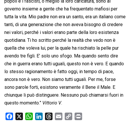
popoli e i fascisti, o meglio la loro caricatura, sono al
governo insieme a gente che ha frequentato mafiosi per
tutta la vita. Mio padre non era un santo, era un italiano come
tanti, di una generazione che non aveva bisogno di credere
nei valori, perché i valori erano parte della loro esistenza
quotidiana. Ti ho scritto perché la realtà che vedo non è
quella che voleva lui, per la quale ha rischiato la pelle pur
avendo tre figli. E’ solo uno sfogo. Ma quando sento dire
che in guerra erano tutti uguali, questo non è vero. E quando
lo stesso ragionamento è fatto oggi, in tempo di pace,
ancora non è vero. Non siamo tutti uguali. Per me, forse
sono parole forti, esistono veramente il Bene il Male. E
chiunque li può distinguere. Nessuno può chiamarsi fuori in
questo momento.”
Vittorio V
.
F
X
W
L
T
E
C
P
a
h
i
h
m
o
r