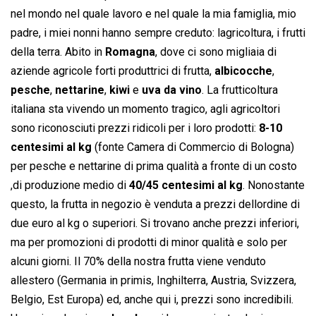
nel mondo nel quale lavoro e nel quale la mia famiglia, mio
padre, i miei nonni hanno sempre creduto: lagricoltura, i frutti
della terra. Abito in
Romagna
, dove ci sono migliaia di
aziende agricole forti produttrici di frutta,
albicocche
,
pesche
,
nettarine
,
kiwi
e
uva da vino
. La frutticoltura
italiana sta vivendo un momento tragico, agli agricoltori
sono riconosciuti prezzi ridicoli per i loro prodotti:
8-10
centesimi al kg
(fonte Camera di Commercio di Bologna)
per pesche e nettarine di prima qualità a fronte di un costo
,di produzione medio di
40/45 centesimi al kg
. Nonostante
questo, la frutta in negozio è venduta a prezzi dellordine di
due euro al kg o superiori. Si trovano anche prezzi inferiori,
ma per promozioni di prodotti di minor qualità e solo per
alcuni giorni. Il 70% della nostra frutta viene venduto
allestero (Germania in primis, Inghilterra, Austria, Svizzera,
Belgio, Est Europa) ed, anche qui i, prezzi sono incredibili.