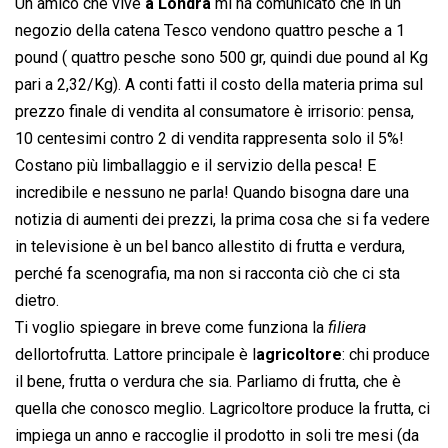
Un amico che vive
a Londra
mi ha comunicato che in un
negozio della catena Tesco vendono quattro pesche a 1
pound ( quattro pesche sono 500 gr, quindi due pound al Kg
pari a 2,32/Kg). A conti fatti il costo della materia prima sul
prezzo finale di vendita al consumatore è irrisorio: pensa,
10 centesimi contro 2 di vendita rappresenta solo il 5%!
Costano più limballaggio e il servizio della pesca! E
incredibile e nessuno ne parla! Quando bisogna dare una
notizia di aumenti dei prezzi, la prima cosa che si fa vedere
in televisione è un bel banco allestito di frutta e verdura,
perché fa scenografia, ma non si racconta ciò che ci sta
dietro.
Ti voglio spiegare in breve come funziona la 
filiera
dellortofrutta. Lattore principale è l
agricoltore
: chi produce
il bene, frutta o verdura che sia. Parliamo di frutta, che è
quella che conosco meglio. Lagricoltore produce la frutta, ci
impiega un anno e raccoglie il prodotto in soli tre mesi (da