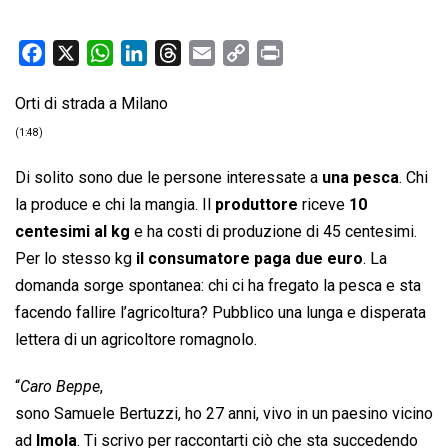
F
X
W
L
T
E
C
P
a
h
i
h
m
o
r
Orti di strada a Milano
c
a
n
r
a
p
i
e
t
k
e
i
y
n
(1:48)
b
s
e
a
l
L
t
Di solito sono due le persone interessate a
una pesca
. Chi
o
A
d
d
i
la produce e chi la mangia. Il
produttore
riceve
10
o
p
I
s
n
centesimi al kg
e ha costi di produzione di 45 centesimi.
k
p
n
k
Per lo stesso kg
il consumatore paga due euro
. La
domanda sorge spontanea: chi ci ha fregato la pesca e sta
facendo fallire l’agricoltura? Pubblico una lunga e disperata
lettera di un agricoltore romagnolo.
“
Caro Beppe
,
sono Samuele Bertuzzi, ho 27 anni, vivo in un paesino vicino
ad
Imola
. Ti scrivo per raccontarti ciò che sta succedendo