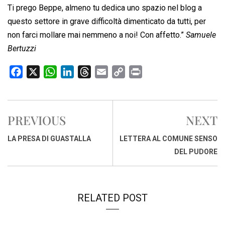
Ti prego Beppe, almeno tu dedica uno spazio nel blog a
questo settore in grave difficoltà dimenticato da tutti, per
non farci mollare mai nemmeno a noi! Con affetto.”
Samuele
Bertuzzi
F
X
W
L
T
E
C
P
a
h
i
h
m
o
r
c
a
n
r
a
p
i
e
t
k
e
i
y
n
PREVIOUS
NEXT
b
s
e
a
l
L
t
o
A
d
d
i
LA PRESA DI GUASTALLA
LETTERA AL COMUNE SENSO
o
p
I
s
n
DEL PUDORE
k
p
n
k
RELATED POST