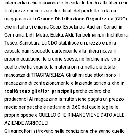
intermediari che muovono solo carta. In fondo alla filiera chi
fa il prezzo sono i venditori finali del prodotto: in larga
maggioranza la
Grande Distribuzione Organizzata
(GDO)
che in Italia si chiama Coop, Esselunga, Auchan, Conad; in
Germania, Lidl, Metro, Edeka, Aldi, Tengelmann; in Inghilterra,
Tesco, Sainsbury. La GDO stabilisce un prezzo e poi a
cascata ogni soggetto partecipante alla filiera ricava il
proprio guadagno, le proprie spese, nellordine inverso a
quello che ha seguito la materia prima, nella più totale
mancanza di TRASPARENZA. Gli ultimi due attori sono il
magazzino di confezionamento e lazienda agricola, che
in
realtà sono gli attori principali
perché coloro che
producono! Al magazzino la frutta viene pagata un prezzo
medio per pesche e nettarine di 0,60 dal quale toglie le
proprie spese e QUELLO CHE RIMANE VIENE DATO ALLE
AZIENDE AGRICOLE!
Gli agricoltori si trovano nella condizione che sanno quello