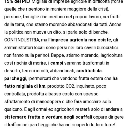
15% del PIL
! Migliaia di imprese agricole in difficoltà (forse
quelle che risentono in maniera maggiore della crisi),
persone, famiglie che credono nel proprio lavoro, nei frutti
della terra, che stanno morendo abbandonati da tutti. Anche
la politica non muove un dito, si parla solo di banche,
CONFINDUSTRIA, ma
l’impresa agricola non esiste
, gli
amministratori locali sono persi nei loro cavilli burocratici,
non fanno nulla per noi. Beppe, stiamo morendo, lagricoltura
così rischia di morire, i
campi
verranno trasformati in
deserto, terreni incolti, abbandonati,
sostituiti da
parcheggi
, ipermercati che vendono frutta estera che
ha
fatto migliaia di km
, prodotto CO2, inquinato, poco
controllata, prodotta a basso costo con spesso
sfruttamento di manodopera e che farà arricchire solo
qualcuno. E agli ormai ex agricoltori resterà solo di andare a
sistemare frutta e verdura negli scaffali
oppure dirigere
il traffico nei parcheggi che hanno ricoperto le loro terre!