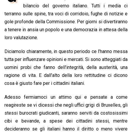
b
s
e
a
l
L
t
bilancio del governo italiano. Tutti i media ci
o
A
d
d
i
terranno sulle spine, tra voci di corridoio, fughe di notizie e
o
p
I
s
n
gole profonde della Commissione. Per giorni si divertiranno
k
p
n
k
a tenere in ansia un popolo e una democrazia in attesa della
loro valutazione.
Diciamolo chiaramente, in questo periodo ce l’hanno messa
tutta per influenzare opinioni e mercati. Si sono atteggiati da
uomini probi che fanno dell’integrità, della austerità, una
ragione di vita. E dall’alto della loro rettitudine ci dicono
cosa è giusto fare per i cittadini italiani.
Adesso fermiamoci un attimo qui e pensate a come
reagireste se vi dicessi che negli uffici grigi di Bruxelles, gli
stessi burocrati giudicanti, saranno serviti da costosissimi
cibi e bevande, a spese dei cittadini stessi, mentre
decideranno se gli italiani hanno il diritto o meno vivere