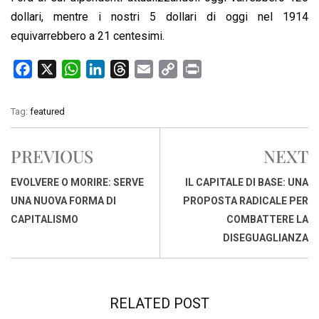
dollari, mentre i nostri 5 dollari di oggi nel 1914
equivarrebbero a 21 centesimi.
F
X
W
L
T
E
C
P
a
h
i
h
m
o
r
c
a
n
r
a
p
i
Tag:
featured
e
t
k
e
i
y
n
b
s
e
a
l
L
t
PREVIOUS
NEXT
o
A
d
d
i
o
p
I
s
n
EVOLVERE O MORIRE: SERVE
IL CAPITALE DI BASE: UNA
k
p
n
k
UNA NUOVA FORMA DI
PROPOSTA RADICALE PER
CAPITALISMO
COMBATTERE LA
DISEGUAGLIANZA
RELATED POST