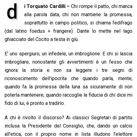
d
i Torquato Cardilli –
Chi rompe il patto, chi manca
c
a
n
r
a
p
i
e
alla parola data, chi non mantiene la promessa,
t
k
e
i
y
n
b
s
e
a
l
L
t
soprattutto in campo politico, si chiama fedifrago
o
A
d
d
i
(dal latino foedus + frangere). Dante lo mette nel lago
o
p
I
s
n
ghiacciato del Cocito a testa in giù.
k
p
n
k
E’ uno spergiuro, un infedele, un imbroglione. E chi si lascia
imbrogliare, nonostante gli avvertimenti è un fesso che
ignora la storia e non sa leggere i tre segni di
riconoscimento dell’ipocrita che quando parla, mente;
quando fa la promessa della luna sa sicuramente di non
poterla mantenere; quando raccoglie la fiducia di chi dice mi
fido di lui, è pronto a tradirlo.
A chi è rivolto il discorso? Ai classici Segretari di partito
inclusa la Presidente del Consiglio, che, dando un calcio
all’etica, con il proprio nome in lista illudono l’elettore