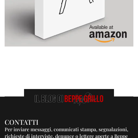
CONTATTI
Per inviare messaggi, comunicati stampa, segnalazioni,
richieste di interviste, denunce o lettere aperte a Beppe