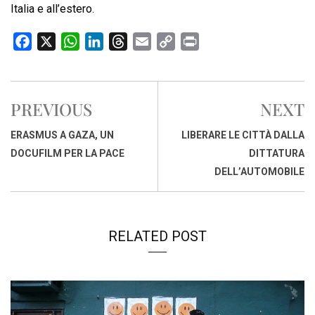
Italia e all’estero.
F
X
W
L
T
E
C
P
a
h
i
h
m
o
r
c
a
n
r
a
p
i
e
t
k
e
i
y
n
PREVIOUS
NEXT
b
s
e
a
l
L
t
o
A
d
d
i
ERASMUS A GAZA, UN
LIBERARE LE CITTÀ DALLA
o
p
I
s
n
DOCUFILM PER LA PACE
DITTATURA
k
p
n
k
DELL’AUTOMOBILE
RELATED POST