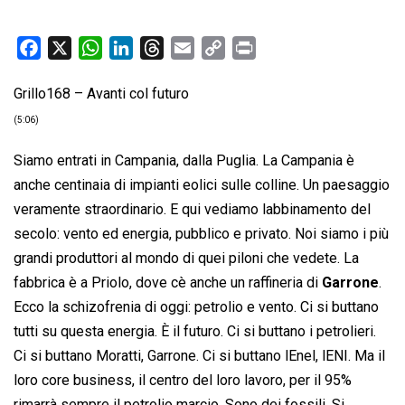
F
X
W
L
T
E
C
P
a
h
i
h
m
o
r
Grillo168 – Avanti col futuro
c
a
n
r
a
p
i
e
t
k
e
i
y
n
(5:06)
b
s
e
a
l
L
t
Siamo entrati in Campania, dalla Puglia. La Campania è
o
A
d
d
i
anche centinaia di impianti eolici sulle colline. Un paesaggio
o
p
I
s
n
veramente straordinario. E qui vediamo labbinamento del
k
p
n
k
secolo: vento ed energia, pubblico e privato. Noi siamo i più
grandi produttori al mondo di quei piloni che vedete. La
fabbrica è a Priolo, dove cè anche un raffineria di
Garrone
.
Ecco la schizofrenia di oggi: petrolio e vento. Ci si buttano
tutti su questa energia. È il futuro. Ci si buttano i petrolieri.
Ci si buttano Moratti, Garrone. Ci si buttano lEnel, lENI. Ma il
loro core business, il centro del loro lavoro, per il 95%
rimarrà sempre il petrolio marcio. Sono dei fossili. Si