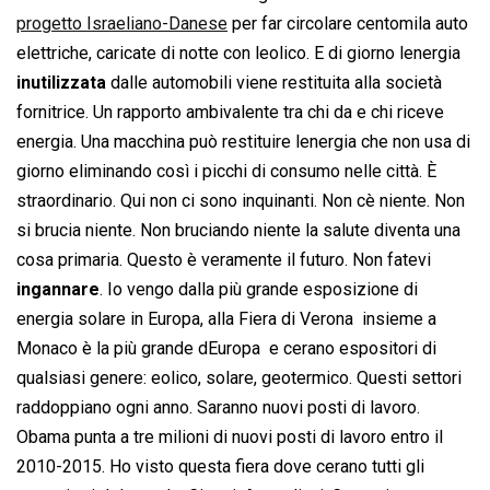
progetto Israeliano-Danese
per far circolare centomila auto
elettriche, caricate di notte con leolico. E di giorno lenergia
inutilizzata
dalle automobili viene restituita alla società
fornitrice. Un rapporto ambivalente tra chi da e chi riceve
energia. Una macchina può restituire lenergia che non usa di
giorno eliminando così i picchi di consumo nelle città. È
straordinario. Qui non ci sono inquinanti. Non cè niente. Non
si brucia niente. Non bruciando niente la salute diventa una
cosa primaria. Questo è veramente il futuro. Non fatevi
ingannare
. Io vengo dalla più grande esposizione di
energia solare in Europa, alla Fiera di Verona  insieme a
Monaco è la più grande dEuropa  e cerano espositori di
qualsiasi genere: eolico, solare, geotermico. Questi settori
raddoppiano ogni anno. Saranno nuovi posti di lavoro.
Obama punta a tre milioni di nuovi posti di lavoro entro il
2010-2015. Ho visto questa fiera dove cerano tutti gli