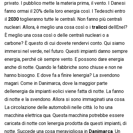
privato. I pubblico mette la materia prima, il vento. I Danesi
fanno ormai il 20% della loro energia così. I Tedeschi entro
il
2030
toglieranno tutte le centrali. Non fanno più centrali
nucleari. Allora, è meglio una cosa così o i
tralicci
dellEnel?
È meglio una cosa così o delle centrali nucleari o a
carbone? È questo di cui dovete rendervi conto. Qui siamo
immersi nel verde, nel futuro. Questi impianti danno sempre
energia, perché cè sempre vento. E possono dare energia
anche di notte. Quando le fabbriche sono chiuse e non ne
hanno bisogno. E dove fa a finire lenergia? La svendono
magari. Come in Danimarca, dove la maggior parte
dellenergia da impianti eolici viene fatta di notte. La fanno
di notte e la svendono. Allora si sono immaginati una cosa.
La circolazione delle automobili nelle città. Io ho una
macchina elettrica qua. Questa macchina potrebbe essere
caricata di notte con lenergia prodotta da questi impianti, di
notte. Succede una cosa meravigliosa in
Danimarca
. Un